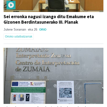
Sei erronka nagusi izango ditu Emakume eta
Gizonen Berdintasunerako III. Planak
Julene Sorarrain
eka 26
ORIO
Orioko udalbatzarrak