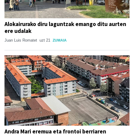
Alokairurako diru laguntzak emango ditu aurten
ere udalak
Juan Luis Romatet
uzt 21
ZUMAIA
Andra Mari eremua eta frontoi berriaren