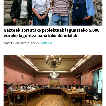
Gazteek sortutako proiektuak laguntzeko 5.000
euroko laguntza banatuko du udalak
Maddi Txintxurreta
api 27
ZUMAIA