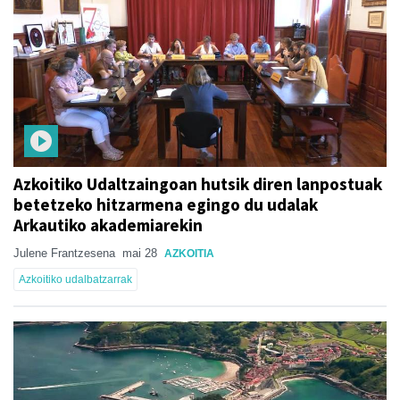
Azkoitiko Udaltzaingoan hutsik diren lanpostuak
betetzeko hitzarmena egingo du udalak
Arkautiko akademiarekin
Julene Frantzesena
mai 28
AZKOITIA
Azkoitiko udalbatzarrak