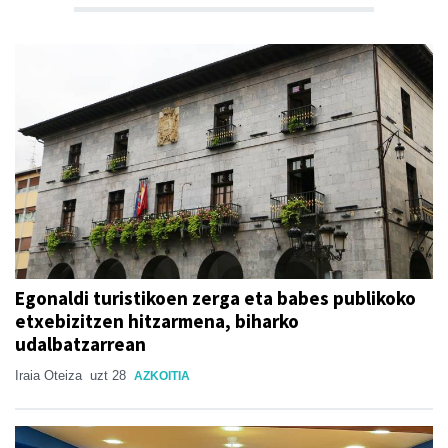
Egonaldi turistikoen zerga eta babes publikoko
etxebizitzen hitzarmena, biharko
udalbatzarrean
Iraia Oteiza
uzt 28
AZKOITIA