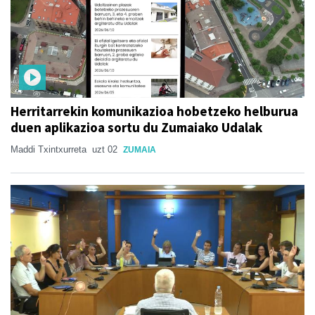
Herritarrekin komunikazioa hobetzeko helburua
duen aplikazioa sortu du Zumaiako Udalak
Maddi Txintxurreta
uzt 02
ZUMAIA