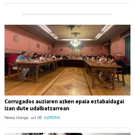
Corrugados auziaren azken epaia eztabaidagai
izan dute udalbatzarrean
Nerea Uranga
uzt 08
AZPEITIA