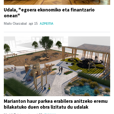
Udala, "egoera ekonomiko eta finantzario
onean"
Mailo Oiarzabal
api 15
AZPEITIA
Marianton haur parkea erabilera anitzeko eremu
bilakatuko duen obra lizitatu du udalak