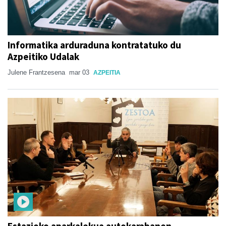
Informatika arduraduna kontratatuko du
Azpeitiko Udalak
Julene Frantzesena
mar 03
AZPEITIA