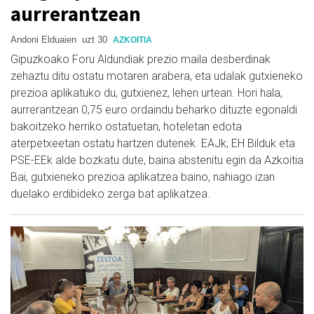
aurrerantzean
Andoni Elduaien
uzt 30
AZKOITIA
Gipuzkoako Foru Aldundiak prezio maila desberdinak
zehaztu ditu ostatu motaren arabera, eta udalak gutxieneko
prezioa aplikatuko du, gutxienez, lehen urtean. Hori hala,
aurrerantzean 0,75 euro ordaindu beharko dituzte egonaldi
bakoitzeko herriko ostatuetan, hoteletan edota
aterpetxeetan ostatu hartzen dutenek. EAJk, EH Bilduk eta
PSE-EEk alde bozkatu dute, baina abstenitu egin da Azkoitia
Bai, gutxieneko prezioa aplikatzea baino, nahiago izan
duelako erdibideko zerga bat aplikatzea.