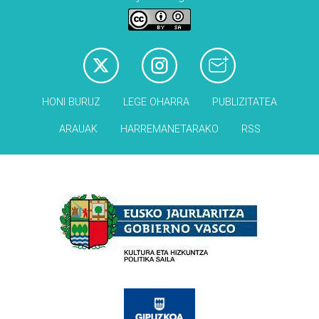
HONI BURUZ
LEGE OHARRA
PUBLIZITATEA
ARAUAK
HARREMANETARAKO
RSS
Babesleak