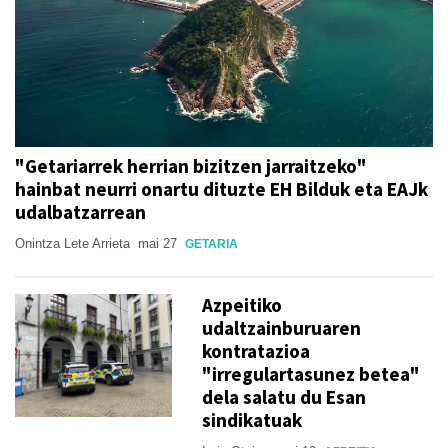
"Getariarrek herrian bizitzen jarraitzeko"
hainbat neurri onartu dituzte EH Bilduk eta EAJk
udalbatzarrean
Onintza Lete Arrieta
mai 27
GETARIA
Azpeitiko
udaltzainburuaren
kontratazioa
"irregulartasunez betea"
dela salatu du Esan
sindikatuak