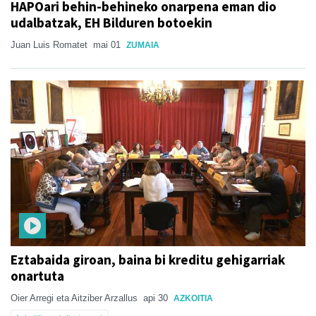
HAPOari behin-behineko onarpena eman dio
udalbatzak, EH Bilduren botoekin
Juan Luis Romatet
mai 01
ZUMAIA
Eztabaida giroan, baina bi kreditu gehigarriak
onartuta
Oier Arregi eta Aitziber Arzallus
api 30
AZKOITIA