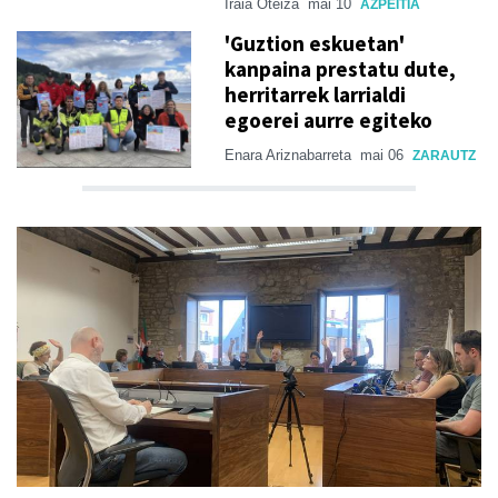
Iraia Oteiza
mai 10
AZPEITIA
'Guztion eskuetan'
kanpaina prestatu dute,
herritarrek larrialdi
egoerei aurre egiteko
Enara Ariznabarreta
mai 06
ZARAUTZ