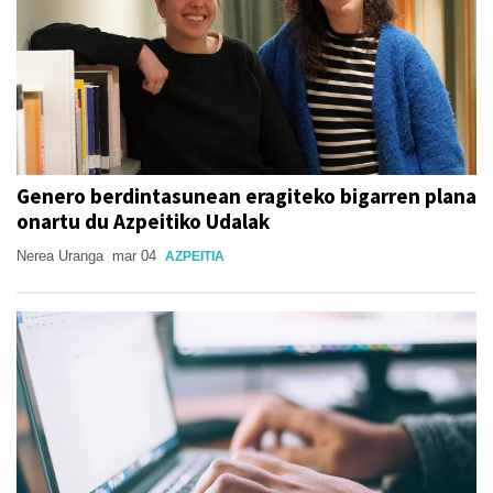
Genero berdintasunean eragiteko bigarren plana
onartu du Azpeitiko Udalak
Nerea Uranga
mar 04
AZPEITIA