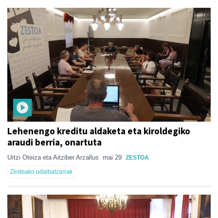
Lehenengo kreditu aldaketa eta kiroldegiko
araudi berria, onartuta
Urtzi Oteiza eta Aitziber Arzallus
mai 29
ZESTOA
Zestoako udalbatzarrak