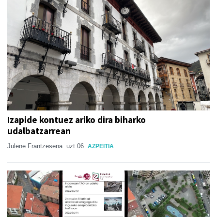
Izapide kontuez ariko dira biharko
udalbatzarrean
Julene Frantzesena
uzt 06
AZPEITIA