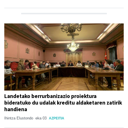
Landetako berrurbanizazio proiektura
bideratuko du udalak kreditu aldaketaren zatirik
handiena
Ihintza Elustondo
eka 03
AZPEITIA