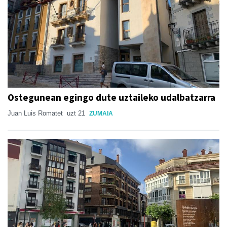
Ostegunean egingo dute uztaileko udalbatzarra
Juan Luis Romatet
uzt 21
ZUMAIA