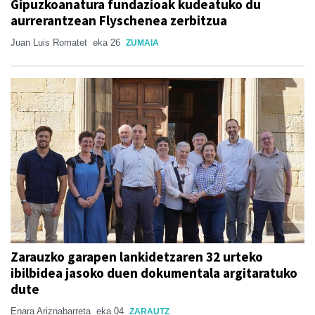
Gipuzkoanatura fundazioak kudeatuko du
aurrerantzean Flyschenea zerbitzua
Juan Luis Romatet
eka 26
ZUMAIA
Zarauzko garapen lankidetzaren 32 urteko
ibilbidea jasoko duen dokumentala argitaratuko
dute
Enara Ariznabarreta
eka 04
ZARAUTZ