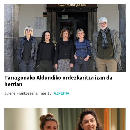
Tarragonako Aldundiko ordezkaritza izan da
herrian
Julene Frantzesena
mar 13
AZPEITIA