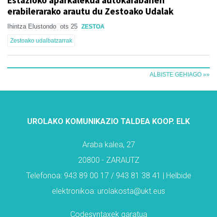
Estazioko aparkalekua autokarabanen
erabilerarako arautu du Zestoako Udalak
Ihintza Elustondo
ots 25
ZESTOA
Zestoako udalbatzarrak
ALBISTE GEHIAGO »»
UROLAKO KOMUNIKAZIO TALDEA KOOP. ELK
Araba kalea, 27
20800 - ZARAUTZ
Telefonoa: 943 89 00 17 / 943 81 38 41 | Helbide
elektronikoa: urolakosta@ukt.eus
Codesyntaxek garatua