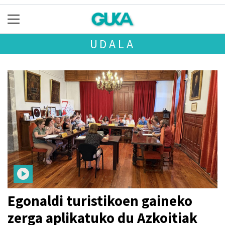
UDALA
Egonaldi turistikoen gaineko
zerga aplikatuko du Azkoitiak