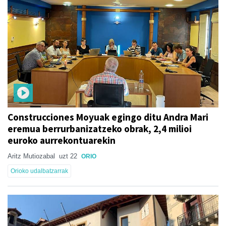
Construcciones Moyuak egingo ditu Andra Mari
eremua berrurbanizatzeko obrak, 2,4 milioi
euroko aurrekontuarekin
Aritz Mutiozabal
uzt 22
ORIO
Orioko udalbatzarrak