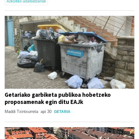
Azkoitiko udalbatzarrak
Getariako garbiketa publikoa hobetzeko
proposamenak egin ditu EAJk
Maddi Txintxurreta
api 30
GETARIA