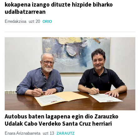
kokapena izango dituzte hizpide biharko
udalbatzarrean
Erredakzioa
uzt 20
ORIO
Autobus baten lagapena egin dio Zarauzko
Udalak Cabo Verdeko Santa Cruz herriari
Enara Ariznabarreta
uzt 13
ZARAUTZ