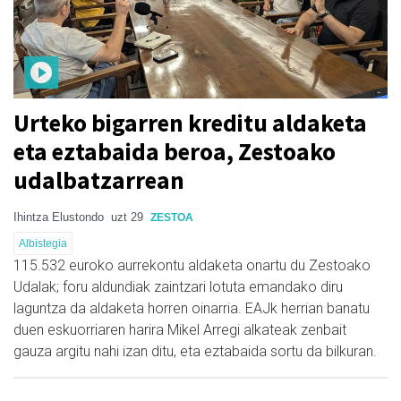
Urteko bigarren kreditu aldaketa
eta eztabaida beroa, Zestoako
udalbatzarrean
Ihintza Elustondo
uzt 29
ZESTOA
Albistegia
115.532 euroko aurrekontu aldaketa onartu du Zestoako
Udalak; foru aldundiak zaintzari lotuta emandako diru
laguntza da aldaketa horren oinarria. EAJk herrian banatu
duen eskuorriaren harira Mikel Arregi alkateak zenbait
gauza argitu nahi izan ditu, eta eztabaida sortu da bilkuran.