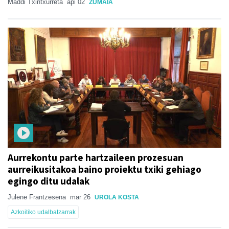
Maddi Txintxurreta
api 02
ZUMAIA
Aurrekontu parte hartzaileen prozesuan
aurreikusitakoa baino proiektu txiki gehiago
egingo ditu udalak
Julene Frantzesena
mar 26
UROLA KOSTA
Azkoitiko udalbatzarrak