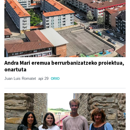
Andra Mari eremua berrurbanizatzeko proiektua,
onartuta
Juan Luis Romatet
api 29
ORIO