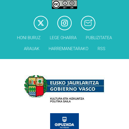
HONI BURUZ
LEGE OHARRA
PUBLIZITATEA
ARAUAK
HARREMANETARAKO
RSS
Babesleak