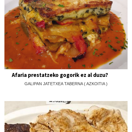
Afaria prestatzeko gogorik ez al duzu?
GALIPAN JATETXEA TABERNA ( AZKOITIA )