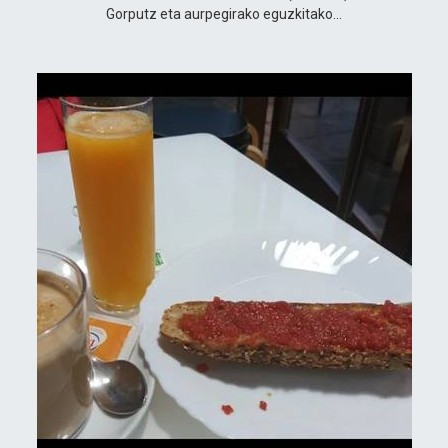
Gorputz eta aurpegirako eguzkitako…