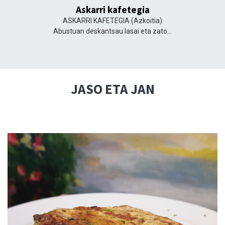
Askarri kafetegia
ASKARRI KAFETEGIA
(Azkoitia)
Abustuan deskantsau lasai eta zato…
JASO ETA JAN