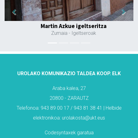
Previous
Next
Iturralde garraioak
Azkoitia
- Garraioak
UROLAKO KOMUNIKAZIO TALDEA KOOP. ELK
Araba kalea, 27
20800 - ZARAUTZ
Telefonoa: 943 89 00 17 / 943 81 38 41 | Helbide
elektronikoa: urolakosta@ukt.eus
Codesyntaxek garatua