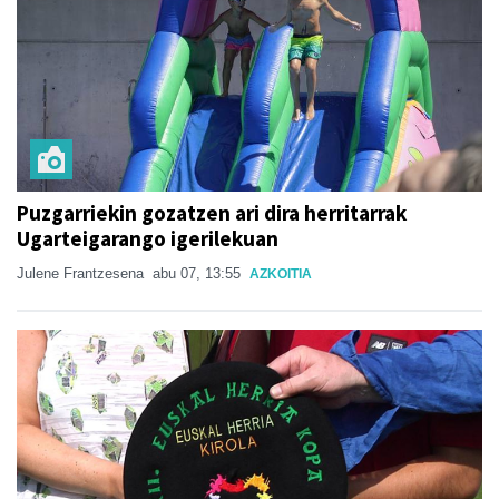
Puzgarriekin gozatzen ari dira herritarrak
Ugarteigarango igerilekuan
Julene Frantzesena
abu 07, 13:55
AZKOITIA