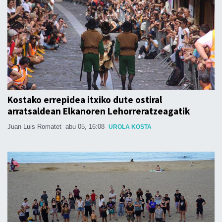
Kostako errepidea itxiko dute ostiral
arratsaldean Elkanoren Lehorreratzeagatik
Juan Luis Romatet
abu 05, 16:08
UROLA KOSTA