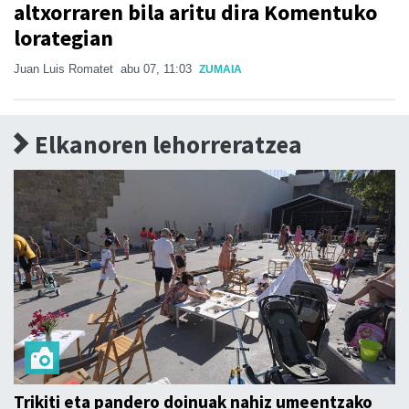
altxorraren bila aritu dira Komentuko
lorategian
Juan Luis Romatet
abu 07, 11:03
ZUMAIA
Elkanoren lehorreratzea
Trikiti eta pandero doinuak nahiz umeentzako