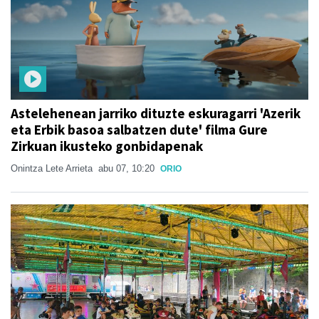
Astelehenean jarriko dituzte eskuragarri 'Azerik
eta Erbik basoa salbatzen dute' filma Gure
Zirkuan ikusteko gonbidapenak
Onintza Lete Arrieta
abu 07, 10:20
ORIO