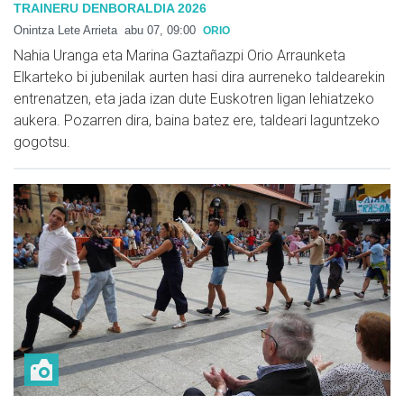
TRAINERU DENBORALDIA 2026
Onintza Lete Arrieta
abu 07, 09:00
ORIO
Nahia Uranga eta Marina Gaztañazpi Orio Arraunketa
Elkarteko bi jubenilak aurten hasi dira aurreneko taldearekin
entrenatzen, eta jada izan dute Euskotren ligan lehiatzeko
aukera. Pozarren dira, baina batez ere, taldeari laguntzeko
gogotsu.