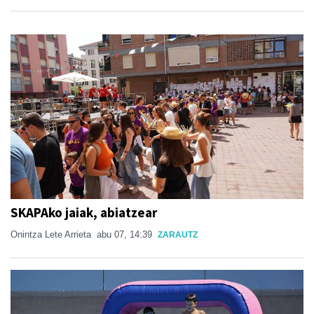
SKAPAko jaiak, abiatzear
Onintza Lete Arrieta
abu 07, 14:39
ZARAUTZ