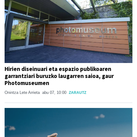
Hirien diseinuari eta espazio publikoaren
garrantziari buruzko laugarren saioa, gaur
Photomuseumen
Onintza Lete Arrieta
abu 07, 10:00
ZARAUTZ