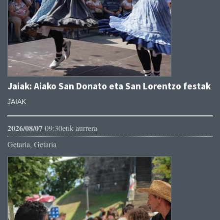
Jaiak: Aiako San Donato eta San Lorentzo festak
JAIAK
2026/08/07
09:30etik aurrera
Getaria, Getaria