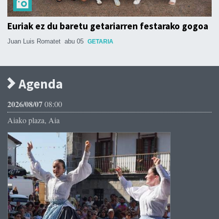
Euriak ez du baretu getariarren festarako gogoa
Juan Luis Romatet
abu 05
GETARIA
Agenda
2026/08/07
08:00
Aiako plaza, Aia