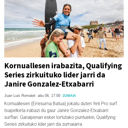
Kornuallesen irabazita, Qualifying
Series zirkuituko lider jarri da
Janire Gonzalez-Etxabarri
Juan Luis Romatet
abu 06, 17:00
ZUMAIA
Kornuallesen (Erresuma Batua) jokatu duten Yeti Pro surf
txapelketa irabazi du gaur Janire Gonzalez-Etxabarri
surflari. Garaipenari esker lortutako puntuekin, Qualifying
Series zirkuituko lider jarri da zumaiarra.