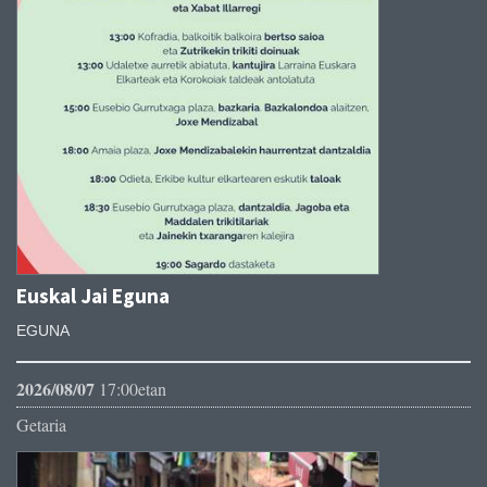
Euskal Jai Eguna
EGUNA
2026/08/07
17:00etan
Getaria