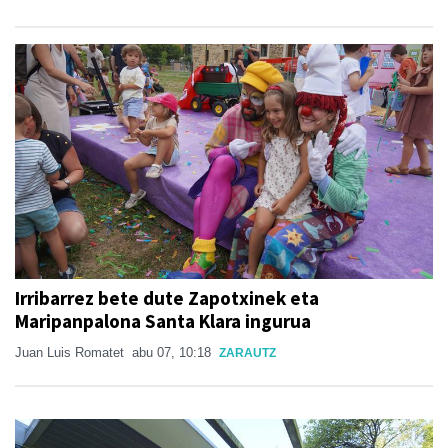
Irribarrez bete dute Zapotxinek eta
Maripanpalona Santa Klara ingurua
Juan Luis Romatet
abu 07, 10:18
ZARAUTZ