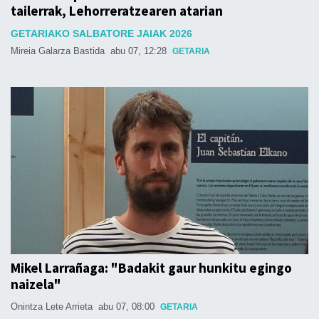
tailerrak, Lehorreratzearen atarian
GETARIAKO SALBATORE JAIAK 2026
Mireia Galarza Bastida
abu 07, 12:28
GETARIA
Mikel Larrañaga: "Badakit gaur hunkitu egingo
naizela"
Onintza Lete Arrieta
abu 07, 08:00
GETARIA