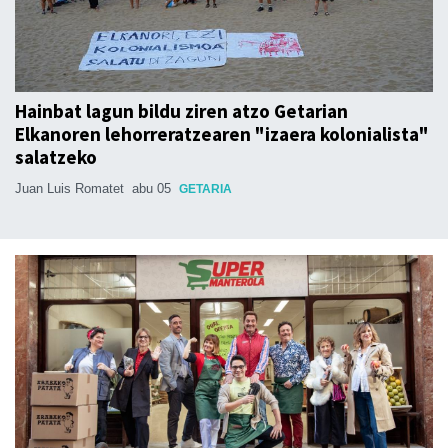
Hainbat lagun bildu ziren atzo Getarian
Elkanoren lehorreratzearen "izaera kolonialista"
salatzeko
Juan Luis Romatet
abu 05
GETARIA