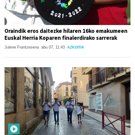
Oraindik eros daitezke hilaren 16ko emakumeen
Euskal Herria Koparen finalerdirako sarrerak
Julene Frantzesena
abu 07, 11:43
AZKOITIA