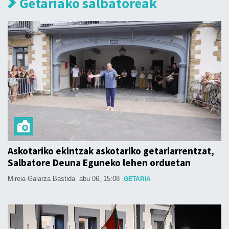
Getariako salbatoreak
Askotariko ekintzak askotariko getariarrentzat,
Salbatore Deuna Eguneko lehen orduetan
Mireia Galarza Bastida
abu 06, 15:08
GETARIA