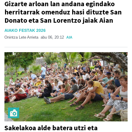
Gizarte arloan lan andana egindako
herritarrak omenduz hasi dituzte San
Donato eta San Lorentzo jaiak Aian
AIAKO FESTAK 2026
Onintza Lete Arrieta
abu 06, 20:12
AIA
Sakelakoa alde batera utzi eta