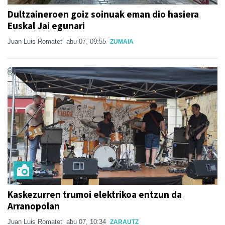
Dultzaineroen goiz soinuak eman dio hasiera
Euskal Jai egunari
Juan Luis Romatet
abu 07, 09:55
ZUMAIA
Kaskezurren trumoi elektrikoa entzun da
Arranopolan
Juan Luis Romatet
abu 07, 10:34
ZARAUTZ