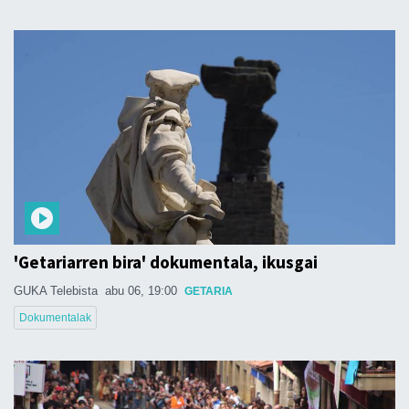
'Getariarren bira' dokumentala, ikusgai
GUKA Telebista
abu 06, 19:00
GETARIA
Dokumentalak