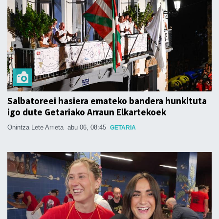
Salbatoreei hasiera emateko bandera hunkituta
igo dute Getariako Arraun Elkartekoek
Onintza Lete Arrieta
abu 06, 08:45
GETARIA