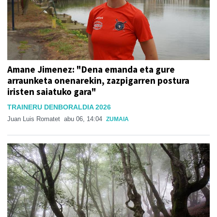
Amane Jimenez: "Dena emanda eta gure
arraunketa onenarekin, zazpigarren postura
iristen saiatuko gara"
TRAINERU DENBORALDIA 2026
Juan Luis Romatet
abu 06, 14:04
ZUMAIA