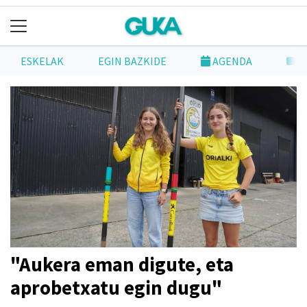
ESKELAK
EGIN BAZKIDE
AGENDA
N
"Aukera eman digute, eta
aprobetxatu egin dugu"