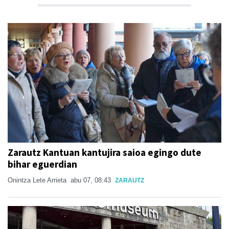
Zarautz Kantuan kantujira saioa egingo dute
bihar eguerdian
Onintza Lete Arrieta
abu 07, 08:43
ZARAUTZ