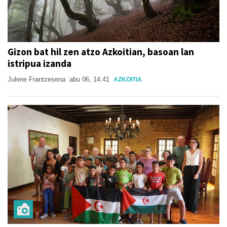
Gizon bat hil zen atzo Azkoitian, basoan lan
istripua izanda
Julene Frantzesena
abu 06, 14:41
AZKOITIA