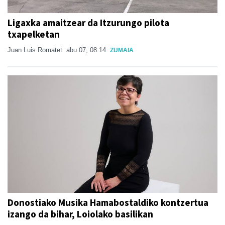
Ligaxka amaitzear da Itzurungo pilota
txapelketan
Juan Luis Romatet
abu 07, 08:14
ZUMAIA
Donostiako Musika Hamabostaldiko kontzertua
izango da bihar, Loiolako basilikan