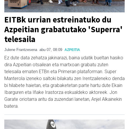
EITBk urrian estreinatuko du
Azpeitian grabatutako 'Superra'
telesaila
Julene Frantzesena
abu 07, 08:09
AZPEITIA
Ez dute data zehatza jakinarazi, baina udatik bueltan hasiko
dira Azpeitian otsailean eta martxoan grabatu zuten
telesaila ematen ETBn eta Primeran plataforman. Super
Manterola izeneko saltoki bilakatu zen Irentzaileneko denda
bi hilabete haietan, eta grabaketetan parte hartu dute Ekain
Ibarguren eta Iñake Irastorza eskualdeko aktoreek. Jon
Garate oriotarra aritu da zuzendari lanetan, Anjel Alkainekin
batera.