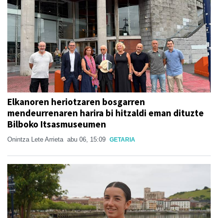
Elkanoren heriotzaren bosgarren
mendeurrenaren harira bi hitzaldi eman dituzte
Bilboko Itsasmuseumen
Onintza Lete Arrieta
abu 06, 15:09
GETARIA