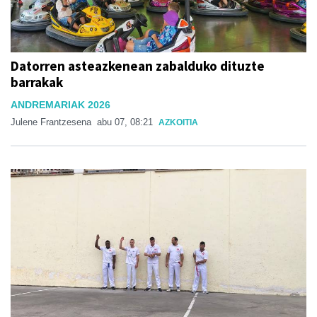
Datorren asteazkenean zabalduko dituzte
barrakak
ANDREMARIAK 2026
Julene Frantzesena
abu 07, 08:21
AZKOITIA