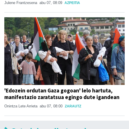
Julene Frantzesena
abu 07, 08:09
AZPEITIA
'Edozein ordutan Gaza gogoan' lelo hartuta,
manifestazio zaratatsua egingo dute igandean
Onintza Lete Arrieta
abu 07, 08:00
ZARAUTZ