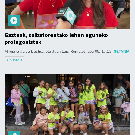
Gazteak, salbatoreetako lehen eguneko
protagonistak
Mireia Galarza Bastida eta Juan Luis Romatet
abu 05, 17:13
GETARIA
Albistegia