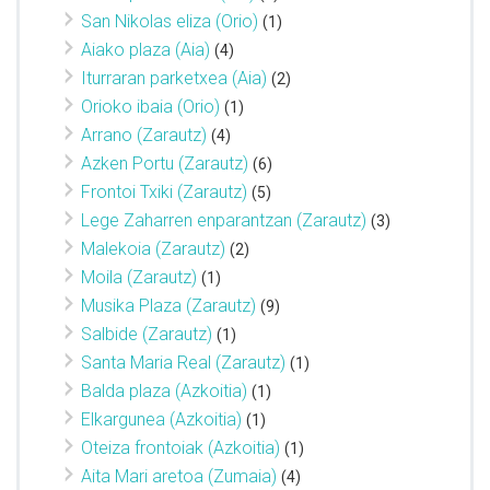
San Nikolas eliza (Orio)
(1)
Aiako plaza (Aia)
(4)
Iturraran parketxea (Aia)
(2)
Orioko ibaia (Orio)
(1)
Arrano (Zarautz)
(4)
Azken Portu (Zarautz)
(6)
Frontoi Txiki (Zarautz)
(5)
Lege Zaharren enparantzan (Zarautz)
(3)
Malekoia (Zarautz)
(2)
Moila (Zarautz)
(1)
Musika Plaza (Zarautz)
(9)
Salbide (Zarautz)
(1)
Santa Maria Real (Zarautz)
(1)
Balda plaza (Azkoitia)
(1)
Elkargunea (Azkoitia)
(1)
Oteiza frontoiak (Azkoitia)
(1)
Aita Mari aretoa (Zumaia)
(4)