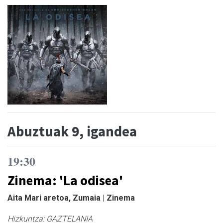
Abuztuak 9, igandea
19:30
Zinema: 'La odisea'
Aita Mari aretoa, Zumaia | Zinema
Hizkuntza:
GAZTELANIA