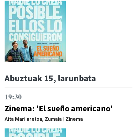
Abuztuak 15, larunbata
19:30
Zinema: 'El sueño americano'
Aita Mari aretoa, Zumaia | Zinema