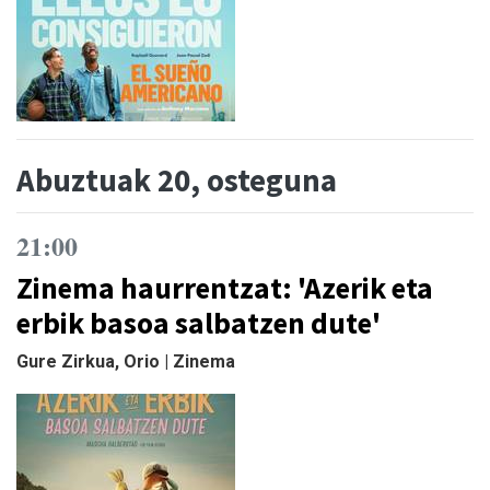
Abuztuak 20, osteguna
21:00
Zinema haurrentzat: 'Azerik eta
erbik basoa salbatzen dute'
Gure Zirkua, Orio | Zinema