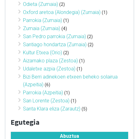
Odieta (Zumaia)
(2)
Oxford aretoa (Alondegia) (Zumaia)
(1)
Parrokia (Zumaia)
(1)
Zumaia (Zumaia)
(4)
San Pedro parrokia (Zumaia)
(2)
Santiago hondartza (Zumaia)
(2)
Kultur Etxea (Orio)
(2)
Aizarnako plaza (Zestoa)
(1)
Udaletxe azpia (Zestoa)
(1)
Bizi Berri adinekoen etxeen beheko solairua
(Azpeitia)
(6)
Parrokia (Azpeitia)
(1)
San Lorente (Zestoa)
(1)
Santa Klara eliza (Zarautz)
(5)
Egutegia
Abuztua