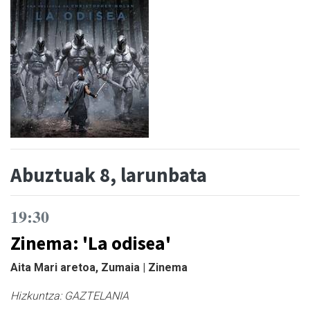
Abuztuak 8, larunbata
19:30
Zinema: 'La odisea'
Aita Mari aretoa, Zumaia | Zinema
Hizkuntza:
GAZTELANIA