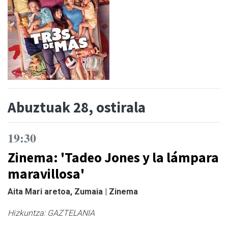
Abuztuak 28, ostirala
19:30
Zinema: 'Tadeo Jones y la lámpara
maravillosa'
Aita Mari aretoa, Zumaia | Zinema
Hizkuntza:
GAZTELANIA