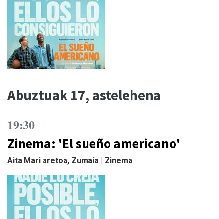
Abuztuak 17, astelehena
19:30
Zinema: 'El sueño americano'
Aita Mari aretoa, Zumaia | Zinema