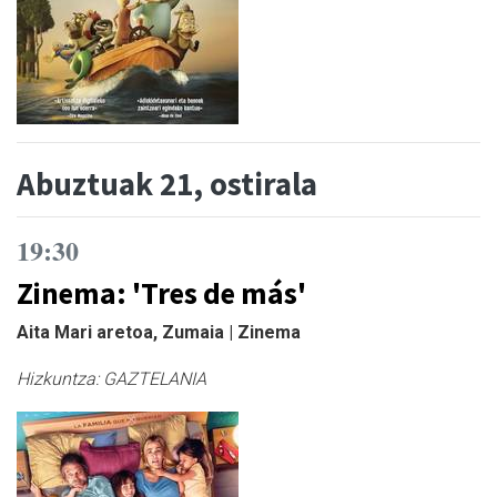
Abuztuak 21, ostirala
19:30
Zinema: 'Tres de más'
Aita Mari aretoa, Zumaia | Zinema
Hizkuntza:
GAZTELANIA