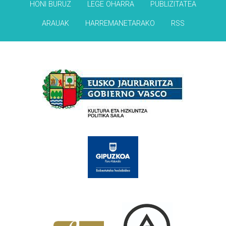
HONI BURUZ
LEGE OHARRA
PUBLIZITATEA
ARAUAK
HARREMANETARAKO
RSS
Babesleak