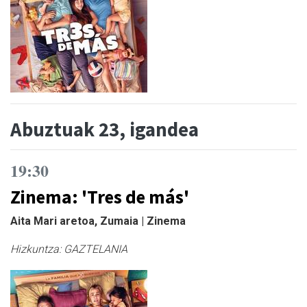
Abuztuak 23, igandea
19:30
Zinema: 'Tres de más'
Aita Mari aretoa, Zumaia | Zinema
Hizkuntza:
GAZTELANIA