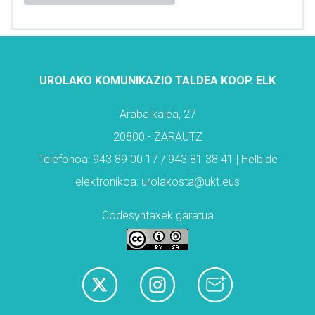
UROLAKO KOMUNIKAZIO TALDEA KOOP. ELK
Araba kalea, 27
20800 - ZARAUTZ
Telefonoa: 943 89 00 17 / 943 81 38 41 | Helbide
elektronikoa: urolakosta@ukt.eus
Codesyntaxek garatua