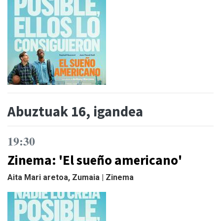
Abuztuak 16, igandea
19:30
Zinema: 'El sueño americano'
Aita Mari aretoa, Zumaia | Zinema