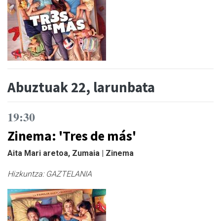
Abuztuak 22, larunbata
19:30
Zinema: 'Tres de más'
Aita Mari aretoa, Zumaia | Zinema
Hizkuntza:
GAZTELANIA