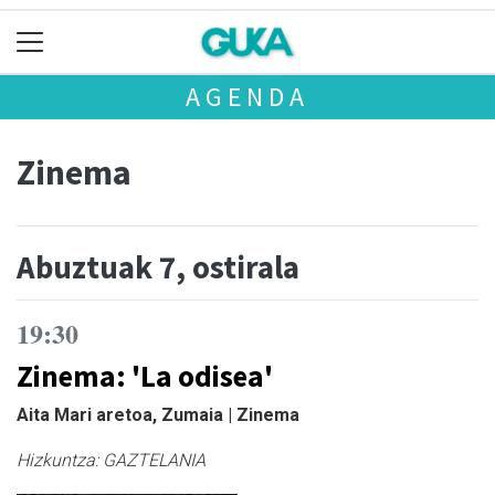
AGENDA
Zinema
Abuztuak 7, ostirala
19:30
Zinema: 'La odisea'
Aita Mari aretoa, Zumaia | Zinema
Hizkuntza:
GAZTELANIA