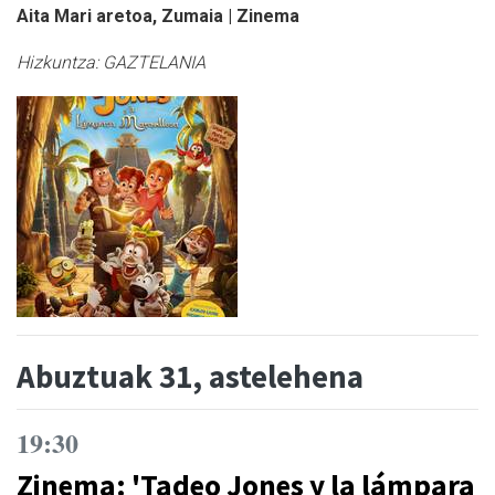
Aita Mari aretoa, Zumaia | Zinema
Hizkuntza:
GAZTELANIA
Abuztuak 31, astelehena
19:30
Zinema: 'Tadeo Jones y la lámpara