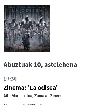
Abuztuak 10, astelehena
19:30
Zinema: 'La odisea'
Aita Mari aretoa, Zumaia | Zinema