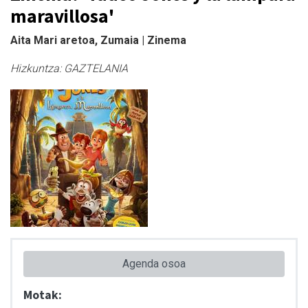
maravillosa'
Aita Mari aretoa, Zumaia | Zinema
Hizkuntza:
GAZTELANIA
Agenda osoa
Motak: