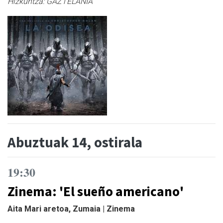
Hizkuntza:
GAZTELANIA
Abuztuak 14, ostirala
19:30
Zinema: 'El sueño americano'
Aita Mari aretoa, Zumaia | Zinema