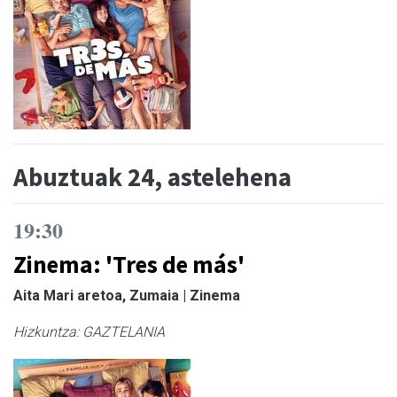
Abuztuak 24, astelehena
19:30
Zinema: 'Tres de más'
Aita Mari aretoa, Zumaia | Zinema
Hizkuntza:
GAZTELANIA