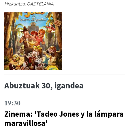
Hizkuntza:
GAZTELANIA
Abuztuak 30, igandea
19:30
Zinema: 'Tadeo Jones y la lámpara
maravillosa'