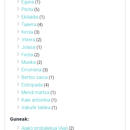
Eguna
(1)
Pilota
(5)
Ekitaldia
(1)
Tailerra
(4)
Kirola
(3)
Irteera
(2)
Jolasa
(1)
Festa
(2)
Musika
(2)
Erromeria
(3)
Bertso saioa
(1)
Estropada
(4)
Mendi martxa
(1)
Kale antzerkia
(1)
Irakurle taldea
(1)
Guneak:
Aiako probalekua (Aia)
(2)