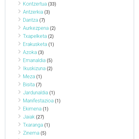
Kontzertua
(33)
Antzerkia
(3)
Dantza
(7)
Aurkezpena
(2)
Txapelketa
(2)
Erakusketa
(1)
Azoka
(3)
Emanaldia
(5)
Ikuskizuna
(2)
Meza
(1)
Bisita
(7)
Jardunaldia
(1)
Manifestazioa
(1)
Ekimena
(1)
Jaiak
(27)
Txaranga
(1)
Zinema
(5)