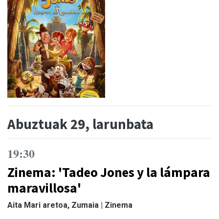
Abuztuak 29, larunbata
19:30
Zinema: 'Tadeo Jones y la lámpara
maravillosa'
Aita Mari aretoa, Zumaia | Zinema