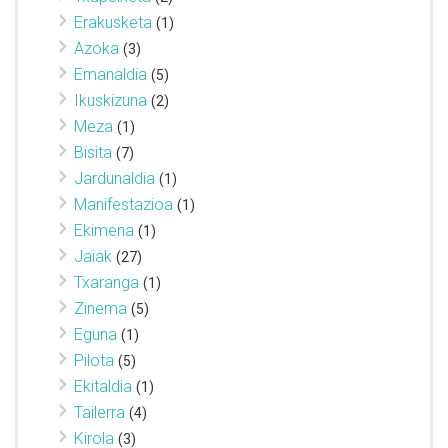
Erakusketa
(1)
Azoka
(3)
Emanaldia
(5)
Ikuskizuna
(2)
Meza
(1)
Bisita
(7)
Jardunaldia
(1)
Manifestazioa
(1)
Ekimena
(1)
Jaiak
(27)
Txaranga
(1)
Zinema
(5)
Eguna
(1)
Pilota
(5)
Ekitaldia
(1)
Tailerra
(4)
Kirola
(3)