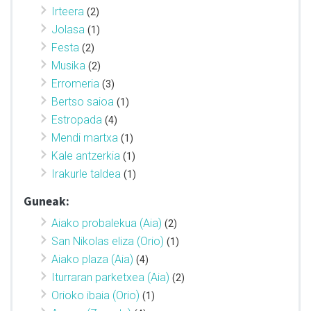
Irteera
(2)
Jolasa
(1)
Festa
(2)
Musika
(2)
Erromeria
(3)
Bertso saioa
(1)
Estropada
(4)
Mendi martxa
(1)
Kale antzerkia
(1)
Irakurle taldea
(1)
Guneak:
Aiako probalekua (Aia)
(2)
San Nikolas eliza (Orio)
(1)
Aiako plaza (Aia)
(4)
Iturraran parketxea (Aia)
(2)
Orioko ibaia (Orio)
(1)