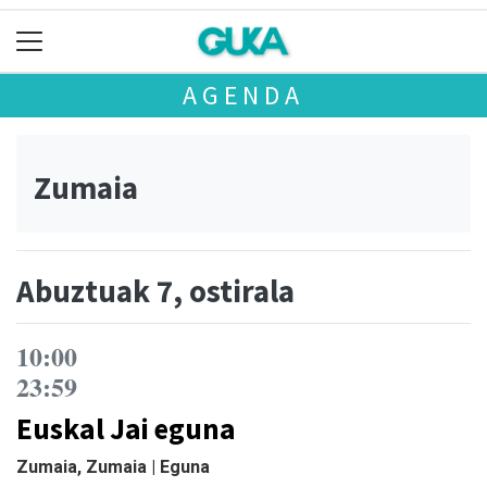
AGENDA
Zumaia
Abuztuak 7, ostirala
10:00
23:59
Euskal Jai eguna
Zumaia, Zumaia | Eguna