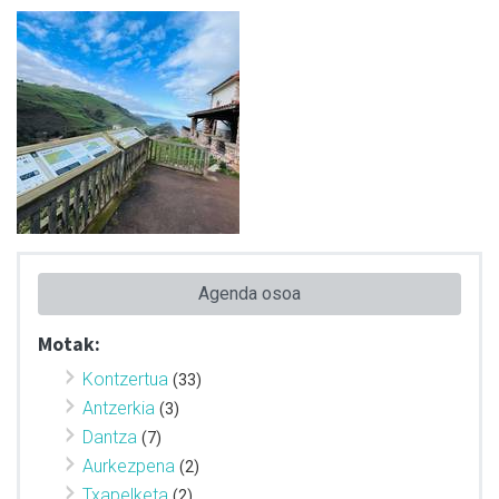
Agenda osoa
Motak:
Kontzertua
(33)
Antzerkia
(3)
Dantza
(7)
Aurkezpena
(2)
Txapelketa
(2)