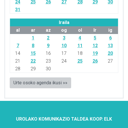
24
25
26
27
28
29
30
31
Iraila
al
ar
az
og
ol
lr
ig
1
2
3
4
5
6
7
8
9
10
11
12
13
14
15
16
17
18
19
20
21
22
23
24
25
26
27
28
29
30
Urte osoko agenda ikusi »»
UROLAKO KOMUNIKAZIO TALDEA KOOP. ELK