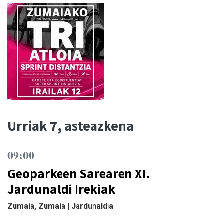
Urriak 7, asteazkena
09:00
Geoparkeen Sarearen XI.
Jardunaldi Irekiak
Zumaia, Zumaia | Jardunaldia