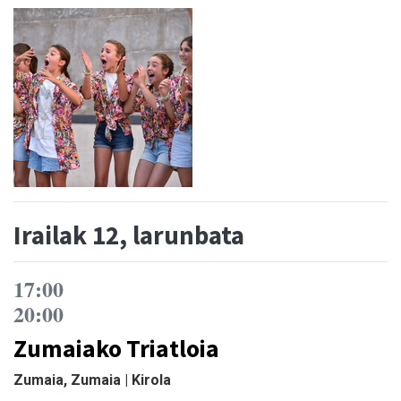
Irailak 12, larunbata
17:00
20:00
Zumaiako Triatloia
Zumaia, Zumaia | Kirola