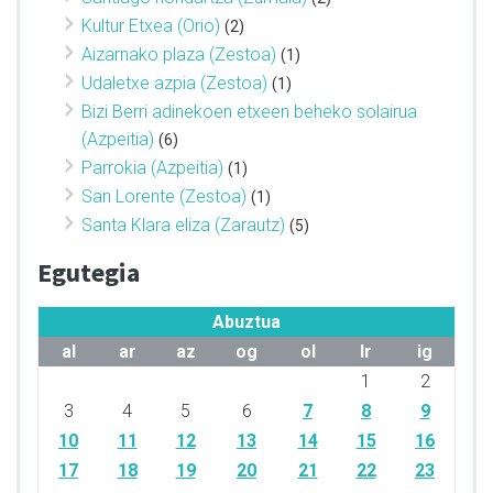
Kultur Etxea (Orio)
(2)
Aizarnako plaza (Zestoa)
(1)
Udaletxe azpia (Zestoa)
(1)
Bizi Berri adinekoen etxeen beheko solairua
(Azpeitia)
(6)
Parrokia (Azpeitia)
(1)
San Lorente (Zestoa)
(1)
Santa Klara eliza (Zarautz)
(5)
Egutegia
Abuztua
al
ar
az
og
ol
lr
ig
1
2
3
4
5
6
7
8
9
10
11
12
13
14
15
16
17
18
19
20
21
22
23