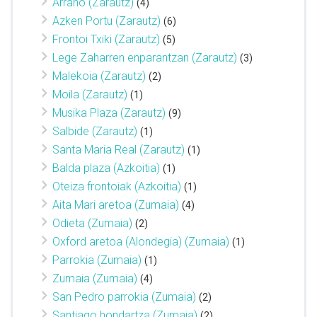
Arrano (Zarautz)
(4)
Azken Portu (Zarautz)
(6)
Frontoi Txiki (Zarautz)
(5)
Lege Zaharren enparantzan (Zarautz)
(3)
Malekoia (Zarautz)
(2)
Moila (Zarautz)
(1)
Musika Plaza (Zarautz)
(9)
Salbide (Zarautz)
(1)
Santa Maria Real (Zarautz)
(1)
Balda plaza (Azkoitia)
(1)
Oteiza frontoiak (Azkoitia)
(1)
Aita Mari aretoa (Zumaia)
(4)
Odieta (Zumaia)
(2)
Oxford aretoa (Alondegia) (Zumaia)
(1)
Parrokia (Zumaia)
(1)
Zumaia (Zumaia)
(4)
San Pedro parrokia (Zumaia)
(2)
Santiago hondartza (Zumaia)
(2)