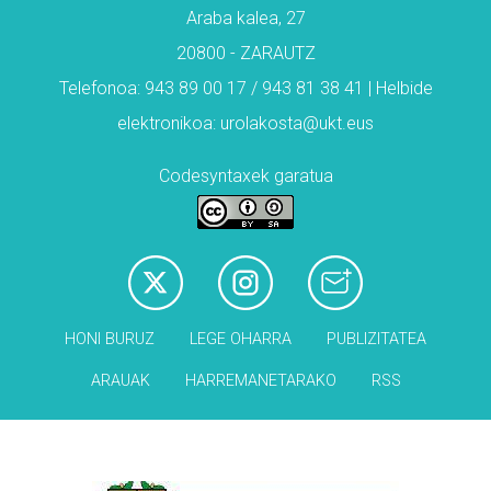
Araba kalea, 27
20800 - ZARAUTZ
Telefonoa: 943 89 00 17 / 943 81 38 41 | Helbide
elektronikoa: urolakosta@ukt.eus
Codesyntaxek garatua
HONI BURUZ
LEGE OHARRA
PUBLIZITATEA
ARAUAK
HARREMANETARAKO
RSS
Babesleak