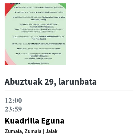
Abuztuak 29, larunbata
12:00
23:59
Kuadrilla Eguna
Zumaia, Zumaia | Jaiak