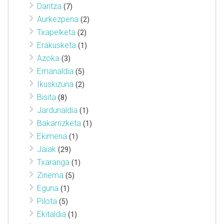
Dantza
(7)
Aurkezpena
(2)
Txapelketa
(2)
Erakusketa
(1)
Azoka
(3)
Emanaldia
(5)
Ikuskizuna
(2)
Bisita
(8)
Jardunaldia
(1)
Bakarrizketa
(1)
Ekimena
(1)
Jaiak
(29)
Txaranga
(1)
Zinema
(5)
Eguna
(1)
Pilota
(5)
Ekitaldia
(1)