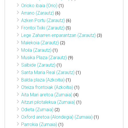
Orioko ibaia (Orio)
(1)
Arrano (Zarautz)
(6)
Azken Portu (Zarautz)
(6)
Frontoi Txiki (Zarautz)
(5)
Lege Zaharren enparantzan (Zarautz)
(3)
Malekoia (Zarautz)
(2)
Moila (Zarautz)
(1)
Musika Plaza (Zarautz)
(9)
Salbide (Zarautz)
(1)
Santa Maria Real (Zarautz)
(1)
Balda plaza (Azkoitia)
(1)
Oteiza frontoiak (Azkoitia)
(1)
Aita Mari aretoa (Zumaia)
(4)
Aitzuri pilotalekua (Zumaia)
(1)
Odieta (Zumaia)
(2)
Oxford aretoa (Alondegia) (Zumaia)
(1)
Parrokia (Zumaia)
(1)