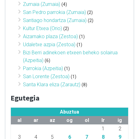
Zumaia (Zumaia)
(4)
San Pedro parrokia (Zumaia)
(2)
Santiago hondartza (Zumaia)
(2)
Kultur Etxea (Orio)
(2)
Aizarnako plaza (Zestoa)
(1)
Udaletxe azpia (Zestoa)
(1)
Bizi Berri adinekoen etxeen beheko solairua
(Azpeitia)
(6)
Parrokia (Azpeitia)
(1)
San Lorente (Zestoa)
(1)
Santa Klara eliza (Zarautz)
(8)
Egutegia
Abuztua
al
ar
az
og
ol
lr
ig
1
2
3
4
5
6
7
8
9