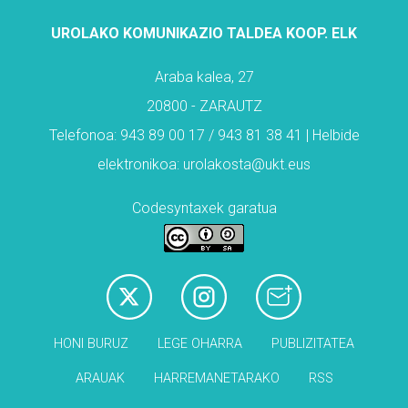
UROLAKO KOMUNIKAZIO TALDEA KOOP. ELK
Araba kalea, 27
20800 - ZARAUTZ
Telefonoa: 943 89 00 17 / 943 81 38 41 | Helbide
elektronikoa: urolakosta@ukt.eus
Codesyntaxek garatua
HONI BURUZ
LEGE OHARRA
PUBLIZITATEA
ARAUAK
HARREMANETARAKO
RSS