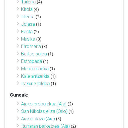
Tailerra
(4)
Kirola
(4)
Irteera
(2)
Jolasa
(1)
Festa
(2)
Musika
(3)
Erromeria
(3)
Bertso saioa
(1)
Estropada
(4)
Mendi martxa
(1)
Kale antzerkia
(1)
Irakurle taldea
(1)
Guneak:
Aiako probalekua (Aia)
(2)
San Nikolas eliza (Orio)
(1)
Aiako plaza (Aia)
(5)
Iturraran parketxea (Aia)
(2)