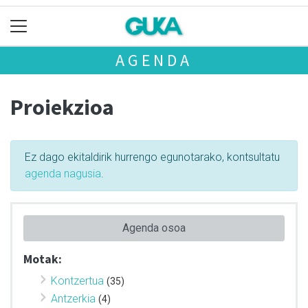
AGENDA
Proiekzioa
Ez dago ekitaldirik hurrengo egunotarako, kontsultatu
agenda nagusia
.
Agenda osoa
Motak:
Kontzertua
(35)
Antzerkia
(4)