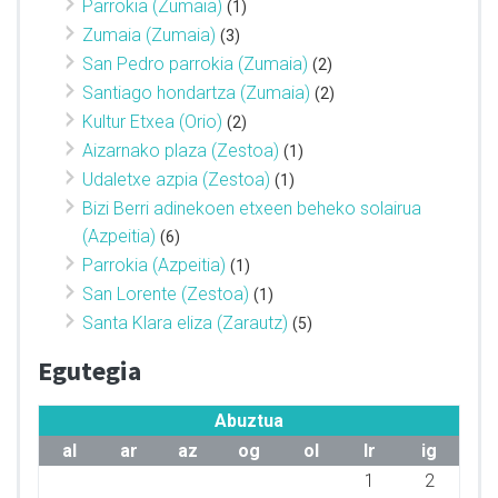
Parrokia (Zumaia)
(1)
Zumaia (Zumaia)
(3)
San Pedro parrokia (Zumaia)
(2)
Santiago hondartza (Zumaia)
(2)
Kultur Etxea (Orio)
(2)
Aizarnako plaza (Zestoa)
(1)
Udaletxe azpia (Zestoa)
(1)
Bizi Berri adinekoen etxeen beheko solairua
(Azpeitia)
(6)
Parrokia (Azpeitia)
(1)
San Lorente (Zestoa)
(1)
Santa Klara eliza (Zarautz)
(5)
Egutegia
Abuztua
al
ar
az
og
ol
lr
ig
1
2