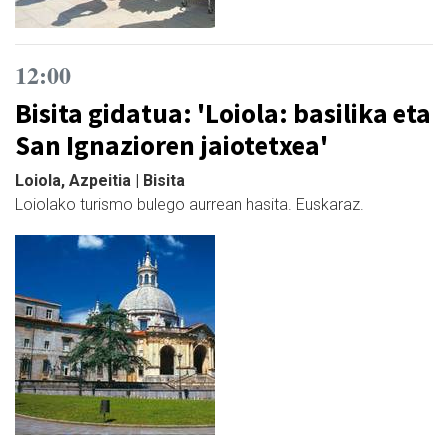
12:00
Bisita gidatua: 'Loiola: basilika eta
San Ignazioren jaiotetxea'
Loiola, Azpeitia | Bisita
Loiolako turismo bulego aurrean hasita. Euskaraz.