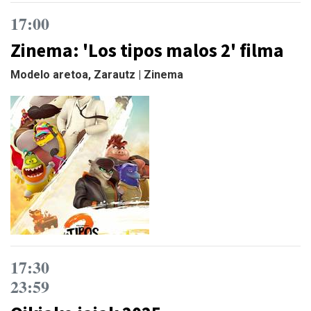
17:00
Zinema: 'Los tipos malos 2' filma
Modelo aretoa, Zarautz | Zinema
17:30
23:59