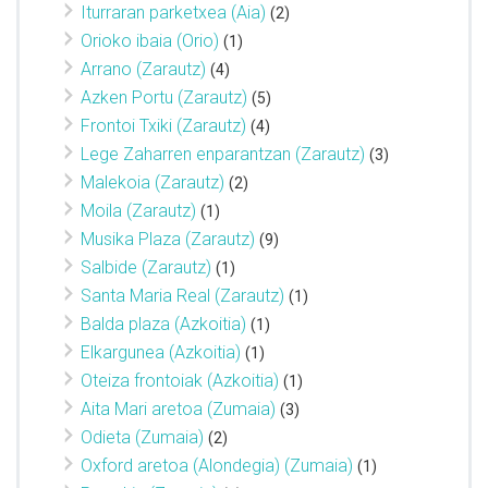
Iturraran parketxea (Aia)
(2)
Orioko ibaia (Orio)
(1)
Arrano (Zarautz)
(4)
Azken Portu (Zarautz)
(5)
Frontoi Txiki (Zarautz)
(4)
Lege Zaharren enparantzan (Zarautz)
(3)
Malekoia (Zarautz)
(2)
Moila (Zarautz)
(1)
Musika Plaza (Zarautz)
(9)
Salbide (Zarautz)
(1)
Santa Maria Real (Zarautz)
(1)
Balda plaza (Azkoitia)
(1)
Elkargunea (Azkoitia)
(1)
Oteiza frontoiak (Azkoitia)
(1)
Aita Mari aretoa (Zumaia)
(3)
Odieta (Zumaia)
(2)
Oxford aretoa (Alondegia) (Zumaia)
(1)