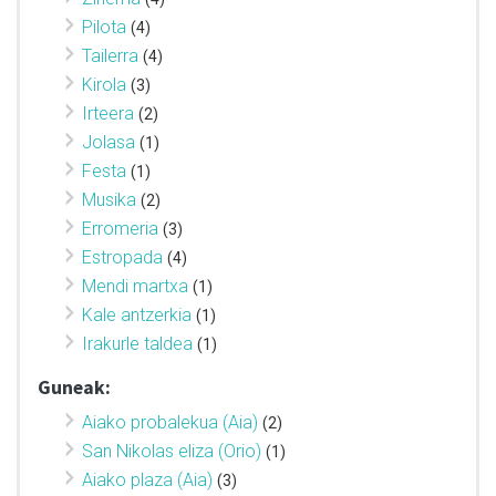
Pilota
(4)
Tailerra
(4)
Kirola
(3)
Irteera
(2)
Jolasa
(1)
Festa
(1)
Musika
(2)
Erromeria
(3)
Estropada
(4)
Mendi martxa
(1)
Kale antzerkia
(1)
Irakurle taldea
(1)
Guneak:
Aiako probalekua (Aia)
(2)
San Nikolas eliza (Orio)
(1)
Aiako plaza (Aia)
(3)