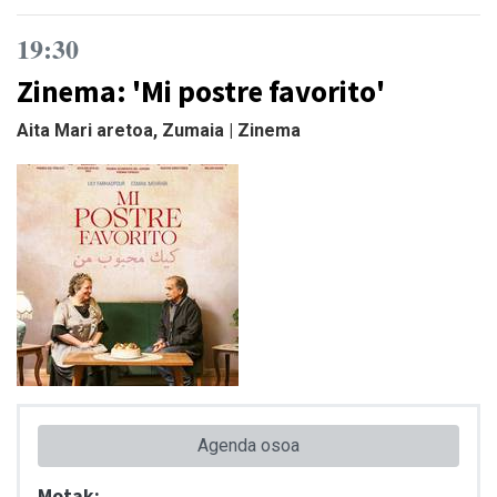
19:30
Zinema: 'Mi postre favorito'
Aita Mari aretoa, Zumaia | Zinema
Agenda osoa
Motak: