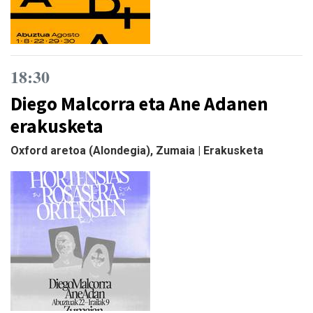
18:30
Diego Malcorra eta Ane Adanen
erakusketa
Oxford aretoa (Alondegia), Zumaia | Erakusketa