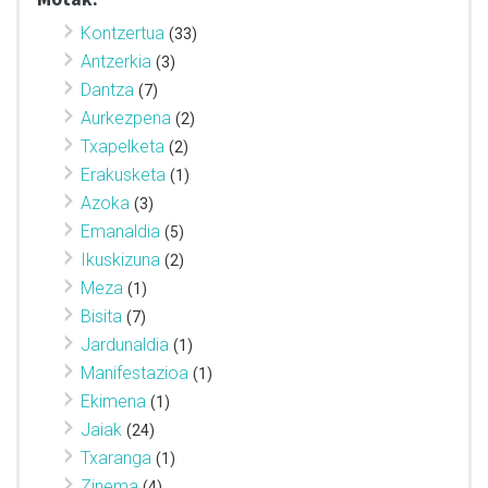
Kontzertua
(33)
Antzerkia
(3)
Dantza
(7)
Aurkezpena
(2)
Txapelketa
(2)
Erakusketa
(1)
Azoka
(3)
Emanaldia
(5)
Ikuskizuna
(2)
Meza
(1)
Bisita
(7)
Jardunaldia
(1)
Manifestazioa
(1)
Ekimena
(1)
Jaiak
(24)
Txaranga
(1)
Zinema
(4)