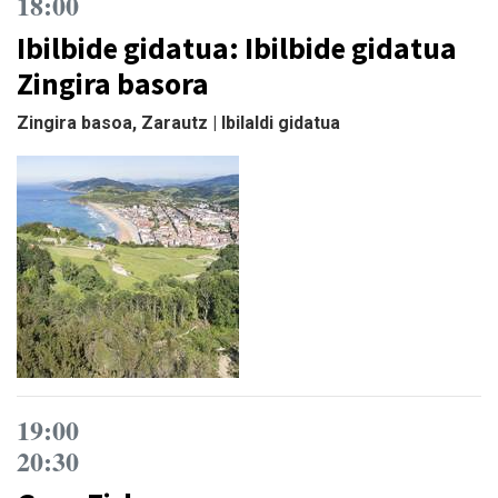
18:00
Ibilbide gidatua: Ibilbide gidatua
Zingira basora
Zingira basoa, Zarautz | Ibilaldi gidatua
19:00
20:30