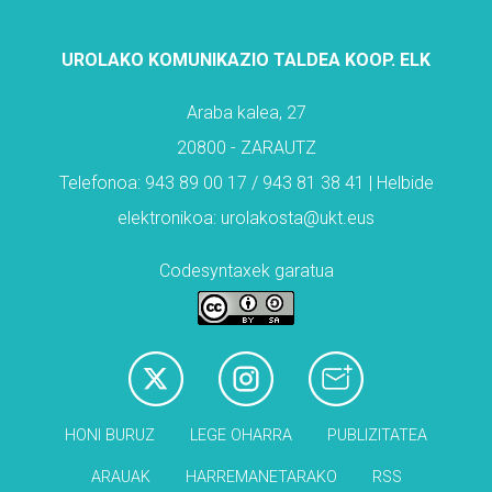
UROLAKO KOMUNIKAZIO TALDEA KOOP. ELK
Araba kalea, 27
20800 - ZARAUTZ
Telefonoa: 943 89 00 17 / 943 81 38 41 | Helbide
elektronikoa: urolakosta@ukt.eus
Codesyntaxek garatua
HONI BURUZ
LEGE OHARRA
PUBLIZITATEA
ARAUAK
HARREMANETARAKO
RSS