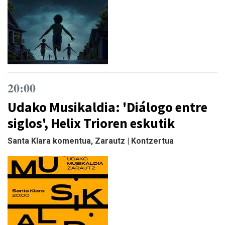
20:00
Udako Musikaldia: 'Diálogo entre
siglos', Helix Trioren eskutik
Santa Klara komentua, Zarautz | Kontzertua