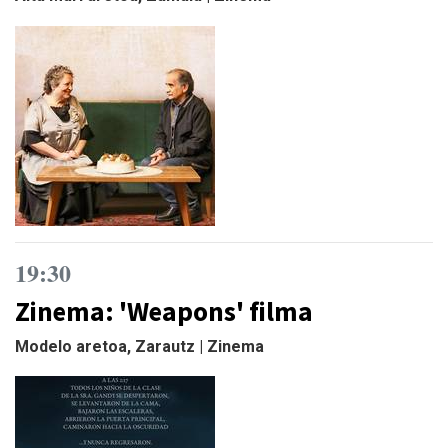
19:30
Zinema: 'Weapons' filma
Modelo aretoa, Zarautz | Zinema