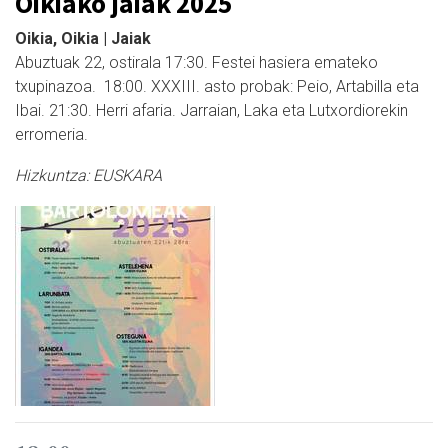
Oikiako jaiak 2025
Oikia, Oikia | Jaiak
Abuztuak 22, ostirala 17:30. Festei hasiera emateko
txupinazoa. 18:00. XXXIII. asto probak: Peio, Artabilla eta
Ibai. 21:30. Herri afaria. Jarraian, Laka eta Lutxordiorekin
erromeria.
Hizkuntza:
EUSKARA