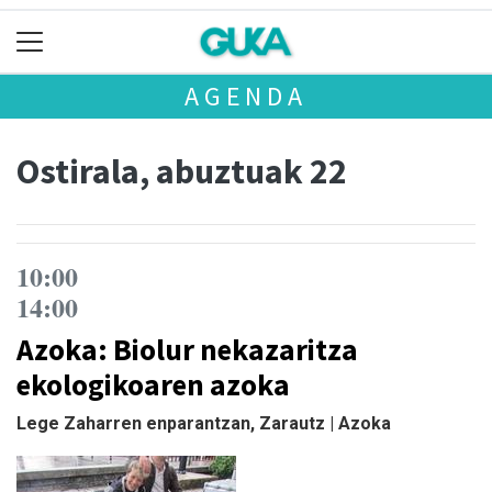
AGENDA
Ostirala, abuztuak 22
10:00
14:00
Azoka: Biolur nekazaritza
ekologikoaren azoka
Lege Zaharren enparantzan, Zarautz | Azoka