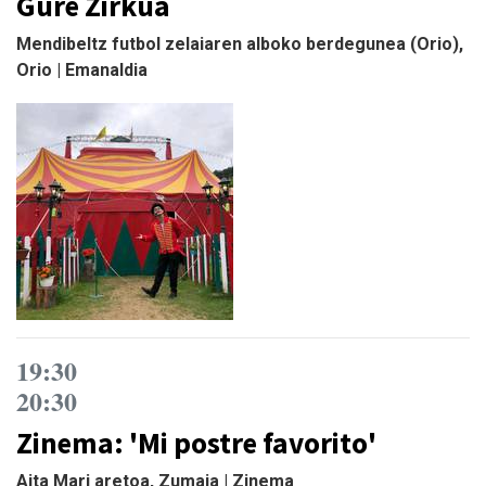
Gure Zirkua
Mendibeltz futbol zelaiaren alboko berdegunea (Orio),
Orio | Emanaldia
19:30
20:30
Zinema: 'Mi postre favorito'
Aita Mari aretoa, Zumaia | Zinema