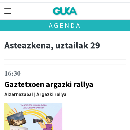
AGENDA
Asteazkena, uztailak 29
16:30
Gaztetxoen argazki rallya
Aizarnazabal | Argazki rallya