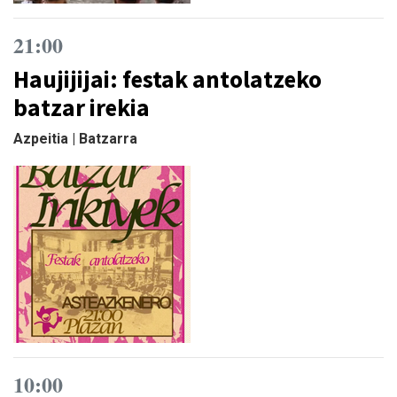
21:00
Haujijijai: festak antolatzeko
batzar irekia
Azpeitia | Batzarra
10:00