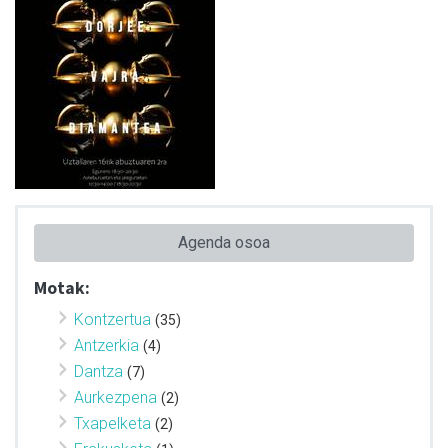
Agenda osoa
Motak:
Kontzertua
(35)
Antzerkia
(4)
Dantza
(7)
Aurkezpena
(2)
Txapelketa
(2)