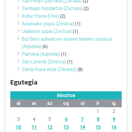
San Pedro parrokia (Zumaia)
(2)
Santiago hondartza (Zumaia)
(2)
Kultur Etxea (Orio)
(2)
Aizarnako plaza (Zestoa)
(1)
Udaletxe azpia (Zestoa)
(1)
Bizi Berri adinekoen etxeen beheko solairua
(Azpeitia)
(6)
Parrokia (Azpeitia)
(1)
San Lorente (Zestoa)
(1)
Santa Klara eliza (Zarautz)
(8)
Egutegia
Abuztua
al
ar
az
og
ol
lr
ig
1
2
3
4
5
6
7
8
9
10
11
12
13
14
15
16