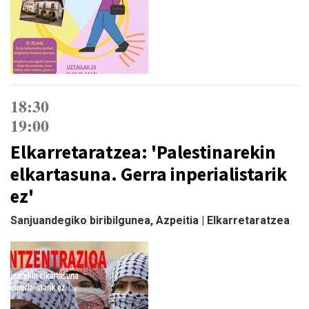
18:30
19:00
Elkarretaratzea: 'Palestinarekin
elkartasuna. Gerra inperialistarik
ez'
Sanjuandegiko biribilgunea, Azpeitia | Elkarretaratzea