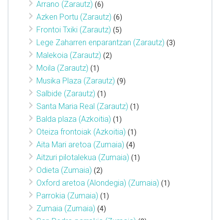
Arrano (Zarautz)
(6)
Azken Portu (Zarautz)
(6)
Frontoi Txiki (Zarautz)
(5)
Lege Zaharren enparantzan (Zarautz)
(3)
Malekoia (Zarautz)
(2)
Moila (Zarautz)
(1)
Musika Plaza (Zarautz)
(9)
Salbide (Zarautz)
(1)
Santa Maria Real (Zarautz)
(1)
Balda plaza (Azkoitia)
(1)
Oteiza frontoiak (Azkoitia)
(1)
Aita Mari aretoa (Zumaia)
(4)
Aitzuri pilotalekua (Zumaia)
(1)
Odieta (Zumaia)
(2)
Oxford aretoa (Alondegia) (Zumaia)
(1)
Parrokia (Zumaia)
(1)
Zumaia (Zumaia)
(4)