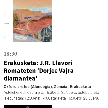
18:30
Erakusketa: J.R. Llavori
Romateten 'Dorjee Vajra
diamantea'
Oxford aretoa (Alondegia), Zumaia | Erakusketa
Astelehenetik ostiralera: 18:30etik 20:30era; asteburu eta
jaiegunetan: 12:30etik 14:00etara eta 18:30etik 20:30era.