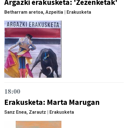
Argazki erakusketa: 'Zezenketak'
Betharram aretoa, Azpeitia | Erakusketa
18:00
Erakusketa: Marta Marugan
Sanz Enea, Zarautz | Erakusketa