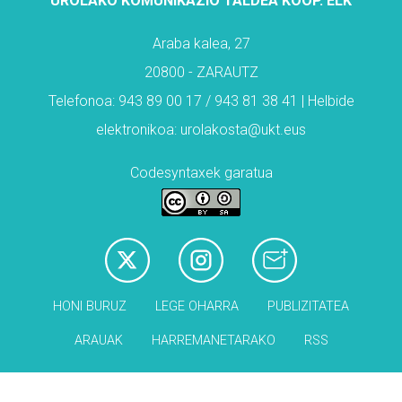
UROLAKO KOMUNIKAZIO TALDEA KOOP. ELK
Araba kalea, 27
20800 - ZARAUTZ
Telefonoa: 943 89 00 17 / 943 81 38 41 | Helbide
elektronikoa: urolakosta@ukt.eus
Codesyntaxek garatua
HONI BURUZ
LEGE OHARRA
PUBLIZITATEA
ARAUAK
HARREMANETARAKO
RSS
Babesleak