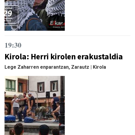
19:30
Kirola: Herri kirolen erakustaldia
Lege Zaharren enparantzan, Zarautz | Kirola