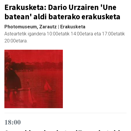
Erakusketa: Dario Urzairen 'Une
batean' aldi baterako erakusketa
Photomuseum, Zarautz | Erakusketa
Asteartetik igandera 10:00etatik 14:00etara eta 17:00etatik
20:00etara.
18:00