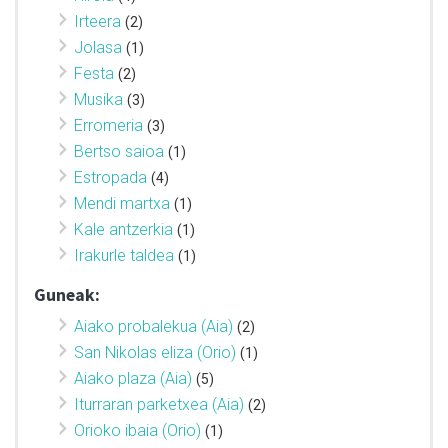
Irteera
(2)
Jolasa
(1)
Festa
(2)
Musika
(3)
Erromeria
(3)
Bertso saioa
(1)
Estropada
(4)
Mendi martxa
(1)
Kale antzerkia
(1)
Irakurle taldea
(1)
Guneak:
Aiako probalekua (Aia)
(2)
San Nikolas eliza (Orio)
(1)
Aiako plaza (Aia)
(5)
Iturraran parketxea (Aia)
(2)
Orioko ibaia (Orio)
(1)