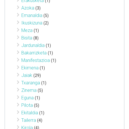
Erakusketa
(1)
Azoka
(3)
Emanaldia
(5)
Ikuskizuna
(2)
Meza
(1)
Bisita
(8)
Jardunaldia
(1)
Bakarrizketa
(1)
Manifestazioa
(1)
Ekimena
(1)
Jaiak
(29)
Txaranga
(1)
Zinema
(5)
Eguna
(1)
Pilota
(5)
Ekitaldia
(1)
Tailerra
(4)
Kirola
(4)