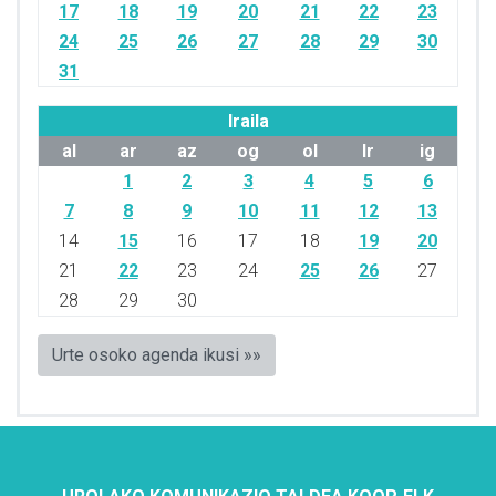
17
18
19
20
21
22
23
24
25
26
27
28
29
30
31
Iraila
al
ar
az
og
ol
lr
ig
1
2
3
4
5
6
7
8
9
10
11
12
13
14
15
16
17
18
19
20
21
22
23
24
25
26
27
28
29
30
Urte osoko agenda ikusi »»