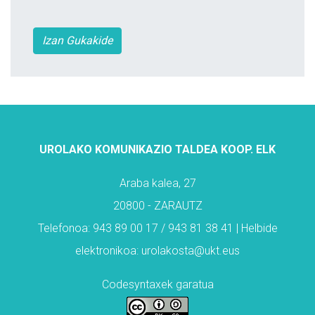
Izan Gukakide
UROLAKO KOMUNIKAZIO TALDEA KOOP. ELK
Araba kalea, 27
20800 - ZARAUTZ
Telefonoa: 943 89 00 17 / 943 81 38 41 | Helbide
elektronikoa: urolakosta@ukt.eus
Codesyntaxek garatua