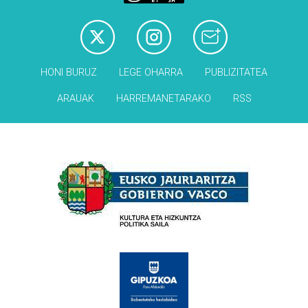
HONI BURUZ
LEGE OHARRA
PUBLIZITATEA
ARAUAK
HARREMANETARAKO
RSS
Babesleak