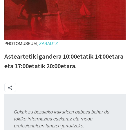
PHOTOMUSEUM,
ZARAUTZ
Asteartetik igandera 10:00etatik 14:00etara
eta 17:00etatik 20:00etara.
Gukak zu bezalako irakurleen babesa behar du
tokiko informazioa euskaraz eta modu
profesionalean lantzen jarraitzeko.