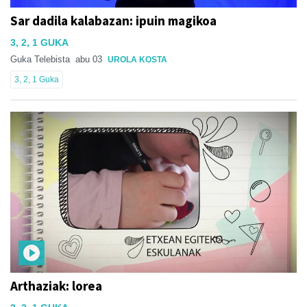
Sar dadila kalabazan: ipuin magikoa
3, 2, 1 GUKA
Guka Telebista
abu 03
UROLA KOSTA
3, 2, 1 Guka
Arthaziak: lorea