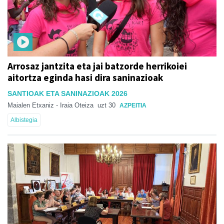
Arrosaz jantzita eta jai batzorde herrikoiei
aitortza eginda hasi dira saninazioak
SANTIOAK ETA SANINAZIOAK 2026
Maialen Etxaniz - Iraia Oteiza
uzt 30
AZPEITIA
Albistegia