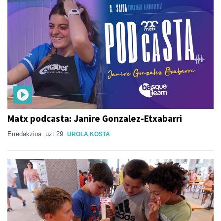
Matx podcasta: Janire Gonzalez-Etxabarri
Erredakzioa
uzt 29
UROLA KOSTA