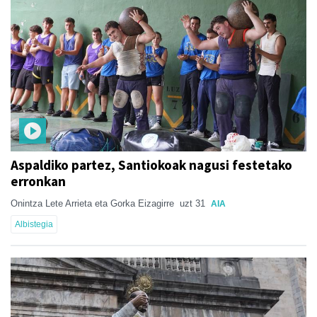
Aspaldiko partez, Santiokoak nagusi festetako
erronkan
Onintza Lete Arrieta eta Gorka Eizagirre
uzt 31
AIA
Albistegia