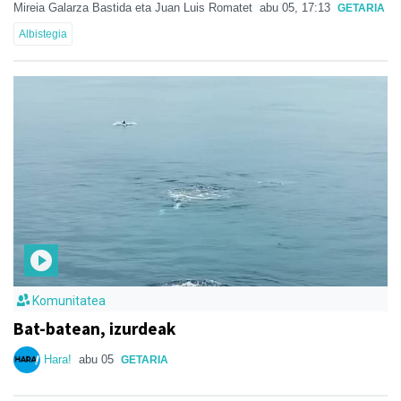
Mireia Galarza Bastida eta Juan Luis Romatet
abu 05, 17:13
GETARIA
Albistegia
Komunitatea
Bat-batean, izurdeak
Hara!
abu 05
GETARIA