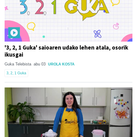
'3, 2, 1 Guka' saioaren udako lehen atala, osorik
ikusgai
Guka Telebista
abu 03
UROLA KOSTA
3, 2, 1 Guka