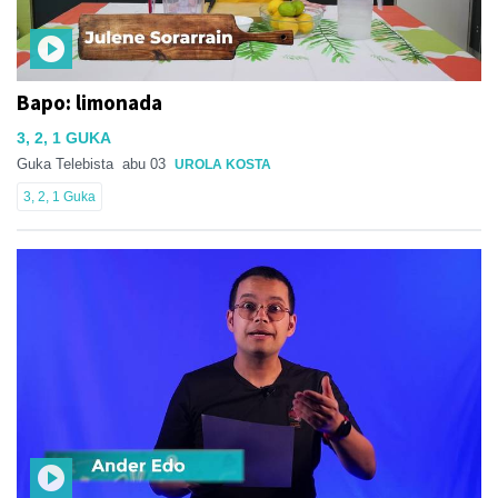
Bapo: limonada
3, 2, 1 GUKA
Guka Telebista
abu 03
UROLA KOSTA
3, 2, 1 Guka