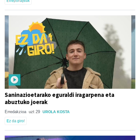
Erreportajeak
Saninazioetarako eguraldi iragarpena eta
abuztuko joerak
Erredakzioa
uzt 29
UROLA KOSTA
Ez da giro!