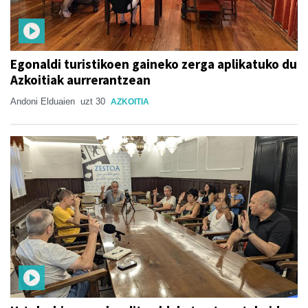
Egonaldi turistikoen gaineko zerga aplikatuko du
Azkoitiak aurrerantzean
Andoni Elduaien
uzt 30
AZKOITIA