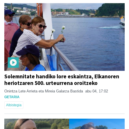
Solemnitate handiko lore eskaintza, Elkanoren
heriotzaren 500. urteurrena oroitzeko
Onintza Lete Arrieta eta Mireia Galarza Bastida
abu 04, 17:02
GETARIA
Albistegia