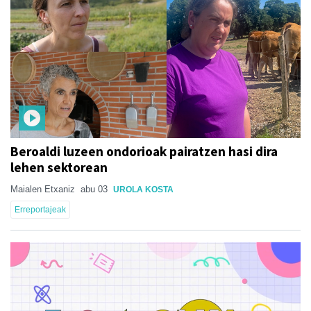
Beroaldi luzeen ondorioak pairatzen hasi dira
lehen sektorean
Maialen Etxaniz
abu 03
UROLA KOSTA
Erreportajeak