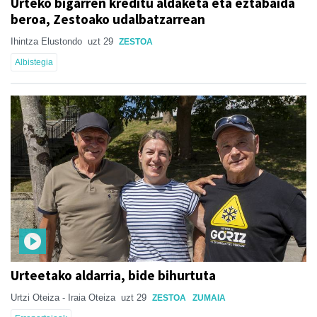
Urteko bigarren kreditu aldaketa eta eztabaida
beroa, Zestoako udalbatzarrean
Ihintza Elustondo
uzt 29
ZESTOA
Albistegia
Urteetako aldarria, bide bihurtuta
Urtzi Oteiza - Iraia Oteiza
uzt 29
ZESTOA
ZUMAIA