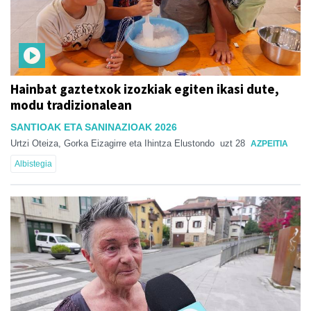
Hainbat gaztetxok izozkiak egiten ikasi dute,
modu tradizionalean
SANTIOAK ETA SANINAZIOAK 2026
Urtzi Oteiza, Gorka Eizagirre eta Ihintza Elustondo
uzt 28
AZPEITIA
Albistegia