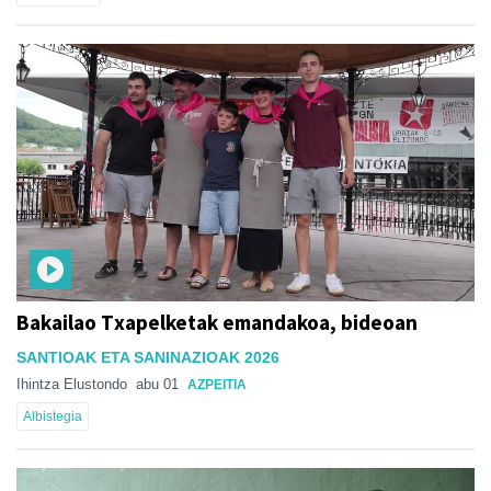
Bakailao Txapelketak emandakoa, bideoan
SANTIOAK ETA SANINAZIOAK 2026
Ihintza Elustondo
abu 01
AZPEITIA
Albistegia