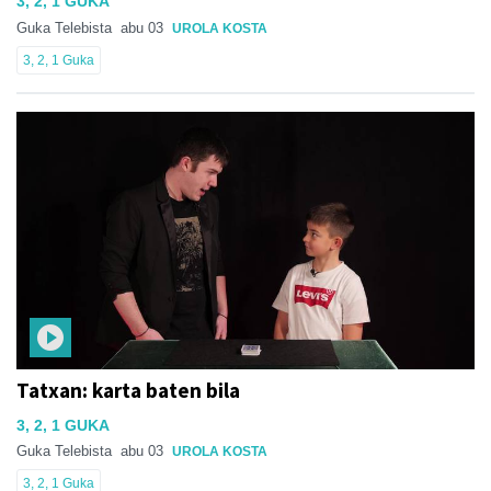
3, 2, 1 GUKA
Guka Telebista
abu 03
UROLA KOSTA
3, 2, 1 Guka
Tatxan: karta baten bila
3, 2, 1 GUKA
Guka Telebista
abu 03
UROLA KOSTA
3, 2, 1 Guka