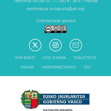
Telefonoa: 943 89 00 17 / 943 81 38 41 | Helbide
elektronikoa: urolakosta@ukt.eus
Codesyntaxek garatua
HONI BURUZ
LEGE OHARRA
PUBLIZITATEA
ARAUAK
HARREMANETARAKO
RSS
Babesleak