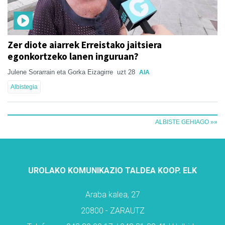
Zer diote aiarrek Erreistako jaitsiera
egonkortzeko lanen inguruan?
Julene Sorarrain eta Gorka Eizagirre
uzt 28
AIA
Albistegia
ALBISTE GEHIAGO »»
UROLAKO KOMUNIKAZIO TALDEA KOOP. ELK
Araba kalea, 27
20800 - ZARAUTZ