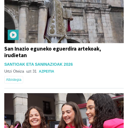
San Inazio eguneko eguerdira artekoak,
irudietan
SANTIOAK ETA SANINAZIOAK 2026
Urtzi Oteiza
uzt 31
AZPEITIA
Albistegia