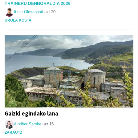
TRAINERU DENBORALDIA 2026
Itziar Olasagasti
uzt 20
UROLA KOSTA
Gaizki egindako lana
Aitziber Sarobe
uzt 16
ZARAUTZ