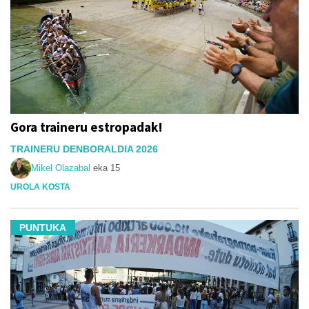
Gora traineru estropadak!
TRAINERU DENBORALDIA 2026
Mikel Olazabal
eka 15
UROLA KOSTA
PUNTUKA