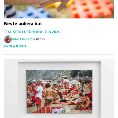
Beste aukera bat
TRAINERU DENBORALDIA 2026
Aitor Manterola
uzt 27
UROLA KOSTA