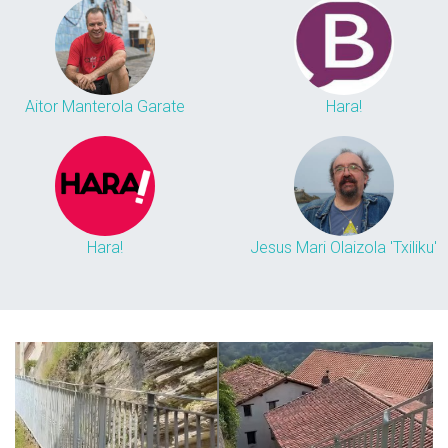
Aitor Manterola Garate
Hara!
Hara!
Jesus Mari Olaizola 'Txiliku'