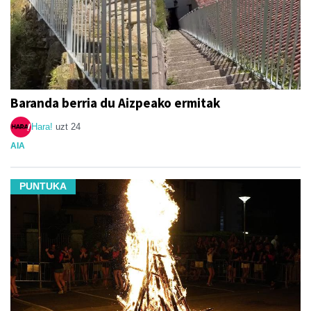
Baranda berria du Aizpeako ermitak
Hara!
uzt 24
AIA
PUNTUKA