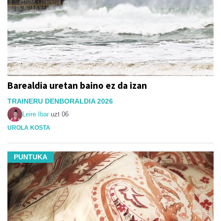
Barealdia uretan baino ez da izan
TRAINERU DENBORALDIA 2026
Leire Ibar
uzt 06
UROLA KOSTA
PUNTUKA