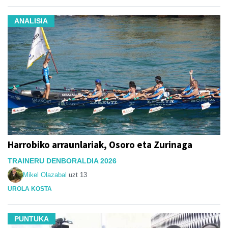
ANALISIA
Harrobiko arraunlariak, Osoro eta Zurinaga
TRAINERU DENBORALDIA 2026
Mikel Olazabal
uzt 13
UROLA KOSTA
PUNTUKA