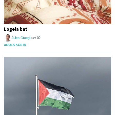
Logela bat
Julen Otaegi
uzt 02
UROLA KOSTA