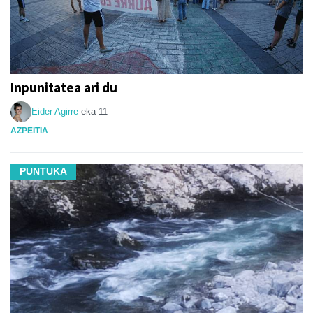
Inpunitatea ari du
Eider Agirre
eka 11
AZPEITIA
PUNTUKA