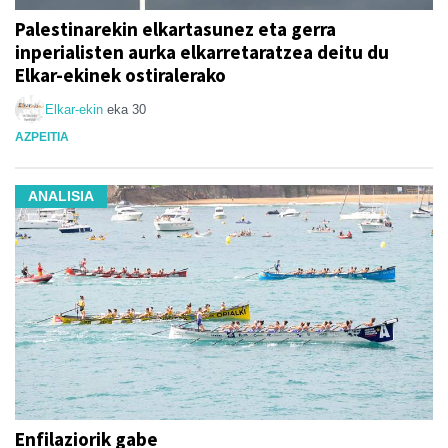
Palestinarekin elkartasunez eta gerra
inperialisten aurka elkarretaratzea deitu du
Elkar-ekinek ostiralerako
Elkar-ekin
eka 30
AZPEITIA
ANALISIA
Enfilaziorik gabe