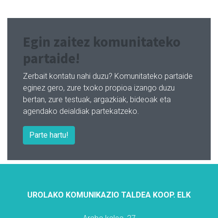
Egin zaitez komunitateko
partaide!
Zerbait kontatu nahi duzu? Komunitateko partaide
eginez gero, zure txoko propioa izango duzu
bertan, zure testuak, argazkiak, bideoak eta
agendako deialdiak partekatzeko.
Parte hartu!
UROLAKO KOMUNIKAZIO TALDEA KOOP. ELK