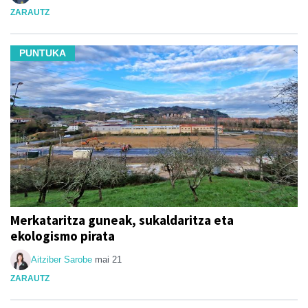
ZARAUTZ
PUNTUKA
Merkataritza guneak, sukaldaritza eta
ekologismo pirata
Aitziber Sarobe
mai 21
ZARAUTZ