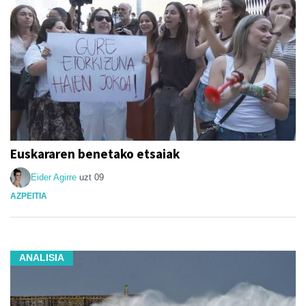
Euskararen benetako etsaiak
Eider Agirre
uzt 09
AZPEITIA
ANALISIA