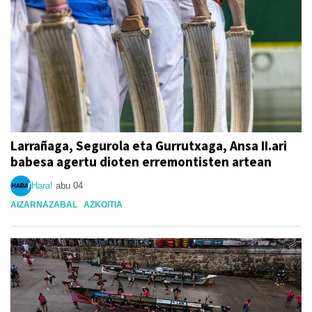
Larrañaga, Segurola eta Gurrutxaga, Ansa II.ari
babesa agertu dioten erremontisten artean
Hara!
abu 04
AIZARNAZABAL
AZKOITIA