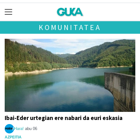
KOMUNITATEA
Ibai-Eder urtegian ere nabari da euri eskasia
Hara!
abu 06
AZPEITIA