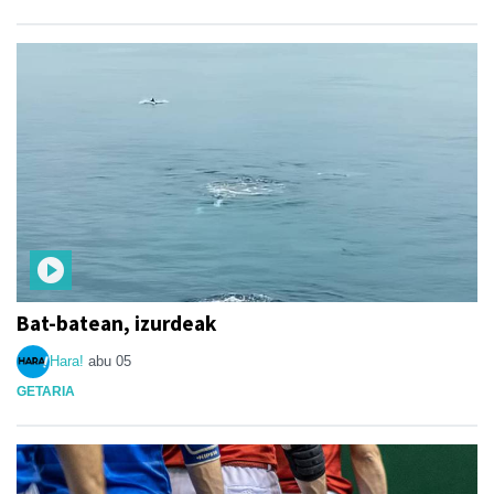
Bat-batean, izurdeak
Hara!
abu 05
GETARIA