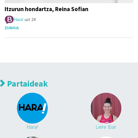
Itzurun hondartza, Reina Sofian
Hara!
uzt 24
ZUMAIA
Partaideak
Hara!
Leire Ibar