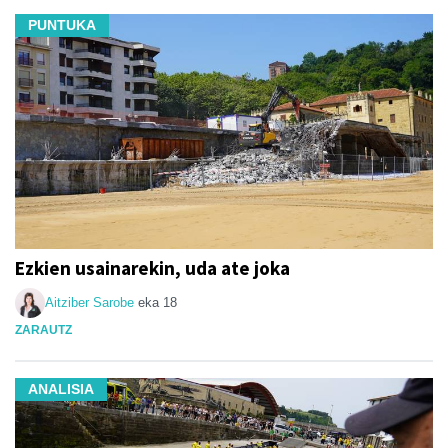
PUNTUKA
Ezkien usainarekin, uda ate joka
Aitziber Sarobe
eka 18
ZARAUTZ
ANALISIA