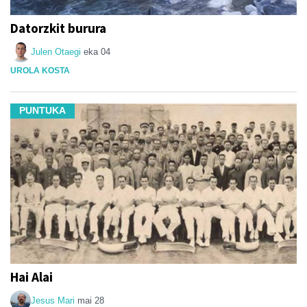
Datorzkit burura
Julen Otaegi
eka 04
UROLA KOSTA
PUNTUKA
Hai Alai
Jesus Mari
mai 28