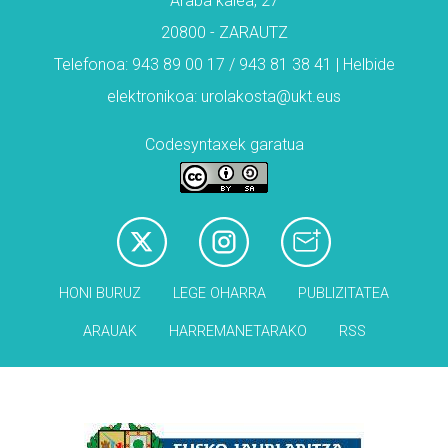
Araba kalea, 27
20800 - ZARAUTZ
Telefonoa: 943 89 00 17 / 943 81 38 41 | Helbide
elektronikoa: urolakosta@ukt.eus
Codesyntaxek garatua
HONI BURUZ
LEGE OHARRA
PUBLIZITATEA
ARAUAK
HARREMANETARAKO
RSS
Babesleak