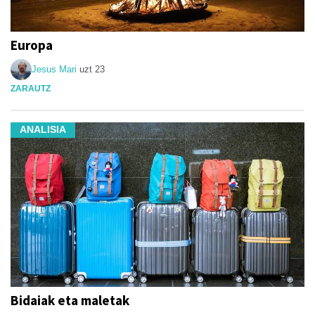
Europa
Jesus Mari
uzt 23
ZARAUTZ
ANALISIA
Bidaiak eta maletak