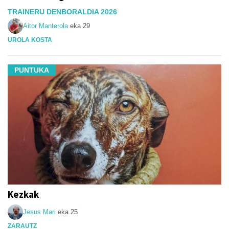
TRAINERU DENBORALDIA 2026
Aitor Manterola
eka 29
UROLA KOSTA
PUNTUKA
Kezkak
Jesus Mari
eka 25
ZARAUTZ