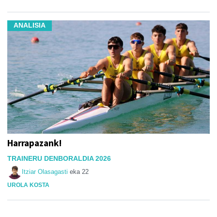
ANALISIA
Harrapazank!
TRAINERU DENBORALDIA 2026
Itziar Olasagasti
eka 22
UROLA KOSTA