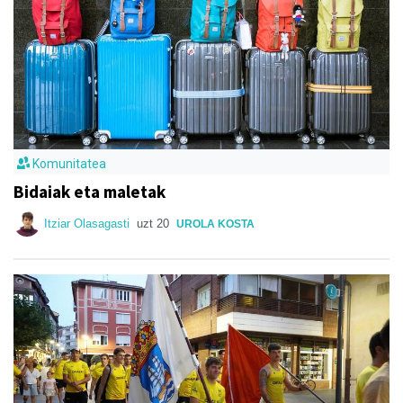
Komunitatea
Bidaiak eta maletak
Itziar Olasagasti
uzt 20
UROLA KOSTA