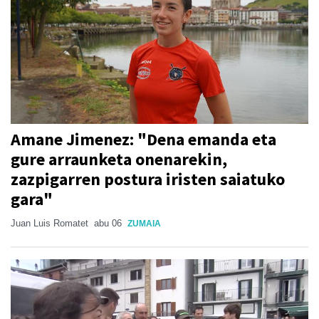
Amane Jimenez: "Dena emanda eta
gure arraunketa onenarekin,
zazpigarren postura iristen saiatuko
gara"
Juan Luis Romatet
abu 06
ZUMAIA