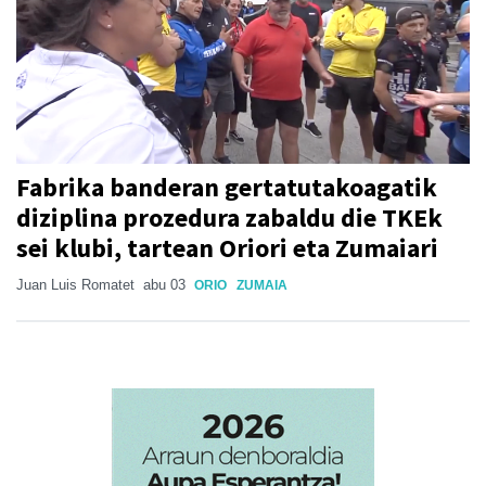
Fabrika banderan gertatutakoagatik
diziplina prozedura zabaldu die TKEk
sei klubi, tartean Oriori eta Zumaiari
Juan Luis Romatet
abu 03
ORIO
ZUMAIA