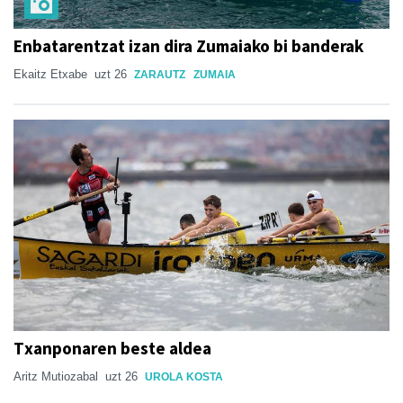
Enbatarentzat izan dira Zumaiako bi banderak
Ekaitz Etxabe
uzt 26
ZARAUTZ
ZUMAIA
Txanponaren beste aldea
Aritz Mutiozabal
uzt 26
UROLA KOSTA