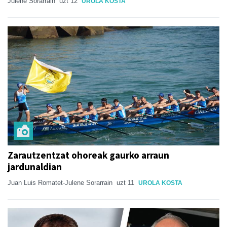
Julene Sorarrain
uzt 12
UROLA KOSTA
Zarautzentzat ohoreak gaurko arraun
jardunaldian
Juan Luis Romatet-Julene Sorarrain
uzt 11
UROLA KOSTA