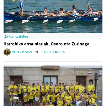
Komunitatea
Harrobiko arraunlariak, Osoro eta Zurinaga
Mikel Olazabal
uzt 13
UROLA KOSTA