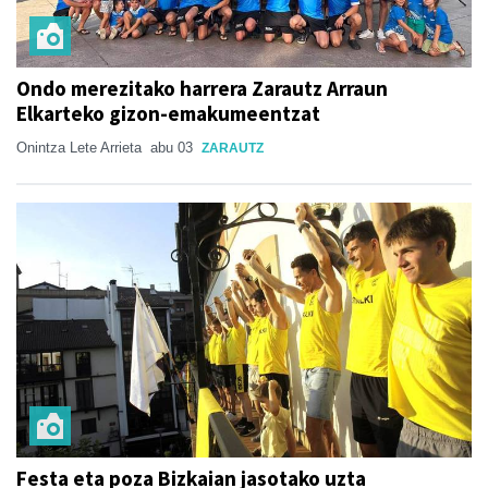
Ondo merezitako harrera Zarautz Arraun
Elkarteko gizon-emakumeentzat
Onintza Lete Arrieta
abu 03
ZARAUTZ
Festa eta poza Bizkaian jasotako uzta