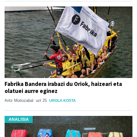
Fabrika Bandera irabazi du Oriok, haizeari eta
olatuei aurre eginez
Aritz Mutiozabal
uzt 25
UROLA KOSTA
ANALISIA