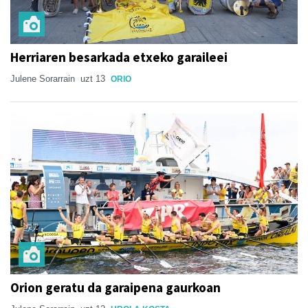
Herriaren besarkada etxeko garaileei
Julene Sorarrain
uzt 13
ORIO
Orion geratu da garaipena gaurkoan