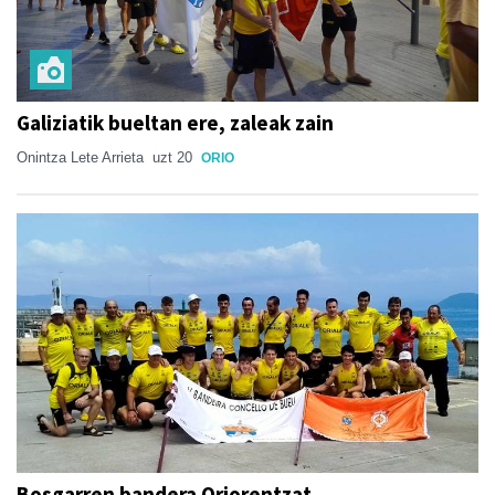
Galiziatik bueltan ere, zaleak zain
Onintza Lete Arrieta
uzt 20
ORIO
Bosgarren bandera Oriorentzat