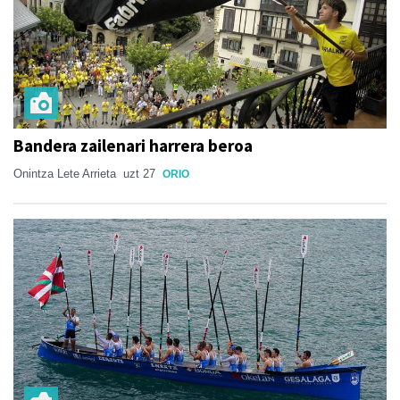
Bandera zailenari harrera beroa
Onintza Lete Arrieta
uzt 27
ORIO