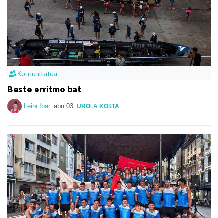
Komunitatea
Beste erritmo bat
Leire Ibar
abu 03
UROLA KOSTA