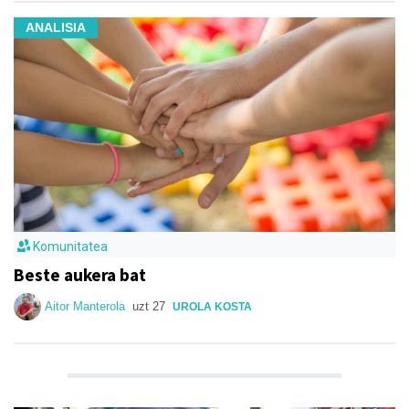
ANALISIA
Komunitatea
Beste aukera bat
Aitor Manterola
uzt 27
UROLA KOSTA