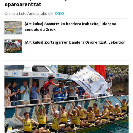
oparoarentzat
Onintza Lete Arrieta
abu 03
ORIO
[Artikulua] Santurtziko bandera irabazita, lidergoa
sendotu du Oriok
[Artikulua] Zortzigarren bandera Oriorentzat, Lekeition