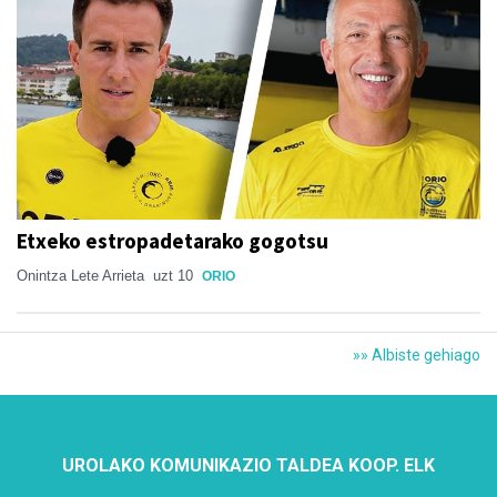
Etxeko estropadetarako gogotsu
Onintza Lete Arrieta
uzt 10
ORIO
»» Albiste gehiago
UROLAKO KOMUNIKAZIO TALDEA KOOP. ELK