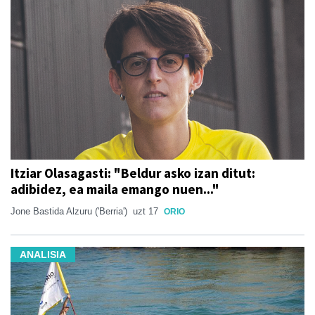
Itziar Olasagasti: "Beldur asko izan ditut:
adibidez, ea maila emango nuen..."
Jone Bastida Alzuru ('Berria')
uzt 17
ORIO
ANALISIA