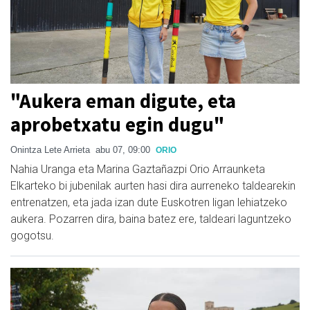
"Aukera eman digute, eta
aprobetxatu egin dugu"
Onintza Lete Arrieta
abu 07, 09:00
ORIO
Nahia Uranga eta Marina Gaztañazpi Orio Arraunketa
Elkarteko bi jubenilak aurten hasi dira aurreneko taldearekin
entrenatzen, eta jada izan dute Euskotren ligan lehiatzeko
aukera. Pozarren dira, baina batez ere, taldeari laguntzeko
gogotsu.