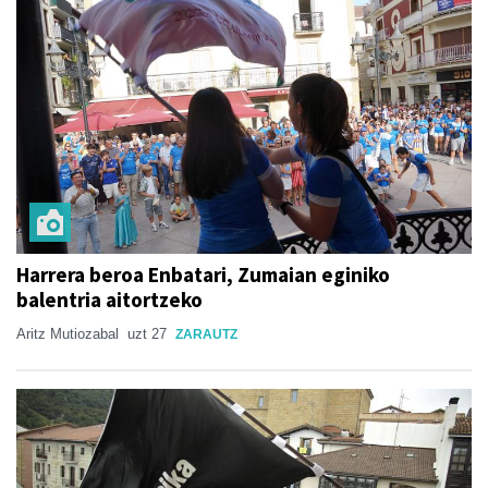
Harrera beroa Enbatari, Zumaian eginiko
balentria aitortzeko
Aritz Mutiozabal
uzt 27
ZARAUTZ