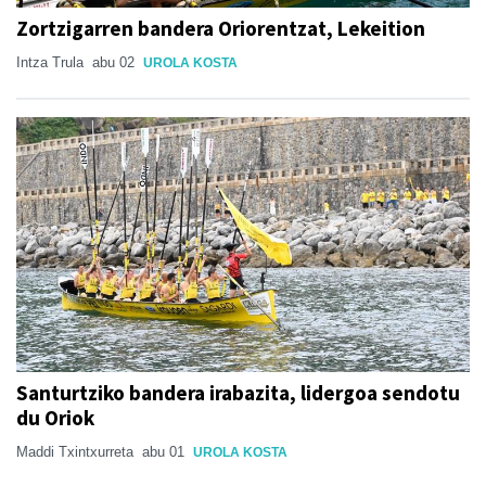
Zortzigarren bandera Oriorentzat, Lekeition
Intza Trula
abu 02
UROLA KOSTA
Santurtziko bandera irabazita, lidergoa sendotu
du Oriok
Maddi Txintxurreta
abu 01
UROLA KOSTA