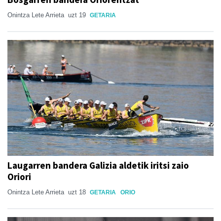
Onintza Lete Arrieta
uzt 19
GETARIA
Laugarren bandera Galizia aldetik iritsi zaio
Oriori
Onintza Lete Arrieta
uzt 18
GETARIA
ORIO