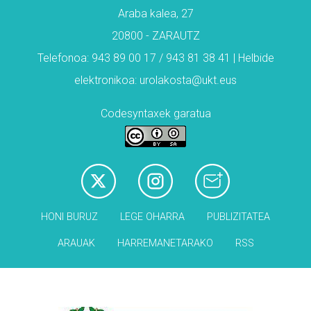
Araba kalea, 27
20800 - ZARAUTZ
Telefonoa: 943 89 00 17 / 943 81 38 41 | Helbide
elektronikoa: urolakosta@ukt.eus
Codesyntaxek garatua
HONI BURUZ
LEGE OHARRA
PUBLIZITATEA
ARAUAK
HARREMANETARAKO
RSS
Babesleak