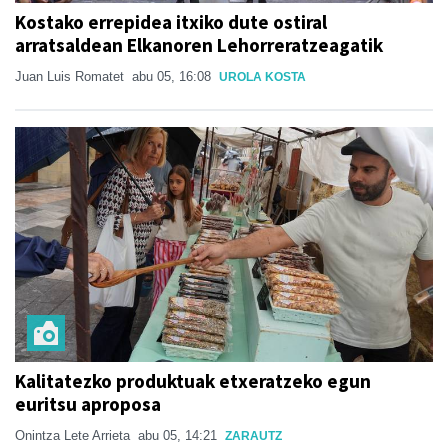
Kostako errepidea itxiko dute ostiral
arratsaldean Elkanoren Lehorreratzeagatik
Juan Luis Romatet
abu 05, 16:08
UROLA KOSTA
Kalitatezko produktuak etxeratzeko egun
euritsu aproposa
Onintza Lete Arrieta
abu 05, 14:21
ZARAUTZ