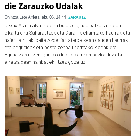
die Zarauzko Udalak
Onintza Lete Arrieta
abu 06, 14:44
ZARAUTZ
Jexux Arana alkateordea buru zela, udalbatzar aretoan
elkartu dira Saharautzek eta Darahlik ekarritako haurrak eta
haien familiak, baita Azpeitian aterpetxean dauden haurrak
eta begiraleak eta beste zenbait herritako kideak ere.
Eguna Zarautzen igaroko dute, elkarrekin bazkalduz eta
arratsaldean hainbat ekintzez gozatuz.