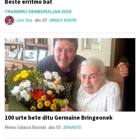
Beste erritmo bat
TRAINERU DENBORALDIA 2026
Leire Ibar
abu 03
UROLA KOSTA
100 urte bete ditu Germaine Bringeonek
Mireia Galarza Bastida
abu 03
ZARAUTZ