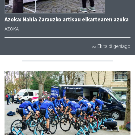
Azoka: Nahia Zarauzko artisau elkartearen azoka
AZOKA
»» Ekitaldi gehiago