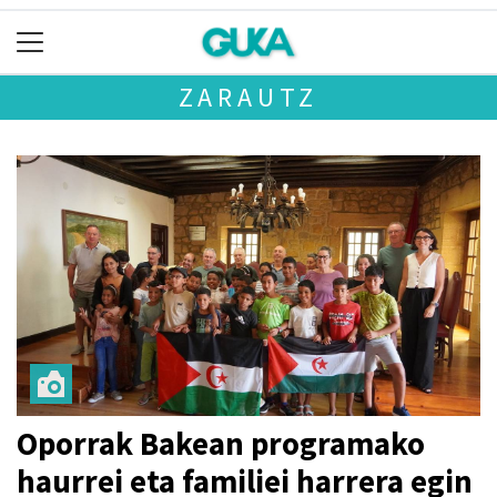
ZARAUTZ
Oporrak Bakean programako
haurrei eta familiei harrera egin