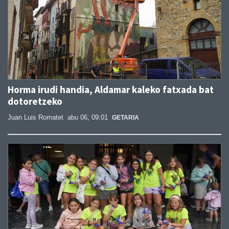
Horma irudi handia, Aldamar kaleko fatxada bat
dotoretzeko
Juan Luis Romatet
abu 06, 09:01
GETARIA