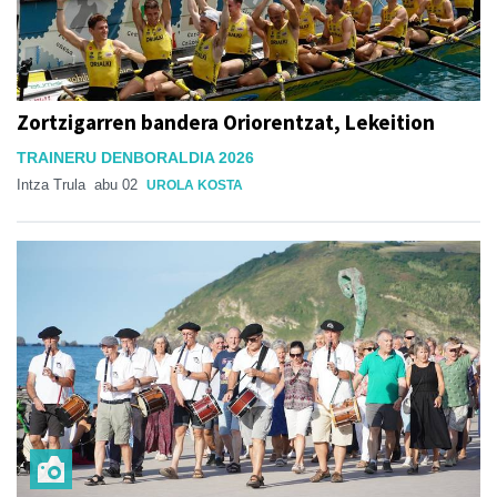
Zortzigarren bandera Oriorentzat, Lekeition
TRAINERU DENBORALDIA 2026
Intza Trula
abu 02
UROLA KOSTA