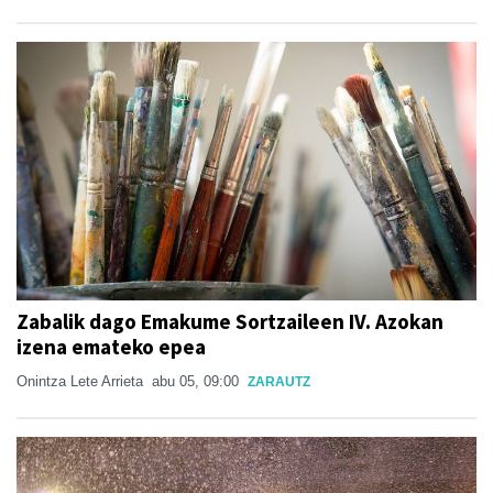
Zabalik dago Emakume Sortzaileen IV. Azokan
izena emateko epea
Onintza Lete Arrieta
abu 05, 09:00
ZARAUTZ