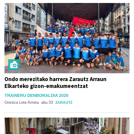
Ondo merezitako harrera Zarautz Arraun
Elkarteko gizon-emakumeentzat
TRAINERU DENBORALDIA 2026
Onintza Lete Arrieta
abu 03
ZARAUTZ