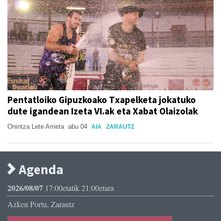
Pentatloiko Gipuzkoako Txapelketa jokatuko
dute igandean Izeta VI.ak eta Xabat Olaizolak
Onintza Lete Arrieta
abu 04
AIA
ZARAUTZ
Agenda
2026/08/07
17:00etatik 21:00etara
Azken Portu, Zarautz