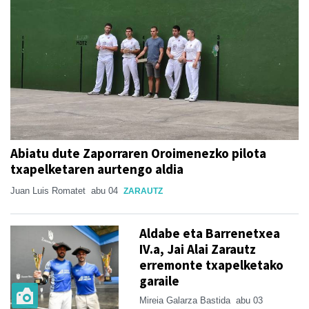
Abiatu dute Zaporraren Oroimenezko pilota
txapelketaren aurtengo aldia
Juan Luis Romatet
abu 04
ZARAUTZ
Aldabe eta Barrenetxea
IV.a, Jai Alai Zarautz
erremonte txapelketako
garaile
Mireia Galarza Bastida
abu 03