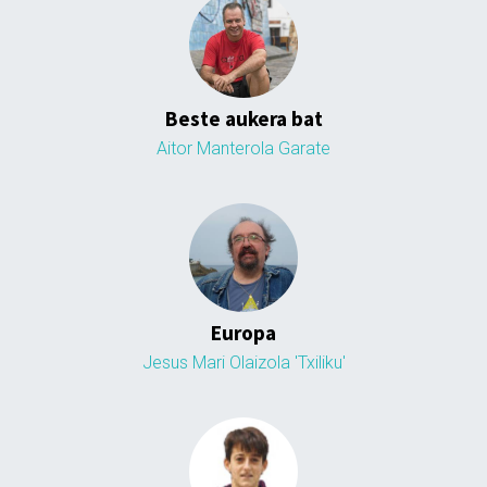
Beste aukera bat
Aitor Manterola Garate
Europa
Jesus Mari Olaizola 'Txiliku'