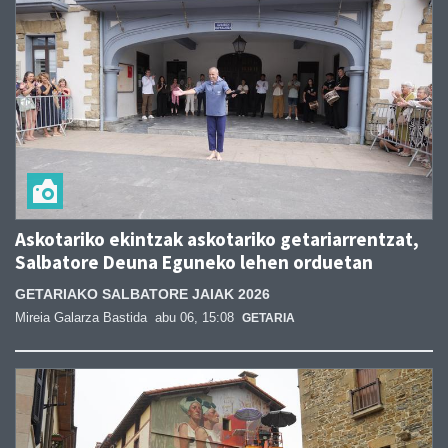
Askotariko ekintzak askotariko getariarrentzat,
Salbatore Deuna Eguneko lehen orduetan
GETARIAKO SALBATORE JAIAK 2026
Mireia Galarza Bastida
abu 06, 15:08
GETARIA