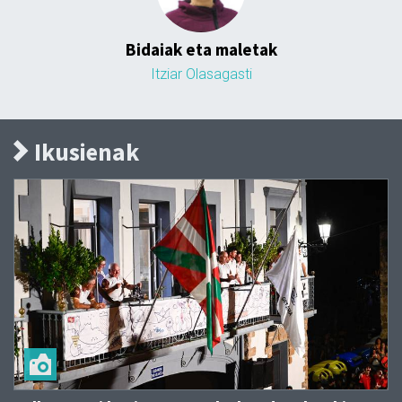
Bidaiak eta maletak
Itziar Olasagasti
Ikusienak