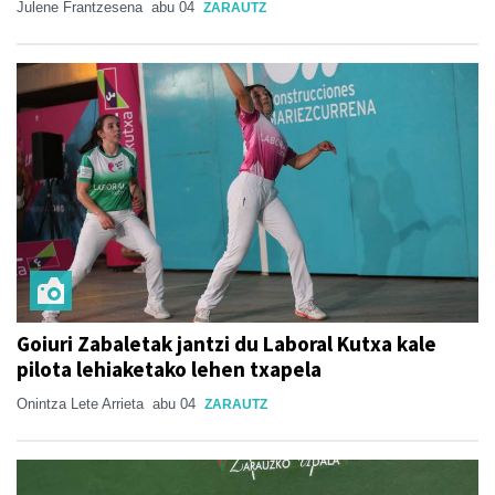
Julene Frantzesena
abu 04
ZARAUTZ
Goiuri Zabaletak jantzi du Laboral Kutxa kale
pilota lehiaketako lehen txapela
Onintza Lete Arrieta
abu 04
ZARAUTZ