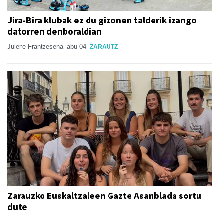
Jira-Bira klubak ez du gizonen talderik izango
datorren denboraldian
Julene Frantzesena
abu 04
ZARAUTZ
Zarauzko Euskaltzaleen Gazte Asanblada sortu
dute