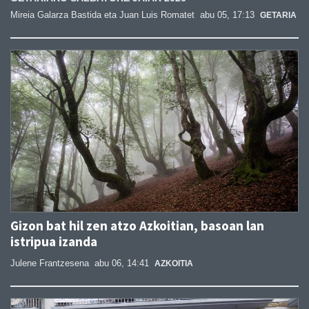
Mireia Galarza Bastida eta Juan Luis Romatet
abu 05, 17:13
GETARIA
Gizon bat hil zen atzo Azkoitian, basoan lan
istripua izanda
Julene Frantzesena
abu 06, 14:41
AZKOITIA