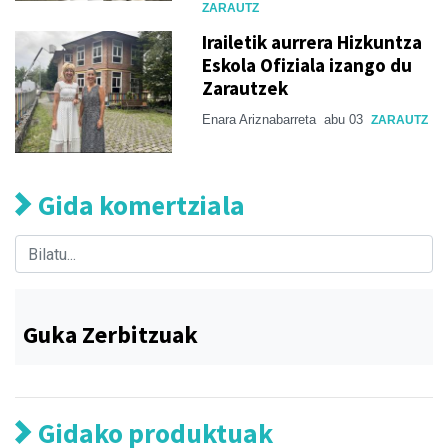
ZARAUTZ
Irailetik aurrera Hizkuntza
Eskola Ofiziala izango du
Zarautzek
Enara Ariznabarreta
abu 03
ZARAUTZ
Gida komertziala
Guka Zerbitzuak
Gidako produktuak