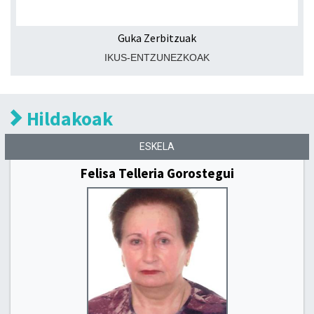
Guka Zerbitzuak
IKUS-ENTZUNEZKOAK
Hildakoak
ESKELA
Felisa Telleria Gorostegui