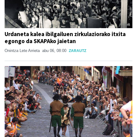
Urdaneta kalea ibilgailuen zirkulaziorako itxita
egongo da SKAPAko jaietan
Onintza Lete Arrieta
abu 06, 08:00
ZARAUTZ