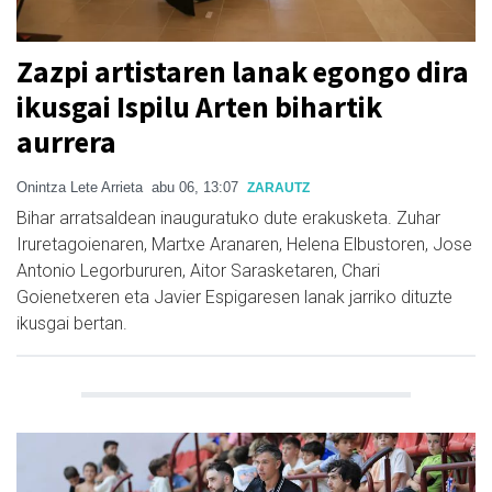
Zazpi artistaren lanak egongo dira
ikusgai Ispilu Arten bihartik
aurrera
Onintza Lete Arrieta
abu 06, 13:07
ZARAUTZ
Bihar arratsaldean inauguratuko dute erakusketa. Zuhar
Iruretagoienaren, Martxe Aranaren, Helena Elbustoren, Jose
Antonio Legorbururen, Aitor Sarasketaren, Chari
Goienetxeren eta Javier Espigaresen lanak jarriko dituzte
ikusgai bertan.