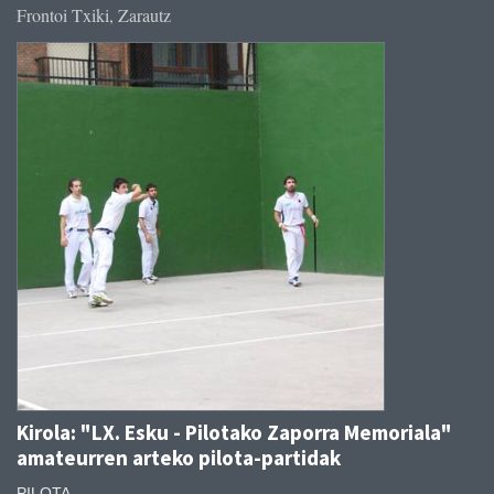
Frontoi Txiki, Zarautz
Kirola: "LX. Esku - Pilotako Zaporra Memoriala"
amateurren arteko pilota-partidak
PILOTA