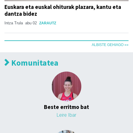
Euskara eta euskal ohiturak plazara, kantu eta
dantza bidez
Intza Trula
abu 02
ZARAUTZ
ALBISTE GEHIAGO »»
Komunitatea
Beste erritmo bat
Leire Ibar