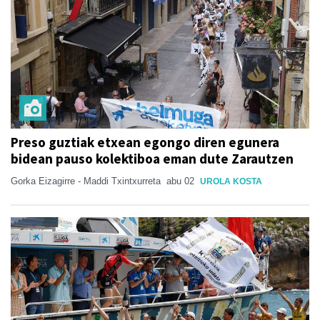
Preso guztiak etxean egongo diren egunera
bidean pauso kolektiboa eman dute Zarautzen
Gorka Eizagirre - Maddi Txintxurreta
abu 02
UROLA KOSTA