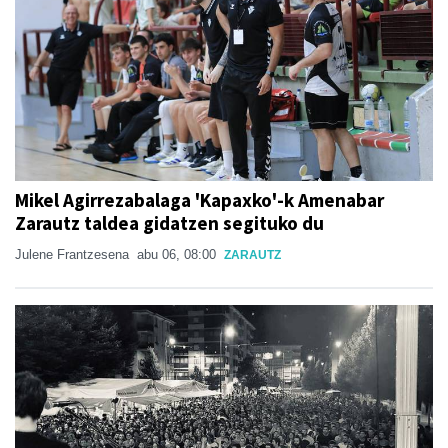
Mikel Agirrezabalaga 'Kapaxko'-k Amenabar
Zarautz taldea gidatzen segituko du
Julene Frantzesena
abu 06, 08:00
ZARAUTZ