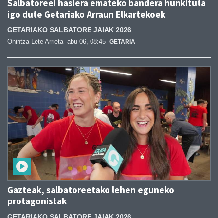
Salbatoreei hasiera emateko bandera hunkituta
igo dute Getariako Arraun Elkartekoek
GETARIAKO SALBATORE JAIAK 2026
Onintza Lete Arrieta
abu 06, 08:45
GETARIA
Gazteak, salbatoreetako lehen eguneko
protagonistak
GETARIAKO SALBATORE JAIAK 2026