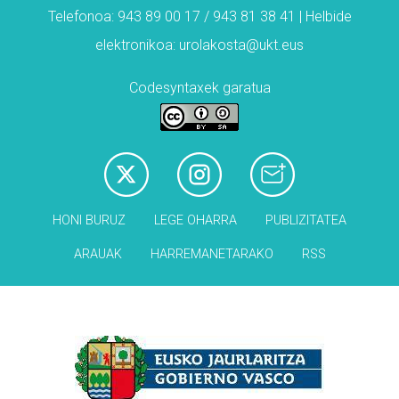
Telefonoa: 943 89 00 17 / 943 81 38 41 | Helbide
elektronikoa: urolakosta@ukt.eus
Codesyntaxek garatua
HONI BURUZ
LEGE OHARRA
PUBLIZITATEA
ARAUAK
HARREMANETARAKO
RSS
Babesleak