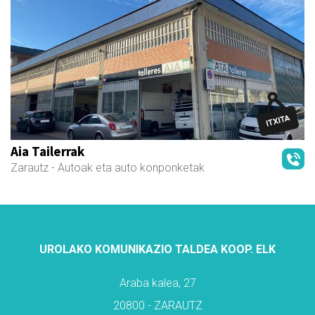
Aia Tailerrak
Zarautz
- Autoak eta auto konponketak
UROLAKO KOMUNIKAZIO TALDEA KOOP. ELK
Araba kalea, 27
20800 - ZARAUTZ