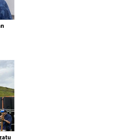
an
zatu