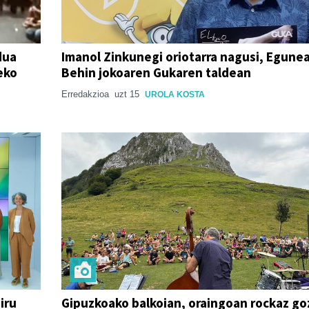
dua
Imanol Zinkunegi oriotarra nagusi, Egune
eko
Behin jokoaren Gukaren taldean
Erredakzioa
uzt 15
UROLA KOSTA
iru
Gipuzkoako balkoian, oraingoan rockaz go