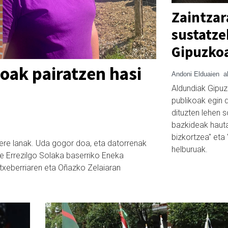
Zaintzar
sustatze
Gipuzko
oak pairatzen hasi
Andoni Elduaien
a
Aldundiak Gipuz
publikoak egin d
dituzten lehen 
bazkideak hauta
bizkortzea" eta
o ere lanak. Uda gogor doa, eta datorrenak
helburuak.
te Errezilgo Solaka baserriko Eneka
txeberriaren eta Oñazko Zelaiaran