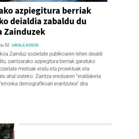
ako azpiegitura berriak
ko deialdia zabaldu du
a Zainduzek
bu 02
UROLA KOSTA
koa Zainduz sozietate publikoaren lehen deialdi
itu, zaintzarako azpiegitura berriak garatuko
sozietate mistoak eratu eta proiektuak eta
tu ahal izateko. Zaintza ereduaren "eraldaketa
 "erronka demografikoari erantzutea" dira