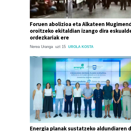
Foruen abolizioa eta Alkateen Mugimen
oroitzeko ekitaldian izango dira eskuald
ordezkariak ere
Nerea Uranga
uzt 15
UROLA KOSTA
Energia planak sustatzeko aldundiaren d