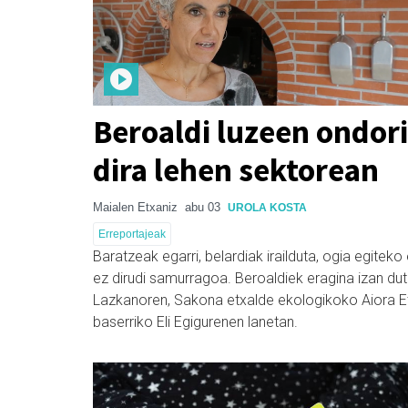
Beroaldi luzeen ondori
dira lehen sektorean
Maialen Etxaniz
abu 03
UROLA KOSTA
Erreportajeak
Baratzeak egarri, belardiak irailduta, ogia egitek
ez dirudi samurragoa. Beroaldiek eragina izan du
Lazkanoren, Sakona etxalde ekologikoko Aiora E
baserriko Eli Egigurenen lanetan.