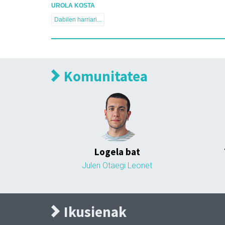
UROLA KOSTA
Dabilen harriari...
Komunitatea
Logela bat
Julen Otaegi Leonet
Ikusienak