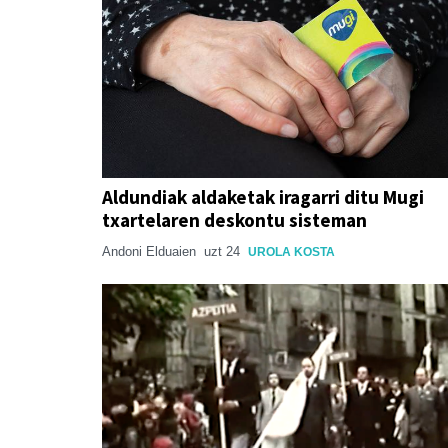
Aldundiak aldaketak iragarri ditu Mugi
txartelaren deskontu sisteman
Andoni Elduaien
uzt 24
UROLA KOSTA