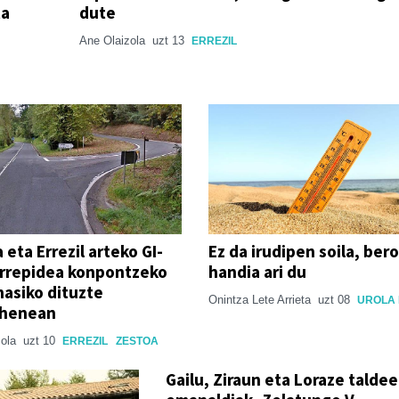
ta
dute
Ane Olaizola
uzt 13
ERREZIL
 eta Errezil arteko GI-
Ez da irudipen soila, bero
errepidea konpontzeko
handia ari du
hasiko dituzte
Onintza Lete Arrieta
uzt 08
UROLA
ehenean
zola
uzt 10
ERREZIL
ZESTOA
Gailu, Ziraun eta Loraze talde