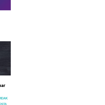
,
har
JEAK
OSTA