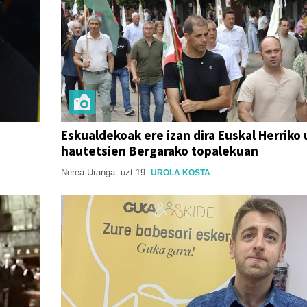
Eskualdekoak ere izan dira Euskal Herriko 
hautetsien Bergarako topalekuan
Nerea Uranga
uzt 19
UROLA KOSTA