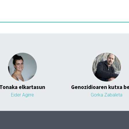
Tonaka elkartasun
Genozidioaren kutxa be
Eider Agirre
Gorka Zabaleta