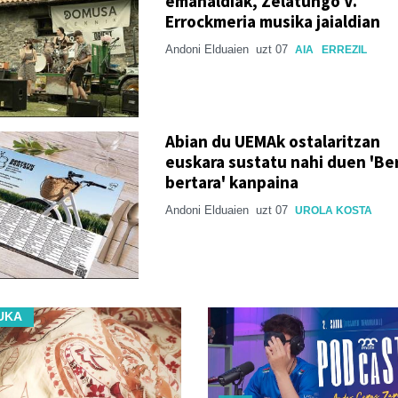
emanaldiak, Zelatungo V.
Errockmeria musika jaialdian
Andoni Elduaien
uzt 07
AIA
ERREZIL
Abian du UEMAk ostalaritzan
euskara sustatu nahi duen 'Ber
bertara' kanpaina
Andoni Elduaien
uzt 07
UROLA KOSTA
UKA