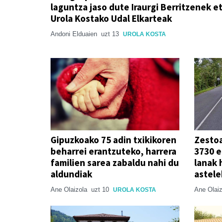
laguntza jaso dute Iraurgi Berritzenek e
Urola Kostako Udal Elkarteak
Andoni Elduaien
uzt 13
UROLA KOSTA
Gipuzkoako 75 adin txikikoren
Zestoa
beharrei erantzuteko, harrera
3730 
familien sarea zabaldu nahi du
lanak 
aldundiak
astel
Ane Olaizola
uzt 10
Ane Olai
UROLA KOSTA