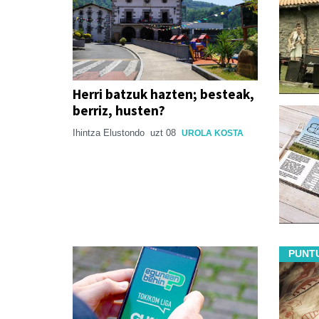
Herri batzuk hazten; besteak,
berriz, husten?
Ihintza Elustondo
uzt 08
UROLA KOSTA
PUNT