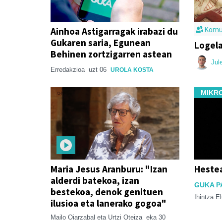
Ainhoa Astigarragak irabazi du
Komu
Gukaren saria, Egunean
Logela
Behinen zortzigarren astean
Jul
Erredakzioa
uzt 06
UROLA KOSTA
MIKR
Maria Jesus Aranburu: "Izan
Hestea
alderdi batekoa, izan
GUKA P
bestekoa, denok genituen
Ihintza E
ilusioa eta lanerako gogoa"
Mailo Oiarzabal eta Urtzi Oteiza
eka 30