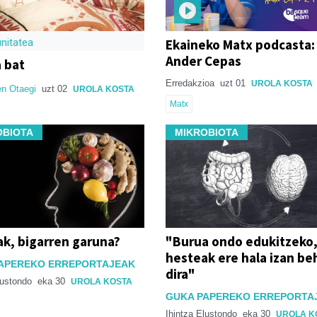
Ekaineko Matx podcasta:
nitatea
Ander Cepas
 bat
Erredakzioa
uzt 01
UROLA KOSTA
en Otaegi
uzt 02
UROLA KOSTA
Matx
OBIOTA
MIKROBIOTA
k, bigarren garuna?
"Burua ondo edukitzeko
hesteak ere hala izan be
APEREKO ERREPORTAJEAK
dira"
lustondo
eka 30
UROLA KOSTA
GUKA PAPEREKO ERREPORTA
Ihintza Elustondo
eka 30
UROLA K