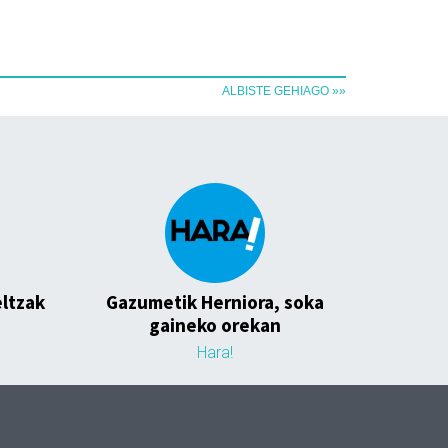
ALBISTE GEHIAGO »»
ltzak
Gazumetik Herniora, soka
gaineko orekan
Hara!