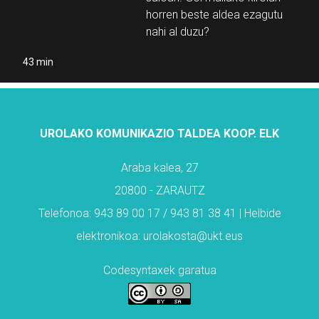
horren beste aldea ezagutu
nahi al duzu?
43 min
UROLAKO KOMUNIKAZIO TALDEA KOOP. ELK
Araba kalea, 27
20800 - ZARAUTZ
Telefonoa: 943 89 00 17 / 943 81 38 41 | Helbide
elektronikoa: urolakosta@ukt.eus
Codesyntaxek garatua