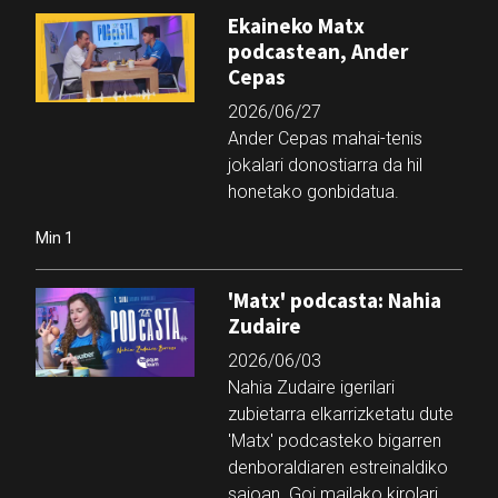
Ekaineko Matx
podcastean, Ander
Cepas
2026/06/27
Ander Cepas mahai-tenis
jokalari donostiarra da hil
honetako gonbidatua.
Min 1
'Matx' podcasta: Nahia
Zudaire
2026/06/03
Nahia Zudaire igerilari
zubietarra elkarrizketatu dute
'Matx' podcasteko bigarren
denboraldiaren estreinaldiko
saioan. Goi mailako kirolari