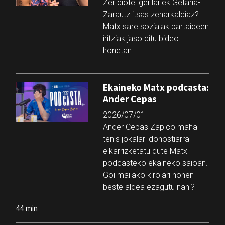
Zer diote igerilariek Getaria-
Zarautz itsas zeharkaldiaz?
Matx sare sozialak partaideen
iritziak jaso ditu bideo
honetan.
Ekaineko Matx podcasta:
Ander Cepas
2026/07/01
Ander Cepas Zapico mahai-
tenis jokalari donostiarra
elkarrizketatu dute Matx
podcasteko ekaineko saioan.
Goi mailako kirolari honen
beste aldea ezagutu nahi?
44 min