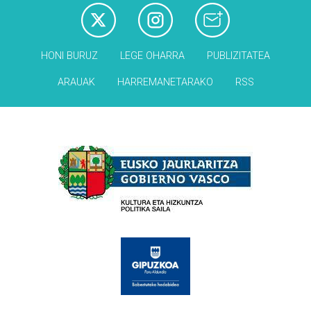
HONI BURUZ
LEGE OHARRA
PUBLIZITATEA
ARAUAK
HARREMANETARAKO
RSS
Babesleak