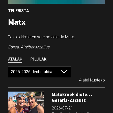
TELEBISTA
Matx
Tokiko kirolaren sare soziala da Matx.
Egilea: Aitziber Arzallus
ATALAK
PILULAK
4 atal ikusteko
MatxEroek diote…
Getaria-Zarautz
2026/07/21