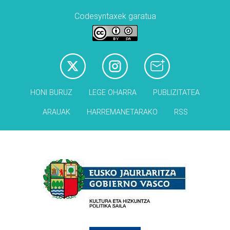
Codesyntaxek garatua
HONI BURUZ
LEGE OHARRA
PUBLIZITATEA
ARAUAK
HARREMANETARAKO
RSS
Babesleak