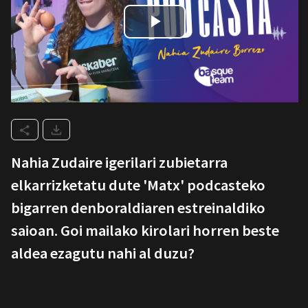
Nahia Zudaire igerilari zubietarra
elkarrizketatu dute 'Matx' podcasteko
bigarren denboraldiaren estreinaldiko
saioan. Goi mailako kirolari horren beste
aldea ezagutu nahi al duzu?