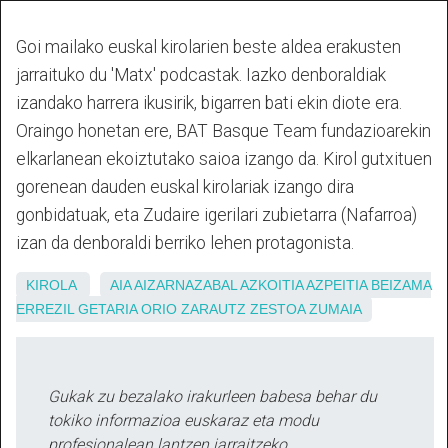
Goi mailako euskal kirolarien beste aldea erakusten
jarraituko du 'Matx' podcastak. Iazko denboraldiak
izandako harrera ikusirik, bigarren bati ekin diote era.
Oraingo honetan ere, BAT Basque Team fundazioarekin
elkarlanean ekoiztutako saioa izango da.
Kirol gutxituen
gorenean dauden euskal kirolariak izango dira
gonbidatuak, eta Zudaire igerilari zubietarra (Nafarroa)
izan da denboraldi berriko lehen protagonista.
KIROLA
AIA
AIZARNAZABAL
AZKOITIA
AZPEITIA
BEIZAMA
ERREZIL
GETARIA
ORIO
ZARAUTZ
ZESTOA
ZUMAIA
Gukak zu bezalako irakurleen babesa behar du
tokiko informazioa euskaraz eta modu
profesionalean lantzen jarraitzeko.