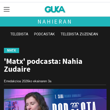
NAHIERAN
TELEBISTA
PODCASTAK
TELEBISTA ZUZENEAN
MATX
'Matx' podcasta: Nahia
Zudaire
Erredakzioa
2026ko ekainaren 3a