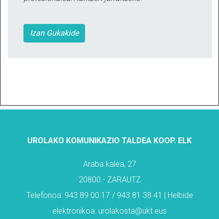
Izan Gukakide
UROLAKO KOMUNIKAZIO TALDEA KOOP. ELK
Araba kalea, 27
20800 - ZARAUTZ
Telefonoa: 943 89 00 17 / 943 81 38 41 | Helbide
elektronikoa: urolakosta@ukt.eus