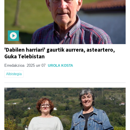
'Dabilen harriari' gaurtik aurrera, asteartero,
Guka Telebistan
Erredakzioa
2025 urr 07
UROLA KOSTA
Albistegia