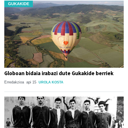
GUKAKIDE
Globoan bidaia irabazi dute Gukakide berriek
Erredakzioa
api 15
UROLA KOSTA