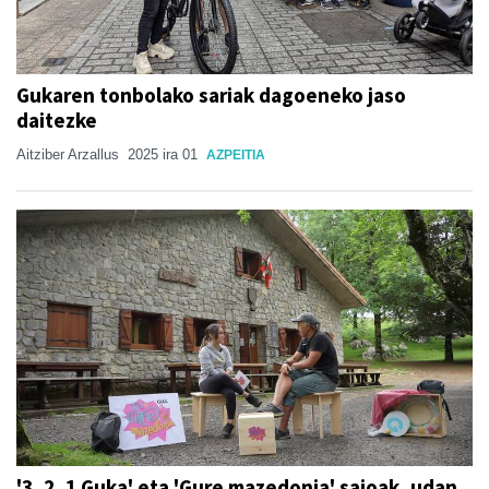
Gukaren tonbolako sariak dagoeneko jaso
daitezke
Aitziber Arzallus
2025 ira 01
AZPEITIA
'3, 2, 1 Guka' eta 'Gure mazedonia' saioak, udan