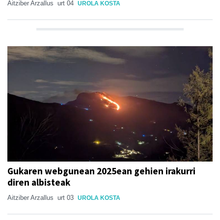
Aitziber Arzallus
urt 04
UROLA KOSTA
Gukaren webgunean 2025ean gehien irakurri
diren albisteak
Aitziber Arzallus
urt 03
UROLA KOSTA