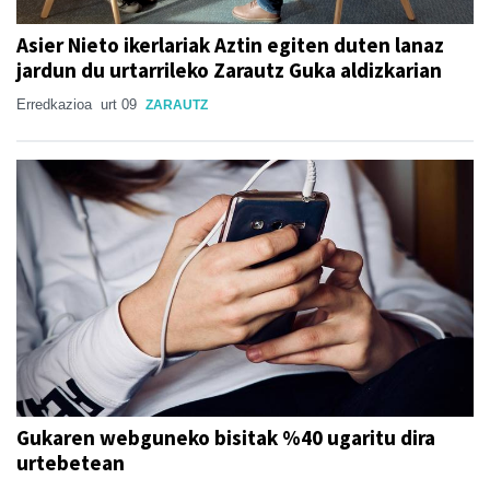
Asier Nieto ikerlariak Aztin egiten duten lanaz
jardun du urtarrileko Zarautz Guka aldizkarian
Erredkazioa
urt 09
ZARAUTZ
Gukaren webguneko bisitak %40 ugaritu dira
urtebetean