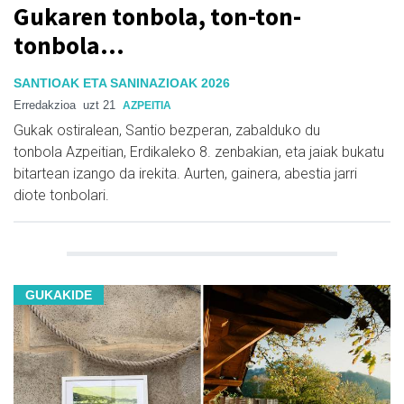
Gukaren tonbola, ton-ton-
tonbola…
SANTIOAK ETA SANINAZIOAK 2026
Erredakzioa
uzt 21
AZPEITIA
Gukak
ostiralean
, Santio bezperan, zabalduko du
tonbola
Azpeitian,
Erdikaleko
8. zenbakian, eta jaiak bukatu
bitartean izango da irekita.
Aurten
, gainera,
abestia jarri
diote tonbolari.
GUKAKIDE