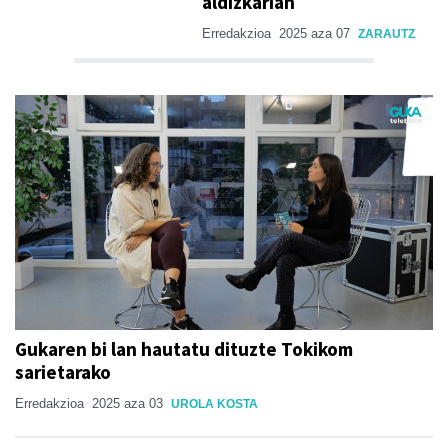
aldizkarian
Erredakzioa
2025 aza 07
ZARAUTZ
Gukaren bi lan hautatu dituzte Tokikom
sarietarako
Erredakzioa
2025 aza 03
UROLA KOSTA