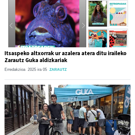
Itsaspeko altxorrak ur azalera atera ditu iraileko
Zarautz Guka aldizkariak
Erredakzioa
2025 ira 05
ZARAUTZ