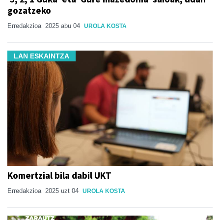
gozatzeko
Erredakzioa
2025 abu 04
UROLA KOSTA
LAN ESKAINTZA
Komertzial bila dabil UKT
Erredakzioa
2025 uzt 04
UROLA KOSTA