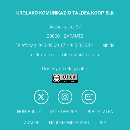
UROLAKO KOMUNIKAZIO TALDEA KOOP. ELK
Araba kalea, 27
20800 - ZARAUTZ
Telefonoa: 943 89 00 17 / 943 81 38 41 | Helbide
elektronikoa: urolakosta@ukt.eus
Codesyntaxek garatua
HONI BURUZ
LEGE OHARRA
PUBLIZITATEA
ARAUAK
HARREMANETARAKO
RSS