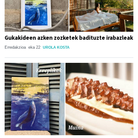
Gukakideen azken zozketek badituzte irabazleak
Erredakzioa
eka 22
UROLA KOSTA