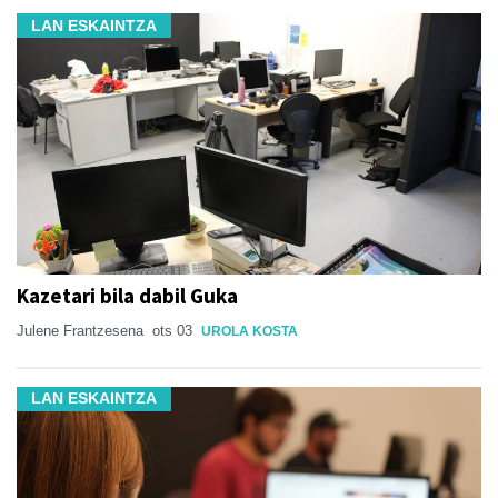
LAN ESKAINTZA
Kazetari bila dabil Guka
Julene Frantzesena
ots 03
UROLA KOSTA
LAN ESKAINTZA