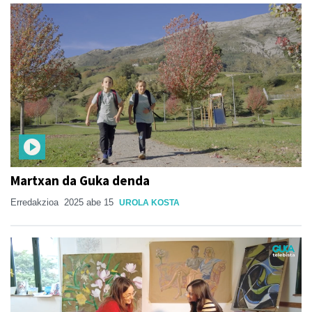
Martxan da Guka denda
Erredakzioa
2025 abe 15
UROLA KOSTA