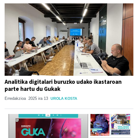
Analitika digitalari buruzko udako ikastaroan
parte hartu du Gukak
Erredakzioa
2025 ira 13
UROLA KOSTA