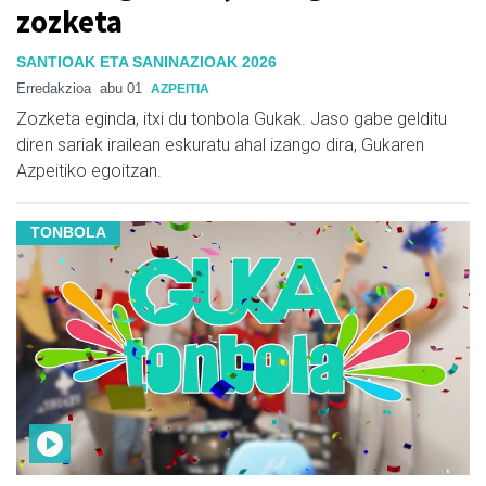
zozketa
SANTIOAK ETA SANINAZIOAK 2026
Erredakzioa
abu 01
AZPEITIA
Zozketa eginda, itxi du tonbola Gukak. Jaso gabe gelditu
diren sariak irailean eskuratu ahal izango dira, Gukaren
Azpeitiko egoitzan.
TONBOLA