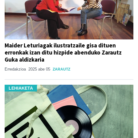
Maider Leturiagak ilustratzaile gisa dituen
erronkak izan ditu hizpide abenduko Zarautz
Guka aldizkaria
Erredakzioa
2025 abe 05
ZARAUTZ
LEHIAKETA