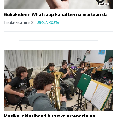
Gukakideen Whatsapp kanal berria martxan da
Erredakzioa
mar 06
UROLA KOSTA
Musika inklusiboari buruzko erreportajea,