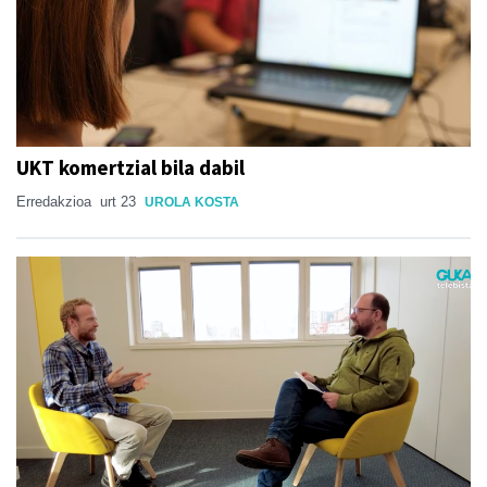
UKT komertzial bila dabil
Erredakzioa
urt 23
UROLA KOSTA