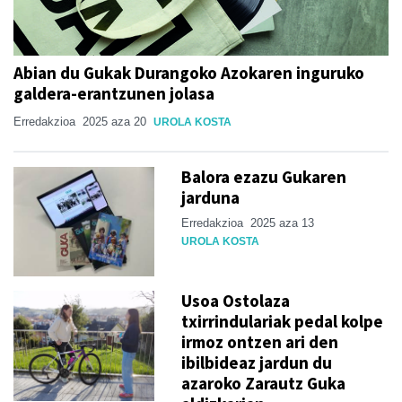
Abian du Gukak Durangoko Azokaren inguruko
galdera-erantzunen jolasa
Erredakzioa
2025 aza 20
UROLA KOSTA
Balora ezazu Gukaren
jarduna
Erredakzioa
2025 aza 13
UROLA KOSTA
Usoa Ostolaza
txirrindulariak pedal kolpe
irmoz ontzen ari den
ibilbideaz jardun du
azaroko Zarautz Guka