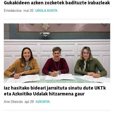
Gukakideen azken zozketek badituzte irabazleak
Erredakzioa
mai 20
UROLA KOSTA
Iaz hasitako bideari jarraituta sinatu dute UKTk
eta Azkoitiko Udalak hitzarmena gaur
Ane Olaizola
api 29
AZKOITIA