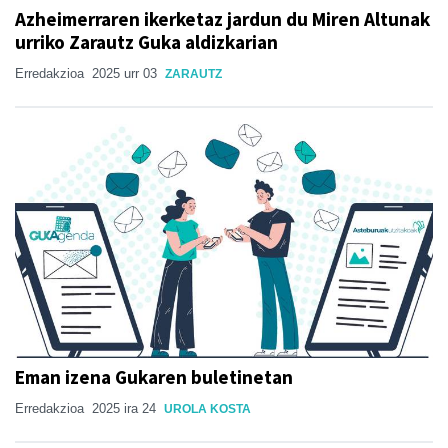
Azheimerraren ikerketaz jardun du Miren Altunak
urriko Zarautz Guka aldizkarian
Erredakzioa
2025 urr 03
ZARAUTZ
Eman izena Gukaren buletinetan
Erredakzioa
2025 ira 24
UROLA KOSTA