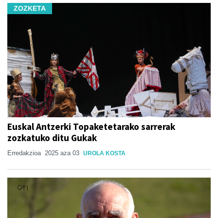
ZOZKETA
Euskal Antzerki Topaketetarako sarrerak
zozkatuko ditu Gukak
Erredakzioa
2025 aza 03
UROLA KOSTA