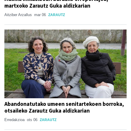
martxoko Zarautz Guka aldizkarian
Aitziber Arzallus
mar 06
ZARAUTZ
Abandonatutako umeen senitartekoen borroka,
otsaileko Zarautz Guka aldizkarian
Erredakzioa
ots 06
ZARAUTZ