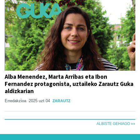
Alba Menendez, Marta Arribas eta Ibon
Fernandez protagonista, uztaileko Zarautz Guka
aldizkarian
Erredakzioa
2025 uzt 04
ZARAUTZ
ALBISTE GEHIAGO »»