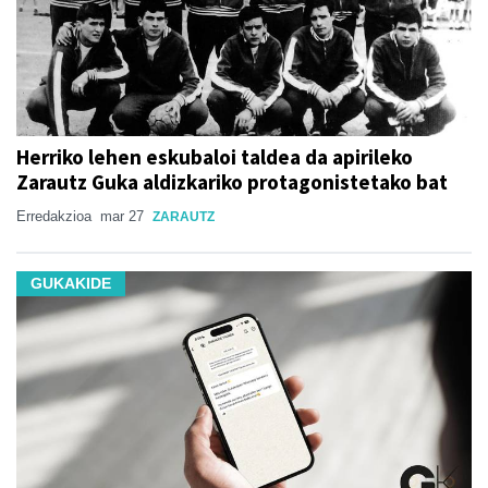
Herriko lehen eskubaloi taldea da apirileko
Zarautz Guka aldizkariko protagonistetako bat
Erredakzioa
mar 27
ZARAUTZ
GUKAKIDE