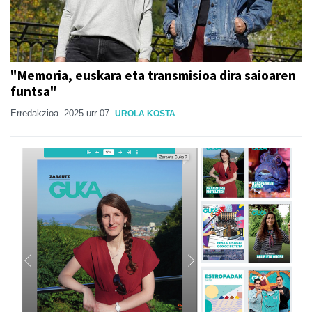
"Memoria, euskara eta transmisioa dira saioaren
funtsa"
Erredakzioa
2025 urr 07
UROLA KOSTA