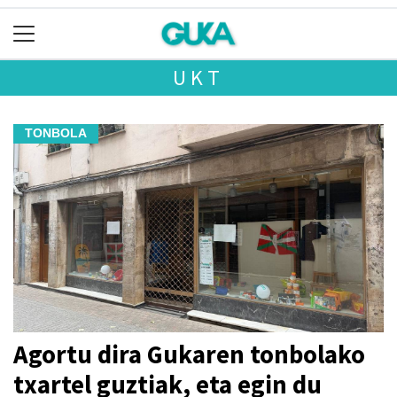
UKT
TONBOLA
Agortu dira Gukaren tonbolako
txartel guztiak, eta egin du