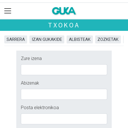
TXOKOA
SARRERA
IZAN GUKAKIDE
ALBISTEAK
ZOZKETAK
Zure izena
Abizenak
Posta elektronikoa