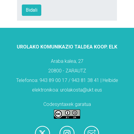
UROLAKO KOMUNIKAZIO TALDEA KOOP. ELK
Araba kalea, 27
20800 - ZARAUTZ
Telefonoa: 943 89 00 17 / 943 81 38 41 | Helbide
elektronikoa: urolakosta@ukt.eus
Codesyntaxek garatua