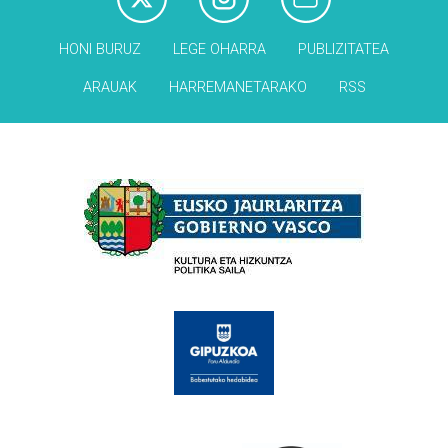
HONI BURUZ
LEGE OHARRA
PUBLIZITATEA
ARAUAK
HARREMANETARAKO
RSS
Babesleak