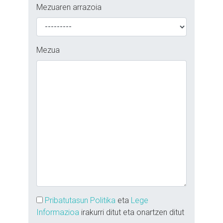
Mezuaren arrazoia
Mezua
Pribatutasun Politika
eta
Lege
Informazioa
irakurri ditut eta onartzen ditut