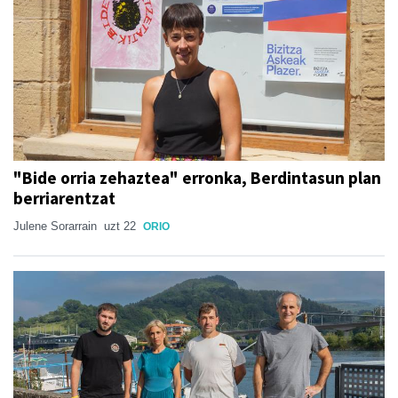
"Bide orria zehaztea" erronka, Berdintasun plan
berriarentzat
Julene Sorarrain
uzt 22
ORIO