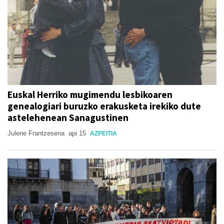
Euskal Herriko mugimendu lesbikoaren
genealogiari buruzko erakusketa irekiko dute
astelehenean Sanagustinen
Julene Frantzesena
api 15
AZPEITIA