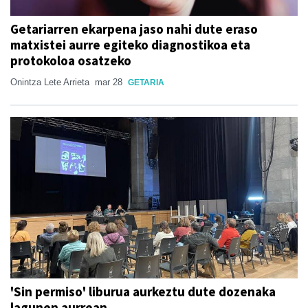
Getariarren ekarpena jaso nahi dute eraso
matxistei aurre egiteko diagnostikoa eta
protokoloa osatzeko
Onintza Lete Arrieta
mar 28
GETARIA
'Sin permiso' liburua aurkeztu dute dozenaka
lagunen aurrean