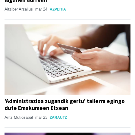
Aitziber Arzallus
mar 24
AZPEITIA
'Administrazioa zugandik gertu' tailerra egingo
dute Emakumeen Etxean
Aritz Mutiozabal
mar 23
ZARAUTZ