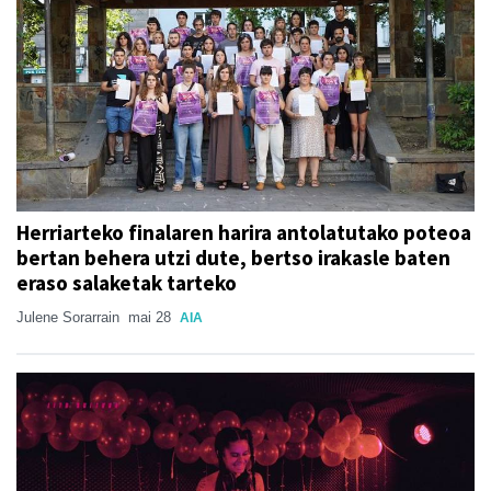
Herriarteko finalaren harira antolatutako poteoa
bertan behera utzi dute, bertso irakasle baten
eraso salaketak tarteko
Julene Sorarrain
mai 28
AIA