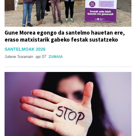
Gune Morea egongo da santelmo hauetan ere,
eraso matxistarik gabeko festak sustatzeko
SANTELMOAK 2026
Julene Sorarrain
api 07
ZUMAIA