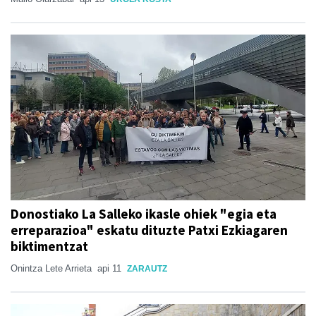
Donostiako La Salleko ikasle ohiek "egia eta
erreparazioa" eskatu dituzte Patxi Ezkiagaren
biktimentzat
Onintza Lete Arrieta
api 11
ZARAUTZ