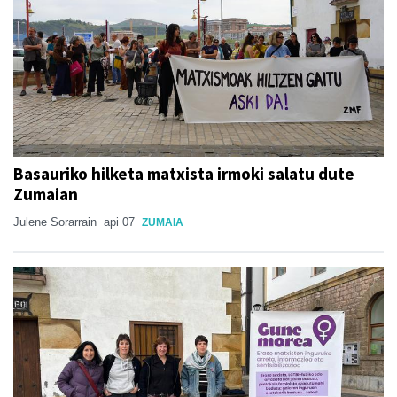
Basauriko hilketa matxista irmoki salatu dute
Zumaian
Julene Sorarrain
api 07
ZUMAIA