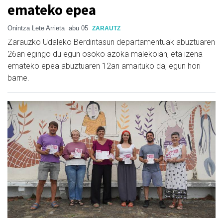
emateko epea
Onintza Lete Arrieta
abu 05
ZARAUTZ
Zarauzko Udaleko Berdintasun departamentuak abuztuaren
26an egingo du egun osoko azoka malekoian, eta izena
emateko epea abuztuaren 12an amaituko da, egun hori
barne.