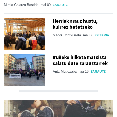
Mireia Galarza Bastida
mai 09
ZARAUTZ
Herriak arauz hustu,
kuirrez betetzeko
Maddi Txintxurreta
mai 08
GETARIA
Iruñeko hilketa matxista
salatu dute zarauztarrek
Aritz Mutiozabal
api 16
ZARAUTZ