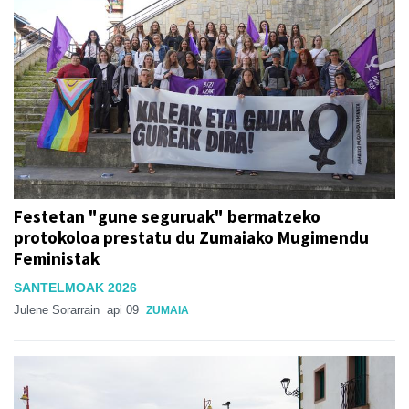
Festetan "gune seguruak" bermatzeko
protokoloa prestatu du Zumaiako Mugimendu
Feministak
SANTELMOAK 2026
Julene Sorarrain
api 09
ZUMAIA