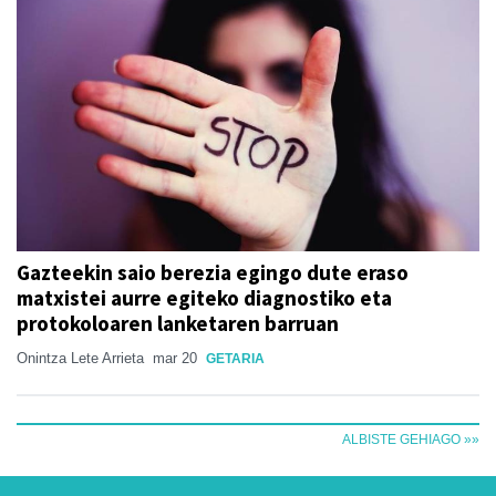
Gazteekin saio berezia egingo dute eraso
matxistei aurre egiteko diagnostiko eta
protokoloaren lanketaren barruan
Onintza Lete Arrieta
mar 20
GETARIA
ALBISTE GEHIAGO »»