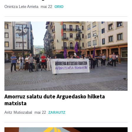
Onintza Lete Arrieta
mai 22
ORIO
Amorruz salatu dute Arguedasko hilketa
matxista
Aritz Mutiozabal
mai 22
ZARAUTZ