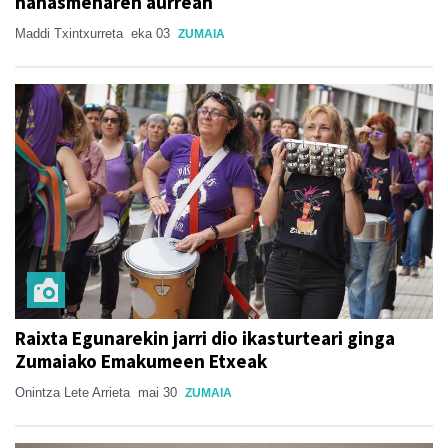
nahasmenaren aurrean
Maddi Txintxurreta
eka 03
ZUMAIA
Raixta Egunarekin jarri dio ikasturteari ginga
Zumaiako Emakumeen Etxeak
Onintza Lete Arrieta
mai 30
ZUMAIA