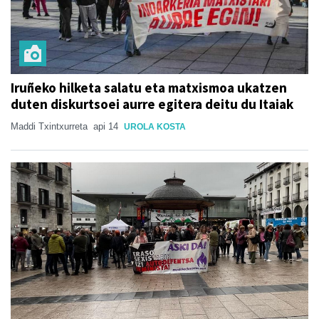
Iruñeko hilketa salatu eta matxismoa ukatzen
duten diskurtsoei aurre egitera deitu du Itaiak
Maddi Txintxurreta
api 14
UROLA KOSTA