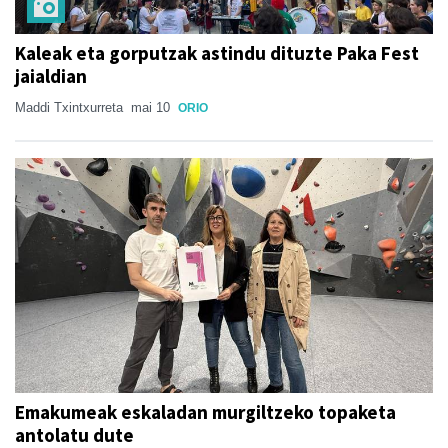
Kaleak eta gorputzak astindu dituzte Paka Fest
jaialdian
Maddi Txintxurreta
mai 10
ORIO
Emakumeak eskaladan murgiltzeko topaketa
antolatu dute