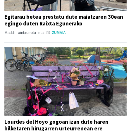
Egitarau betea prestatu dute maiatzaren 30ean
egingo duten Raixta Egunerako
Maddi Txintxurreta
mai 23
ZUMAIA
Lourdes del Hoyo gogoan izan dute haren
hilketaren hirugarren urteurrenean ere