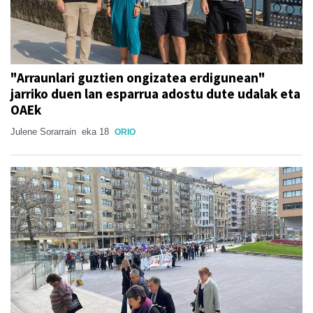
"Arraunlari guztien ongizatea erdigunean"
jarriko duen lan esparrua adostu dute udalak eta
OAEk
Julene Sorarrain
eka 18
ORIO