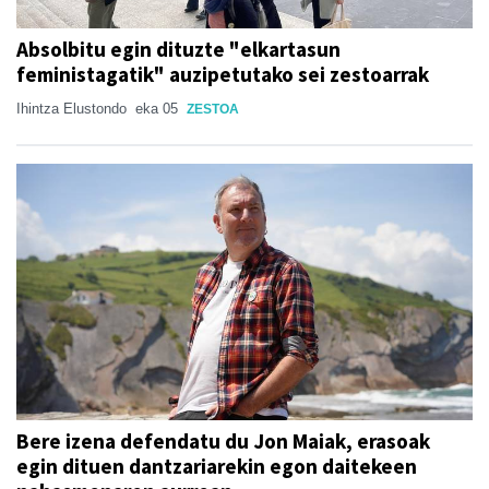
Absolbitu egin dituzte "elkartasun
feministagatik" auzipetutako sei zestoarrak
Ihintza Elustondo
eka 05
ZESTOA
Bere izena defendatu du Jon Maiak, erasoak
egin dituen dantzariarekin egon daitekeen