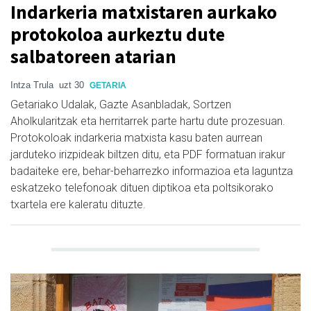
Indarkeria matxistaren aurkako
protokoloa aurkeztu dute
salbatoreen atarian
Intza Trula
uzt 30
GETARIA
Getariako Udalak, Gazte Asanbladak, Sortzen
Aholkularitzak eta herritarrek parte hartu dute prozesuan.
Protokoloak indarkeria matxista kasu baten aurrean
jarduteko irizpideak biltzen ditu, eta PDF formatuan irakur
badaiteke ere, behar-beharrezko informazioa eta laguntza
eskatzeko telefonoak dituen diptikoa eta poltsikorako
txartela ere kaleratu dituzte.