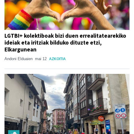
LGTBI+ kolektiboak bizi duen errealitatearekiko
ideiak eta iritziak bilduko dituzte etzi,
Elkargunean
Andoni Elduaien
mai 12
AZKOITIA