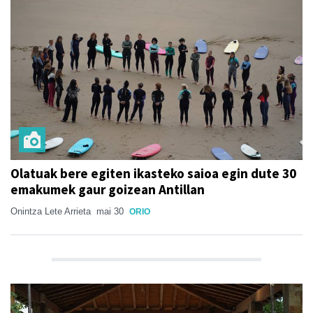
Olatuak bere egiten ikasteko saioa egin dute 30
emakumek gaur goizean Antillan
Onintza Lete Arrieta
mai 30
ORIO