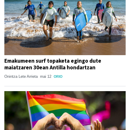
Emakumeen surf topaketa egingo dute
maiatzaren 30ean Antilla hondartzan
Onintza Lete Arrieta
mai 12
ORIO