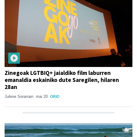
Zinegoak LGTBIQ+ jaialdiko film laburren
emanaldia eskainiko dute Saregilen, hilaren
28an
Julene Sorarrain
mai 20
ORIO