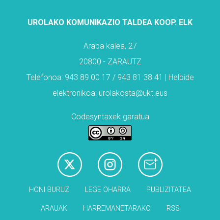
UROLAKO KOMUNIKAZIO TALDEA KOOP. ELK
Araba kalea, 27
20800 - ZARAUTZ
Telefonoa: 943 89 00 17 / 943 81 38 41 | Helbide
elektronikoa: urolakosta@ukt.eus
Codesyntaxek garatua
HONI BURUZ
LEGE OHARRA
PUBLIZITATEA
ARAUAK
HARREMANETARAKO
RSS