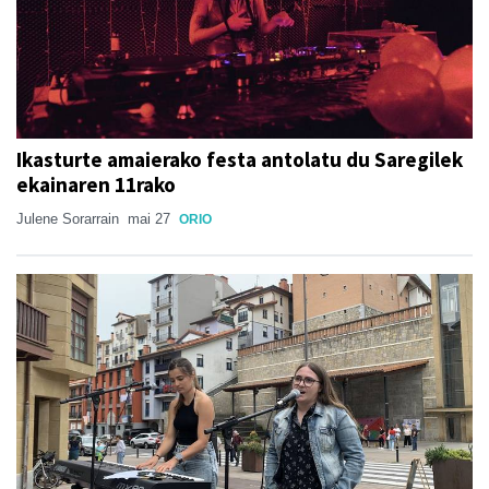
Ikasturte amaierako festa antolatu du Saregilek
ekainaren 11rako
Julene Sorarrain
mai 27
ORIO