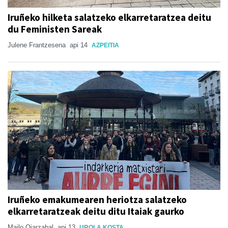
Iruñeko hilketa salatzeko elkarretaratzea deitu
du Feministen Sareak
Julene Frantzesena
api 14
AZPEITIA
Iruñeko emakumearen heriotza salatzeko
elkarretaratzeak deitu ditu Itaiak gaurko
Mailo Oiarzabal
api 13
UROLA KOSTA