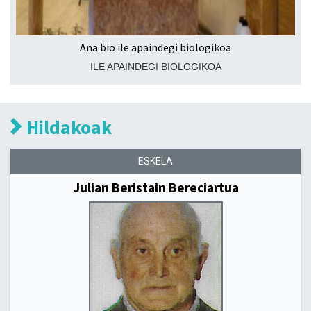
Ana.bio ile apaindegi biologikoa
ILE APAINDEGI BIOLOGIKOA
Hildakoak
ESKELA
Julian Beristain Bereciartua