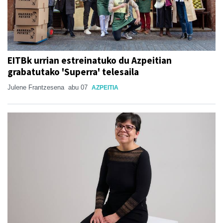
EITBk urrian estreinatuko du Azpeitian
grabatutako 'Superra' telesaila
Julene Frantzesena
abu 07
AZPEITIA