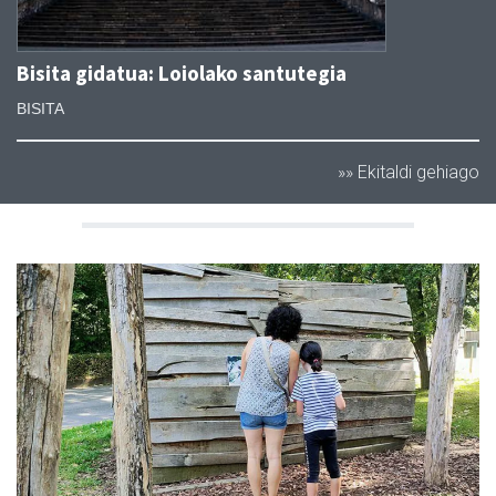
Bisita gidatua: Loiolako santutegia
BISITA
»» Ekitaldi gehiago