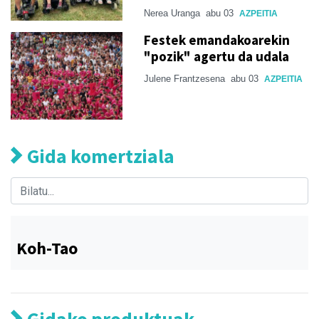
Nerea Uranga
abu 03
AZPEITIA
Festek emandakoarekin
"pozik" agertu da udala
Julene Frantzesena
abu 03
AZPEITIA
Gida komertziala
Koh-Tao
Gidako produktuak