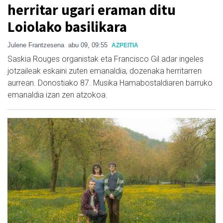
herritar ugari eraman ditu
Loiolako basilikara
Julene Frantzesena
abu 09, 09:55
AZPEITIA
Saskia Rouges organistak eta Francisco Gil adar ingeles
jotzaileak eskaini zuten emanaldia, dozenaka herritarren
aurrean. Donostiako 87. Musika Hamabostaldiaren barruko
emanaldia izan zen atzokoa.