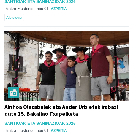
SANTIOAK ETA SANINAZIOAK 2026
Ihintza Elustondo
abu 01
AZPEITIA
Albistegia
Ainhoa Olazabalek eta Ander Urbietak irabazi
dute 15. Bakailao Txapelketa
SANTIOAK ETA SANINAZIOAK 2026
Ihintza Elustondo
abu 01
AZPEITIA