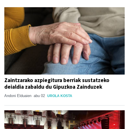
Zaintzarako azpiegitura berriak sustatzeko
deialdia zabaldu du Gipuzkoa Zainduzek
Andoni Elduaien
abu 02
UROLA KOSTA