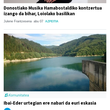
Donostiako Musika Hamabostaldiko kontzertua
izango da bihar, Loiolako basilikan
Julene Frantzesena
abu 07
AZPEITIA
Komunitatea
Ibai-Eder urtegian ere nabari da euri eskasia