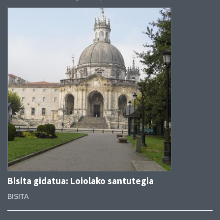
Bisita gidatua: Loiolako santutegia
BISITA