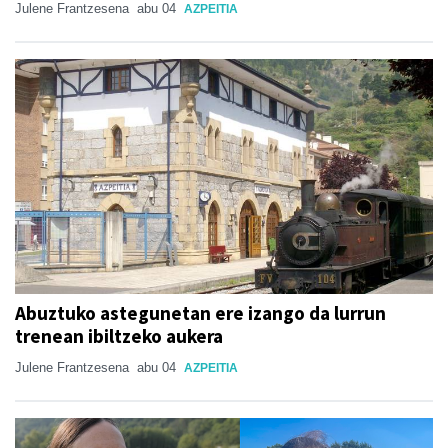
Julene Frantzesena
abu 04
AZPEITIA
Abuztuko astegunetan ere izango da lurrun
trenean ibiltzeko aukera
Julene Frantzesena
abu 04
AZPEITIA