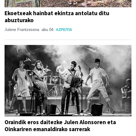
Ekoetxeak hainbat ekintza antolatu ditu
abuzturako
Julene Frantzesena
abu 04
AZPEITIA
Oraindik eros daitezke Julen Alonsoren eta
Oinkariren emanaldirako sarrerak