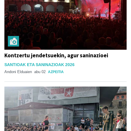
Kontzertu jendetsuekin, agur saninazioei
SANTIOAK ETA SANINAZIOAK 2026
Andoni Elduaien
abu 02
AZPEITIA