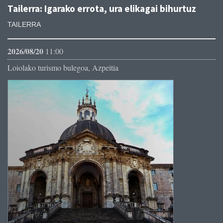
Tailerra: Igarako errota, ura elikagai bihurtuz
TAILERRA
2026/08/20
11:00
Loiolako turismo bulegoa, Azpeitia