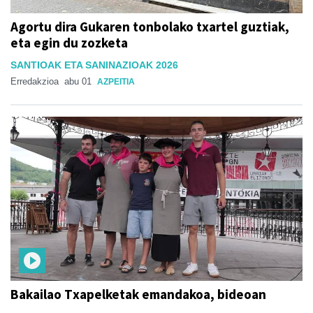
Agortu dira Gukaren tonbolako txartel guztiak,
eta egin du zozketa
SANTIOAK ETA SANINAZIOAK 2026
Erredakzioa
abu 01
AZPEITIA
Bakailao Txapelketak emandakoa, bideoan