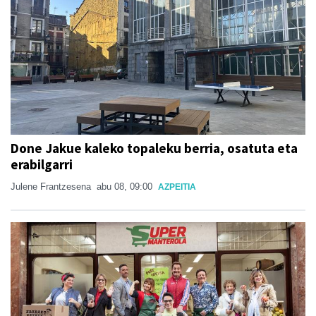
Done Jakue kaleko topaleku berria, osatuta eta
erabilgarri
Julene Frantzesena
abu 08, 09:00
AZPEITIA