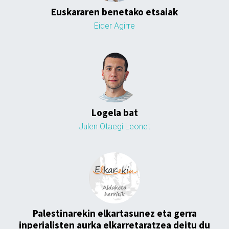
Euskararen benetako etsaiak
Eider Agirre
Logela bat
Julen Otaegi Leonet
Palestinarekin elkartasunez eta gerra
inperialisten aurka elkarretaratzea deitu du