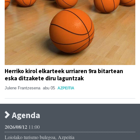
Herriko kirol elkarteek urriaren 9ra bitartean
eska ditzakete diru laguntzak
Julene Frantzesena
abu 05
AZPEITIA
Agenda
2026/08/12
11:00
Loiolako turismo bulegoa, Azpeitia