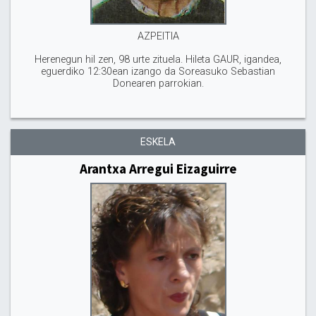
AZPEITIA
Herenegun hil zen, 98 urte zituela. Hileta GAUR, igandea,
eguerdiko 12:30ean izango da Soreasuko Sebastian
Donearen parrokian.
ESKELA
Arantxa Arregui Eizaguirre