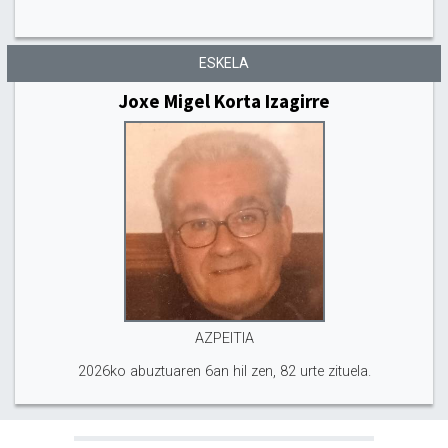
ESKELA
Joxe Migel Korta Izagirre
AZPEITIA
2026ko abuztuaren 6an hil zen, 82 urte zituela.