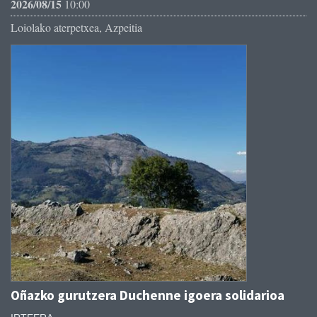
2026/08/15
10:00
Loiolako aterpetxea, Azpeitia
Oñazko gurutzera Duchenne igoera solidarioa