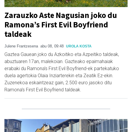
Zarauzko Aste Nagusian joko du
Ramona’s First Evil Boyfriend
taldeak
Julene Frantzesena
abu 08, 09:48
UROLA KOSTA
Gaztea Gauean joko du Azkoitiko eta Azpeitiko taldeak,
abuztuaren 17an, malekoian. Gazteako epaimahaiak
erabaki du Ramona’s First Evil Boyfriend-ek partekatuko
duela agertokia Olaia Inziarterekin eta Zeatik Ez-ekin.
Zuzenekoa eskaintzeaz gain, 2.500 euro jasoko ditu
Ramona’s First Evil Boyfriend taldeak.