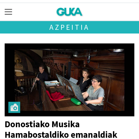
AZPEITIA
Donostiako Musika
Hamabostaldiko emanaldiak