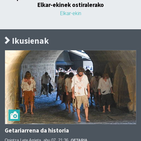
Elkar-ekinek ostiralerako
Elkar-ekin
Ikusienak
Getariarrena da historia
Onintza Lete Arrieta
abu 07, 21:36
GETARIA