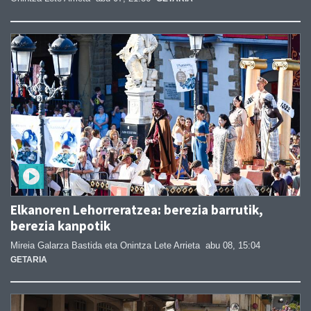
Elkanoren Lehorreratzea: berezia barrutik,
berezia kanpotik
Mireia Galarza Bastida eta Onintza Lete Arrieta
abu 08, 15:04
GETARIA