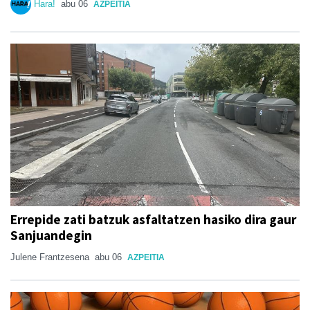
Hara!
abu 06
AZPEITIA
Errepide zati batzuk asfaltatzen hasiko dira gaur
Sanjuandegin
Julene Frantzesena
abu 06
AZPEITIA