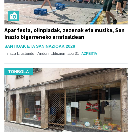
Apar festa, olinpiadak, zezenak eta musika, San
Inazio bigarreneko arratsaldean
SANTIOAK ETA SANINAZIOAK 2026
Ihintza Elustondo - Andoni Elduaien
abu 01
AZPEITIA
TONBOLA