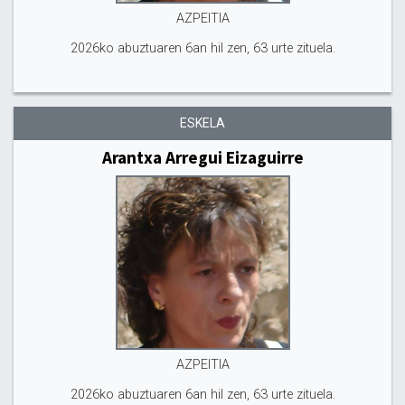
AZPEITIA
2026ko abuztuaren 6an hil zen, 63 urte zituela.
ESKELA
Arantxa Arregui Eizaguirre
AZPEITIA
2026ko abuztuaren 6an hil zen, 63 urte zituela.