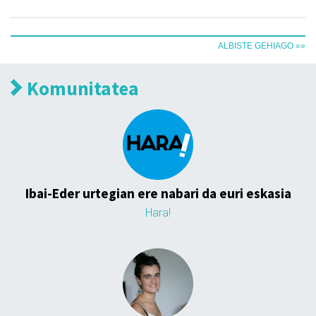
ALBISTE GEHIAGO »»
Komunitatea
Ibai-Eder urtegian ere nabari da euri eskasia
Hara!