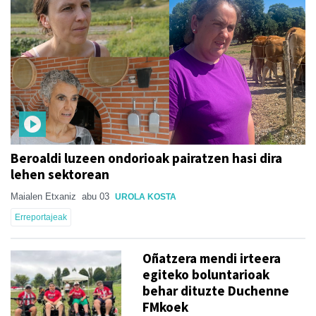
Beroaldi luzeen ondorioak pairatzen hasi dira
lehen sektorean
Maialen Etxaniz
abu 03
UROLA KOSTA
Erreportajeak
Oñatzera mendi irteera
egiteko boluntarioak
behar dituzte Duchenne
FMkoek