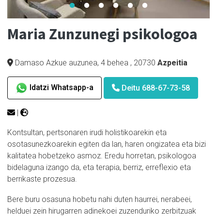
Maria Zunzunegi psikologoa
Damaso Azkue auzunea, 4 behea
,
20730
Azpeitia
Idatzi Whatsapp-a
Deitu 688-67-73-58
|
Kontsultan, pertsonaren irudi holistikoarekin eta
osotasunezkoarekin egiten da lan, haren ongizatea eta bizi
kalitatea hobetzeko asmoz. Eredu horretan, psikologoa
bidelaguna izango da, eta terapia, berriz, erreflexio eta
berrikaste prozesua.
Bere buru osasuna hobetu nahi duten haurrei, nerabeei,
helduei zein hirugarren adinekoei zuzenduriko zerbitzuak