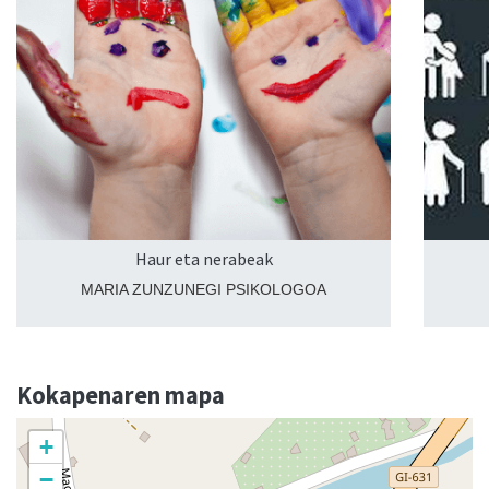
Haur eta nerabeak
MARIA ZUNZUNEGI PSIKOLOGOA
Kokapenaren mapa
+
−