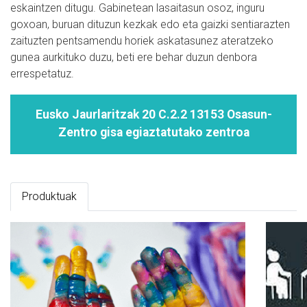
eskaintzen ditugu. Gabinetean lasaitasun osoz, inguru
goxoan, buruan dituzun kezkak edo eta gaizki sentiarazten
zaituzten pentsamendu horiek askatasunez ateratzeko
gunea aurkituko duzu, beti ere behar duzun denbora
errespetatuz.
Eusko Jaurlaritzak 20 C.2.2 13153 Osasun-
Zentro gisa egiaztatutako zentroa
Produktuak