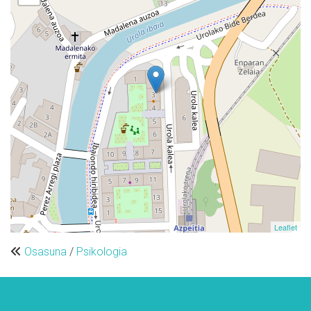
Leaflet
Osasuna
/
Psikologia