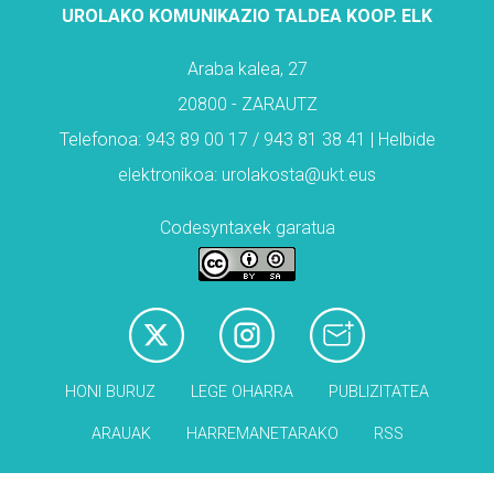
UROLAKO KOMUNIKAZIO TALDEA KOOP. ELK
Araba kalea, 27
20800 - ZARAUTZ
Telefonoa: 943 89 00 17 / 943 81 38 41 | Helbide
elektronikoa: urolakosta@ukt.eus
Codesyntaxek garatua
HONI BURUZ
LEGE OHARRA
PUBLIZITATEA
ARAUAK
HARREMANETARAKO
RSS