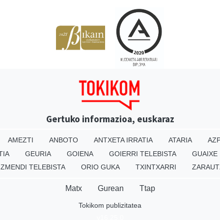
Gertuko informazioa, euskaraz
AMEZTI
ANBOTO
ANTXETA IRRATIA
ATARIA
AZP
TIA
GEURIA
GOIENA
GOIERRI TELEBISTA
GUAIXE
IZMENDI TELEBISTA
ORIO GUKA
TXINTXARRI
ZARAUT
Matx
Gurean
Ttap
Tokikom publizitatea
v16.25.0