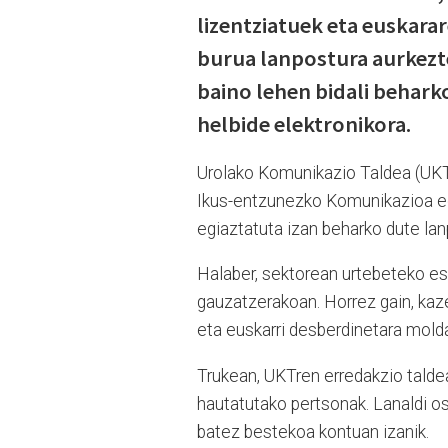
lizentziatuek eta euskara
burua lanpostura aurkezte
baino lehen bidali behar
helbide elektronikora.
Urolako Komunikazio Taldea (UKT)
Ikus-entzunezko Komunikazioa ed
egiaztatuta izan beharko dute lan
Halaber, sektorean urtebeteko es
gauzatzerakoan. Horrez gain, kaz
eta euskarri desberdinetara mold
Trukean, UKTren erredakzio talde
hautatutako pertsonak. Lanaldi os
batez bestekoa kontuan izanik.