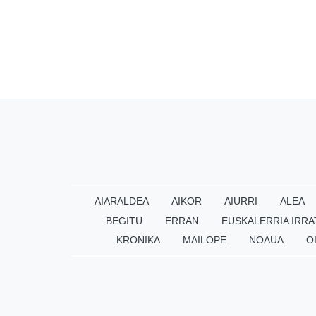
AIARALDEA
AIKOR
AIURRI
ALEA
BEGITU
ERRAN
EUSKALERRIA IRRA
KRONIKA
MAILOPE
NOAUA
O