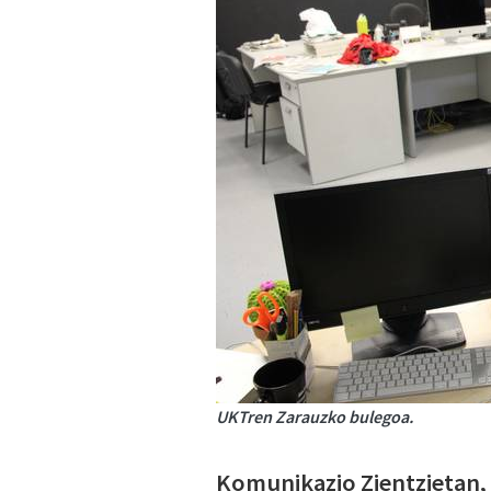
UKTren Zarauzko bulegoa.
Komunikazio Zientzietan,