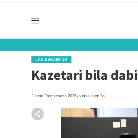
LAN ESKAINTZA
Kazetari bila dab
Julene Frantzesena
2026ko otsailaren 3a