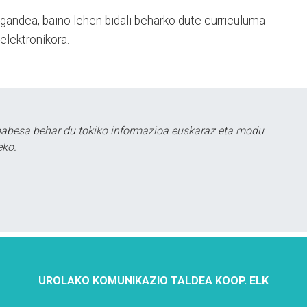
igandea, baino lehen bidali beharko dute curriculuma
elektronikora.
babesa behar du tokiko informazioa euskaraz eta modu
eko.
UROLAKO KOMUNIKAZIO TALDEA KOOP. ELK