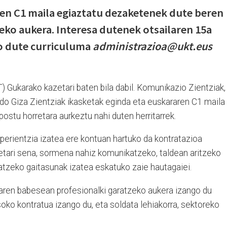
ren C1 maila egiaztatu dezaketenek dute beren
ko aukera. Interesa dutenek otsailaren 15a
ko dute curriculuma
administrazioa@ukt.eus
 Gukarako kazetari baten bila dabil. Komunikazio Zientziak,
o Giza Zientziak ikasketak eginda eta euskararen C1 maila
postu horretara aurkeztu nahi duten herritarrek.
perientzia izatea ere kontuan hartuko da kontratazioa
etari sena, sormena nahiz komunikatzeko, taldean aritzeko
atzeko gaitasunak izatea eskatuko zaie hautagaiei.
aren babesean profesionalki garatzeko aukera izango du
oko kontratua izango du, eta soldata lehiakorra, sektoreko