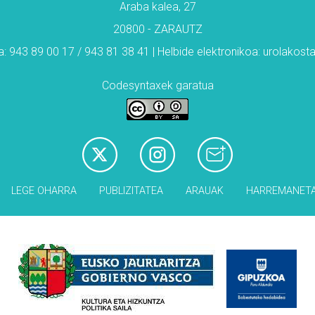
Araba kalea, 27
20800 - ZARAUTZ
: 943 89 00 17 / 943 81 38 41 | Helbide elektronikoa: urolakos
Codesyntaxek garatua
LEGE OHARRA
PUBLIZITATEA
ARAUAK
HARREMANET
Babesleak