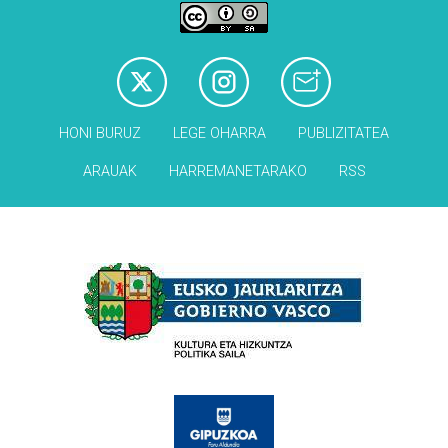
HONI BURUZ
LEGE OHARRA
PUBLIZITATEA
ARAUAK
HARREMANETARAKO
RSS
Babesleak