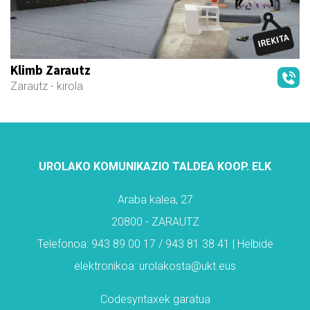
Klimb Zarautz
Zarautz
- kirola
UROLAKO KOMUNIKAZIO TALDEA KOOP. ELK
Araba kalea, 27
20800 - ZARAUTZ
Telefonoa: 943 89 00 17 / 943 81 38 41 | Helbide
elektronikoa: urolakosta@ukt.eus
Codesyntaxek garatua