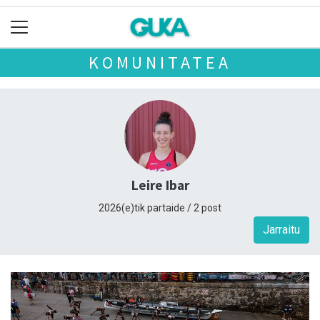
KOMUNITATEA
Leire Ibar
2026(e)tik partaide / 2 post
Jarraitu