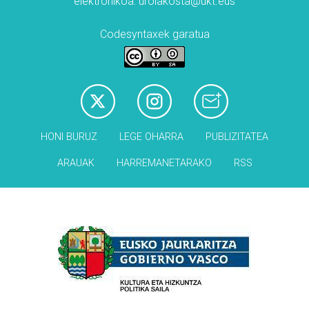
elektronikoa: urolakosta@ukt.eus
Codesyntaxek garatua
HONI BURUZ
LEGE OHARRA
PUBLIZITATEA
ARAUAK
HARREMANETARAKO
RSS
Babesleak