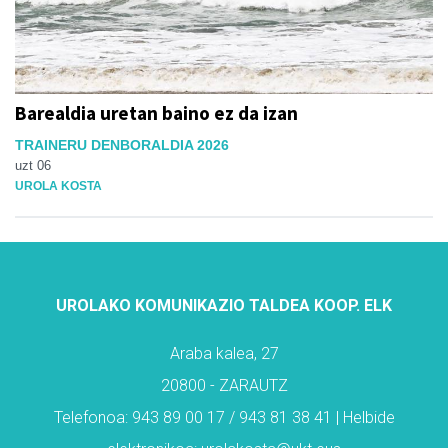
Barealdia uretan baino ez da izan
TRAINERU DENBORALDIA 2026
uzt 06
UROLA KOSTA
UROLAKO KOMUNIKAZIO TALDEA KOOP. ELK
Araba kalea, 27
20800 - ZARAUTZ
Telefonoa: 943 89 00 17 / 943 81 38 41 | Helbide