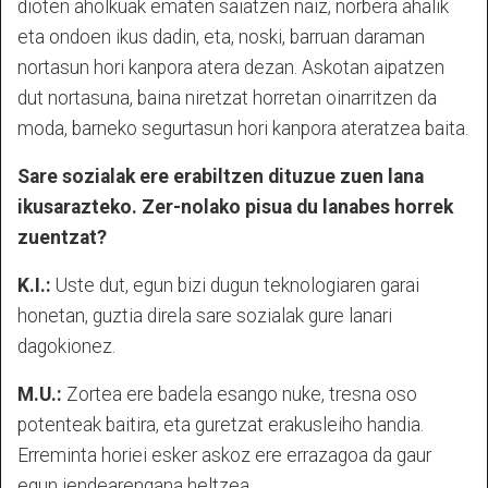
dioten aholkuak ematen saiatzen naiz, norbera ahalik
eta ondoen ikus dadin, eta, noski, barruan daraman
nortasun hori kanpora atera dezan. Askotan aipatzen
dut nortasuna, baina niretzat horretan oinarritzen da
moda, barneko segurtasun hori kanpora ateratzea baita.
Sare sozialak ere erabiltzen dituzue zuen lana
ikusarazteko. Zer-nolako pisua du lanabes horrek
zuentzat?
K.I.:
Uste dut, egun bizi dugun teknologiaren garai
honetan, guztia direla sare sozialak gure lanari
dagokionez.
M.U.:
Zortea ere badela esango nuke, tresna oso
potenteak baitira, eta guretzat erakusleiho handia.
Erreminta horiei esker askoz ere errazagoa da gaur
egun jendearengana heltzea.