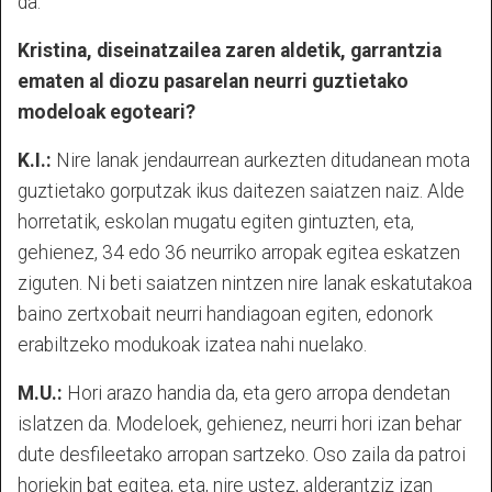
da.
Kristina, diseinatzailea zaren aldetik, garrantzia
ematen al diozu pasarelan neurri guztietako
modeloak egoteari?
K.I.:
Nire lanak jendaurrean aurkezten ditudanean mota
guztietako gorputzak ikus daitezen saiatzen naiz. Alde
horretatik, eskolan mugatu egiten gintuzten, eta,
gehienez, 34 edo 36 neurriko arropak egitea eskatzen
ziguten. Ni beti saiatzen nintzen nire lanak eskatutakoa
baino zertxobait neurri handiagoan egiten, edonork
erabiltzeko modukoak izatea nahi nuelako.
M.U.:
Hori arazo handia da, eta gero arropa dendetan
islatzen da. Modeloek, gehienez, neurri hori izan behar
dute desfileetako arropan sartzeko. Oso zaila da patroi
horiekin bat egitea, eta, nire ustez, alderantziz izan