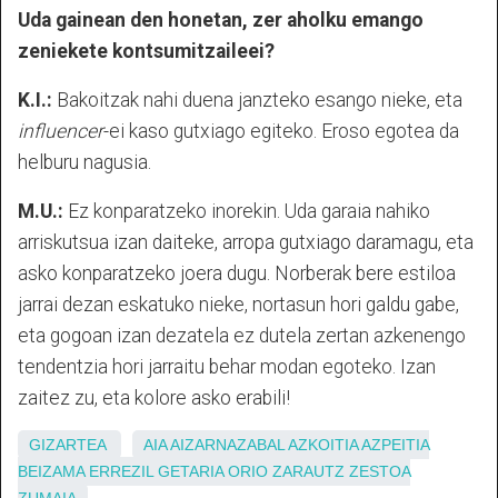
Uda gainean den honetan, zer aholku emango
zeniekete kontsumitzaileei?
K.I.:
Bakoitzak nahi duena janzteko esango nieke, eta
influencer
-ei kaso gutxiago egiteko. Eroso egotea da
helburu nagusia.
M.U.:
Ez konparatzeko inorekin. Uda garaia nahiko
arriskutsua izan daiteke, arropa gutxiago daramagu, eta
asko konparatzeko joera dugu. Norberak bere estiloa
jarrai dezan eskatuko nieke, nortasun hori galdu gabe,
eta gogoan izan dezatela ez dutela zertan azkenengo
tendentzia hori jarraitu behar modan egoteko. Izan
zaitez zu, eta kolore asko erabili!
GIZARTEA
AIA
AIZARNAZABAL
AZKOITIA
AZPEITIA
BEIZAMA
ERREZIL
GETARIA
ORIO
ZARAUTZ
ZESTOA