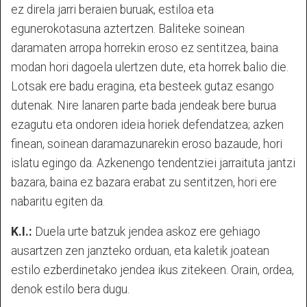
ez direla jarri beraien buruak, estiloa eta
egunerokotasuna aztertzen. Baliteke soinean
daramaten arropa horrekin eroso ez sentitzea, baina
modan hori dagoela ulertzen dute, eta horrek balio die.
Lotsak ere badu eragina, eta besteek gutaz esango
dutenak. Nire lanaren parte bada jendeak bere burua
ezagutu eta ondoren ideia horiek defendatzea; azken
finean, soinean daramazunarekin eroso bazaude, hori
islatu egingo da. Azkenengo tendentziei jarraituta jantzi
bazara, baina ez bazara erabat zu sentitzen, hori ere
nabaritu egiten da.
K.I.:
Duela urte batzuk jendea askoz ere gehiago
ausartzen zen janzteko orduan, eta kaletik joatean
estilo ezberdinetako jendea ikus zitekeen. Orain, ordea,
denok estilo bera dugu.