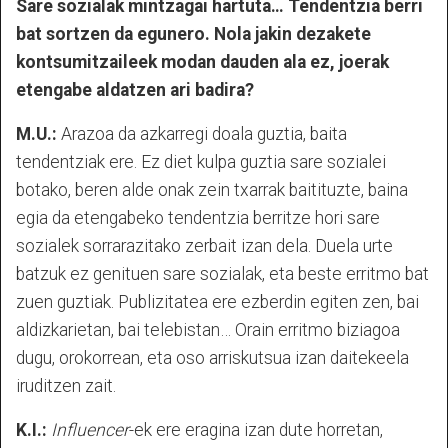
Sare sozialak mintzagai hartuta… Tendentzia berri
bat sortzen da egunero. Nola jakin dezakete
kontsumitzaileek modan dauden ala ez, joerak
etengabe aldatzen ari badira?
M.U.:
Arazoa da azkarregi doala guztia, baita
tendentziak ere. Ez diet kulpa guztia sare sozialei
botako, beren alde onak zein txarrak baitituzte, baina
egia da etengabeko tendentzia berritze hori sare
sozialek sorrarazitako zerbait izan dela. Duela urte
batzuk ez genituen sare sozialak, eta beste erritmo bat
zuen guztiak. Publizitatea ere ezberdin egiten zen, bai
aldizkarietan, bai telebistan… Orain erritmo biziagoa
dugu, orokorrean, eta oso arriskutsua izan daitekeela
iruditzen zait.
K.I.:
Influencer
-ek ere eragina izan dute horretan,