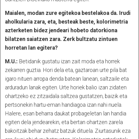
Maialen, modan zure egitekoa bestelakoa da. Irudi
aholkularia zara, eta, besteak beste, kolorimetria
azterketen bidez jendeari hobeto datorkiona
bilatzen saiatzen zara. Zerk bultzatu zintuen
horretan lan egitera?
M.U.:
Betidanik gustatu izan zait moda eta horrek
zekarren guztia. Hori dela eta, gaztaroan urte pila bat
igaro nituen arropa denda batean lanean, saltzaile eta
arduradun lanak egiten. Urte horiek balio izan zidaten
ohartzeko ez zitzaidala saltzea gustatzen, baizik eta
pertsonekin hartu-eman handiagoa izan nahi nuela.
Halere, esan beharra daukat probageletan lan handia
egiten dela jendearekin, eta bertan ohartzen zarela
bakoitzak behar zehatz batzuk dituela. Ziurtasunik eza