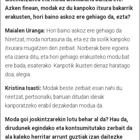
Azken finean, modak ez du kanpoko itxura bakarrik
erakusten, hori baino askoz ere gehiago da, ezta?
Maialen Uranga:
Hori baino askoz ere gehiago da.
Niretzat, moda nortasuna da, eta ez da soilik kanpoko
itxurara mugatzen den zerbait. Norberak bere egoera
eta izaera ditu, eta hori gehiago erakusteko modu bat
ere bada, esaterako. Kanpotik ikusten denaz haratago
doa, alegia.
Kristina Isasti:
Modak beste zerbait esan nahi du;
niretzat, pertsonalki, barruan ditudan ideiak
kanporatzeko erabil dezakedan modua da.
Moda goi joskintzarekin lotu behar al da? Hau da,
dirudunek egindako eta kontsumitutako zerbait da
ala kaleko herritar arrunt guztiak izan daitezke