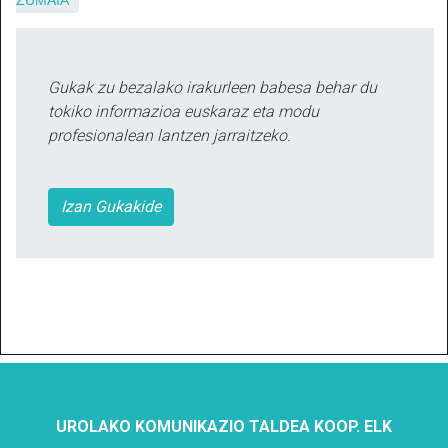
ZUMAIA
Gukak zu bezalako irakurleen babesa behar du
tokiko informazioa euskaraz eta modu
profesionalean lantzen jarraitzeko.
Izan Gukakide
UROLAKO KOMUNIKAZIO TALDEA KOOP. ELK