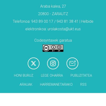
Araba kalea, 27
20800 - ZARAUTZ
Telefonoa: 943 89 00 17 / 943 81 38 41 | Helbide
elektronikoa: urolakosta@ukt.eus
Codesyntaxek garatua
HONI BURUZ
LEGE OHARRA
PUBLIZITATEA
ARAUAK
HARREMANETARAKO
RSS
Babesleak