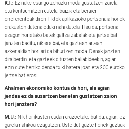
K.I.:
Ez nuke esango zehazki moda gustatzen zaiela
eta kontsumitzen dutela, baizik eta beraien
erreferenteak diren Tiktok aplikazioko pertsonaia horiek
erakusten dutena eduki nahi dutela. Hau da, pertsona
ezagun horietako batek galtza zabalak eta jertse bat
janzten baditu, nik ere bai, eta gazteen artean
azkenaldian hori ari da bihurtzen moda. Denak janzten
dira berdin, eta gazteek dituzten baliabideekin, agian
ezin dute herriko denda txiki batera joan eta 200 euroko
jertse bat erosi.
Ahalmen ekonomiko kontua da hori, ala agian
jendea ez da ausartzen benetan gustatzen zaion
hori janztera?
M.U.:
Nik hor ikusten dudan arazoetako bat da, agian, ez
garela nahikoa ezagutzen. Uste dut gazte horiek guztiak