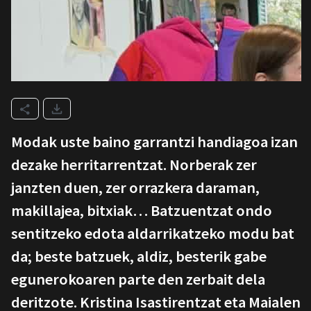
Modak uste baino garrantzi handiagoa izan
dezake herritarrentzat. Norberak zer
janzten duen, zer orrazkera daraman,
makillajea, bitxiak… Batzuentzat ondo
sentitzeko edota aldarrikatzeko modu bat
da; beste batzuek, aldiz, besterik gabe
egunerokoaren parte den zerbait dela
deritzote. Kristina Isastirentzat eta Maialen