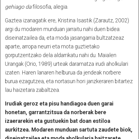
gehiago da
filosofia, alegia.
Gaztea izanagatik ere, Kristina Isastik (Zarautz, 2002)
argi du modaren munduan jarraitu nahi duen bidea:
diseinatzailea da, eta moda jasangarria bultzatzeaz
aparte, arropa neurri eta mota guztietako
gorputzentzako dela aldarrikatu nahi du. Maialen
Urangak (Orio, 1989) urteak daramatza irudi aholkulari
izaten. Haren lanaren helburua da jendeak norbere
burua ezagutzea, eta nortasun hori janzkeraren bitartez
lau haizetara zabaltzea.
Irudiak geroz eta pisu handiagoa duen garai
honetan, garrantzitsua da norberak bere
izaerarekin eta gustuekin bat doan estiloa
aurkitzea. Modaren munduan sartuta zaudete biok,
diseinatzailea eta moda aholkularia baitzarete.