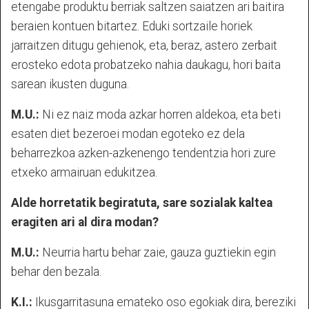
etengabe produktu berriak saltzen saiatzen ari baitira
beraien kontuen bitartez. Eduki sortzaile horiek
jarraitzen ditugu gehienok, eta, beraz, astero zerbait
erosteko edota probatzeko nahia daukagu, hori baita
sarean ikusten duguna.
M.U.:
Ni ez naiz moda azkar horren aldekoa, eta beti
esaten diet bezeroei modan egoteko ez dela
beharrezkoa azken-azkenengo tendentzia hori zure
etxeko armairuan edukitzea.
Alde horretatik begiratuta, sare sozialak kaltea
eragiten ari al dira modan?
M.U.:
Neurria hartu behar zaie, gauza guztiekin egin
behar den bezala.
K.I.:
Ikusgarritasuna emateko oso egokiak dira, bereziki