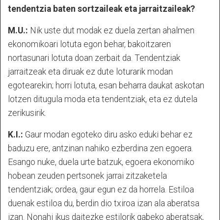
tendentzia baten sortzaileak eta jarraitzaileak?
M.U.:
Nik uste dut modak ez duela zertan ahalmen
ekonomikoari lotuta egon behar, bakoitzaren
nortasunari lotuta doan zerbait da. Tendentziak
jarraitzeak eta diruak ez dute loturarik modan
egotearekin; horri lotuta, esan beharra daukat askotan
lotzen ditugula moda eta tendentziak, eta ez dutela
zerikusirik.
K.I.:
Gaur modan egoteko diru asko eduki behar ez
baduzu ere, antzinan nahiko ezberdina zen egoera.
Esango nuke, duela urte batzuk, egoera ekonomiko
hobean zeuden pertsonek jarrai zitzaketela
tendentziak; ordea, gaur egun ez da horrela. Estiloa
duenak estiloa du, berdin dio txiroa izan ala aberatsa
izan. Nonahi ikus daitezke estilorik gabeko aberatsak,