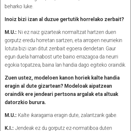
beharko luke.
Inoiz bizi izan al duzue gertutik horrelako zerbait?
M.U.:
Ni ez naiz gizarteak normaltzat hartzen duen
gorputz eredu horretan sartzen, eta arropen neurriekin
lotuta bizi izan ditut zenbait egoera dendetan. Gaur
egun duela hamabost urte baino errazagoa da neurri
egokia topatzea, baina lan handia dago egiteko oraindik.
Zuen ustez, modeloen kanon horiek kalte handia
eragin al dute gizartean? Modeloak aipatzean
oraindik ere jendeari pertsona argalak eta altuak
datorzkio burura.
M.U.:
Kalte ikaragarria eragin dute, zalantzarik gabe.
K.I.:
Jendeak ez du gorputz ez-normatiboa duten