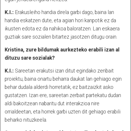
K.I.:
Erakusleiho handia direla garbi dago, baina lan
handia eskatzen dute, eta agian hori kanpotik ez da
ikusten edota ez da nahikoa baloratzen. Lan eskaera
guztiak sare sozialen bitartez jasotzen ditugu orain.
Kristina, zure bildumak aurkezteko erabili izan al
dituzu sare sozialak?
K.I.:
Sareetan erakutsi izan ditut egindako zenbait
proiektu, baina onartu beharra daukat lan gehiago egin
behar dudala alderdi horretatik, ez baitzaizkit asko
gustatzen. Izan ere, sareetan zerbait partekatu dudan
aldi bakoitzean nabaritu dut interakzioa nire
orrialdeetan, eta horrek garbi uzten dit gehiago erabili
beharko nituzkeela.