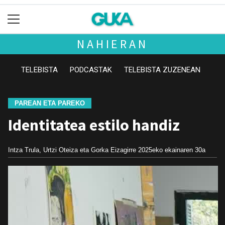
NAHIERAN
TELEBISTA
PODCASTAK
TELEBISTA ZUZENEAN
PAREAN ETA PAREKO
Identitatea estilo handiz
Intza Trula, Urtzi Oteiza eta Gorka Eizagirre
2025eko ekainaren 30a