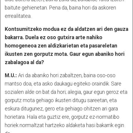
baitute gehienetan. Pena da, baina hori da askoren
errealitatea.
Kontsumitzeko modua ez da aldatzen ari den gauza
bakarra. Duela ez oso gutxira arte nahiko
homogeneoa zen aldizkarietan eta pasareletan
ikusten zen gorputz mota. Gaur egun abaniko hori
zabalagoa al da?
M.U.:
Ari da abaniko hori zabaltzen, baina oso-oso
mantso doa, eta asko daukagu egiteko oraindik. Sare
sozialen alde on bat da hori; alegia, gaur egun geroz eta
gorputz mota gehiago ikusten ditugu sareetan, eta
eskura ditugunez, gero eta gehiago ohitzen ari gara
horietara. Hala eta guztiz ere, gorputz ez-normatibo
horiek normaltzat hartzeko aldaketa hasi bakarrik egin