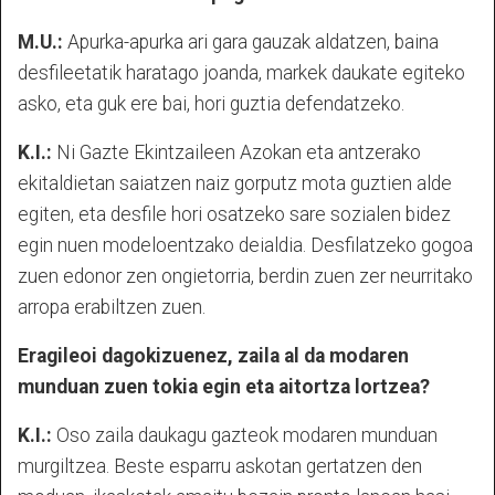
M.U.:
Apurka-apurka ari gara gauzak aldatzen, baina
desfileetatik haratago joanda, markek daukate egiteko
asko, eta guk ere bai, hori guztia defendatzeko.
K.I.:
Ni Gazte Ekintzaileen Azokan eta antzerako
ekitaldietan saiatzen naiz gorputz mota guztien alde
egiten, eta desfile hori osatzeko sare sozialen bidez
egin nuen modeloentzako deialdia. Desfilatzeko gogoa
zuen edonor zen ongietorria, berdin zuen zer neurritako
arropa erabiltzen zuen.
Eragileoi dagokizuenez, zaila al da modaren
munduan zuen tokia egin eta aitortza lortzea?
K.I.:
Oso zaila daukagu gazteok modaren munduan
murgiltzea. Beste esparru askotan gertatzen den