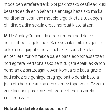
modeloen erreferenterik. Goi joskintzako desfileak ikusi
besterik ez da egin behar: Balenciaga bezalako marka
handi baten desfilean modelo argalak eta altuak egon
ohi dira; ez dira sekula eredu horretatik ateratzen.
M.U.:
Ashley Graham da erreferentea modelo ez-
normatiboei dagokienez. Sare sozialen bitartez jende
asko ari da gorputz mota guztiak ikusarazteko lan
egiten, eta zoriontzekoa da, ez baita edonor ausartzen
hori egitera. Pertsona asko sentitu gara epaituak kanon
horietan ez sartzeagatik. Adin kontua ere bada, gazte
bati askoz ere gehiago eragingo baitio denda batera
joan eta bere neurrikoa den ezer ez topatzeak. Ez zara
zure lagunen parekoa sentitzen, ezberdina zarela
iruditzen zaizu…
Nola alda daiteke ikuspegi hori?