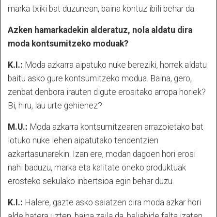
marka txiki bat duzunean, baina kontuz ibili behar da.
Azken hamarkadekin alderatuz, nola aldatu dira
moda kontsumitzeko moduak?
K.I.:
Moda azkarra aipatuko nuke bereziki, horrek aldatu
baitu asko gure kontsumitzeko modua. Baina, gero,
zenbat denbora irauten digute erositako arropa horiek?
Bi, hiru, lau urte gehienez?
M.U.:
Moda azkarra kontsumitzearen arrazoietako bat
lotuko nuke lehen aipatutako tendentzien
azkartasunarekin. Izan ere, modan dagoen hori erosi
nahi baduzu, marka eta kalitate oneko produktuak
erosteko sekulako inbertsioa egin behar duzu.
K.I.:
Halere, gazte asko saiatzen dira moda azkar hori
alde batera uzten, baina zaila da, baliabide falta izaten