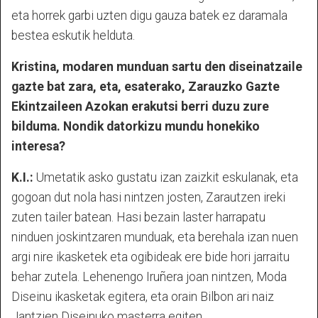
eta horrek garbi uzten digu gauza batek ez daramala
bestea eskutik helduta.
Kristina, modaren munduan sartu den diseinatzaile
gazte bat zara, eta, esaterako, Zarauzko Gazte
Ekintzaileen Azokan erakutsi berri duzu zure
bilduma. Nondik datorkizu mundu honekiko
interesa?
K.I.:
Umetatik asko gustatu izan zaizkit eskulanak, eta
gogoan dut nola hasi nintzen josten, Zarautzen ireki
zuten tailer batean. Hasi bezain laster harrapatu
ninduen joskintzaren munduak, eta berehala izan nuen
argi nire ikasketek eta ogibideak ere bide hori jarraitu
behar zutela. Lehenengo Iruñera joan nintzen, Moda
Diseinu ikasketak egitera, eta orain Bilbon ari naiz
Jantzien Diseinuko masterra egiten.