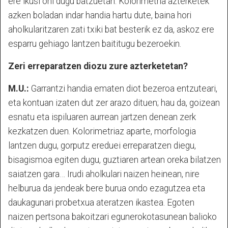
ere ikusi ohi dugu batzuetan. Kolorimetria azterketek
azken boladan indar handia hartu dute, baina hori
aholkularitzaren zati txiki bat besterik ez da, askoz ere
esparru gehiago lantzen baititugu bezeroekin.
Zeri erreparatzen diozu zure azterketetan?
M.U.:
Garrantzi handia ematen diot bezeroa entzuteari,
eta kontuan izaten dut zer arazo dituen; hau da, goizean
esnatu eta ispiluaren aurrean jartzen denean zerk
kezkatzen duen. Kolorimetriaz aparte, morfologia
lantzen dugu, gorputz ereduei erreparatzen diegu,
bisagismoa egiten dugu, guztiaren artean oreka bilatzen
saiatzen gara… Irudi aholkulari naizen heinean, nire
helburua da jendeak bere burua ondo ezagutzea eta
daukagunari probetxua ateratzen ikastea. Egoten
naizen pertsona bakoitzari egunerokotasunean balioko