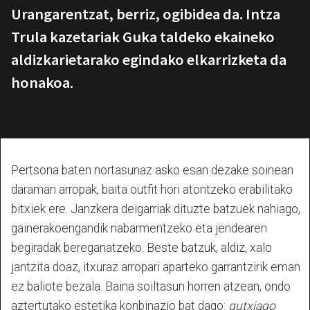
Urangarentzat, berriz, ogibidea da. Intza
Trula kazetariak Guka taldeko ekaineko
aldizkarietarako egindako elkarrizketa da
honakoa.
Pertsona baten nortasunaz asko esan dezake soinean
daraman arropak, baita outfit hori atontzeko erabilitako
bitxiek ere. Janzkera deigarriak dituzte batzuek nahiago,
gainerakoengandik nabarmentzeko eta jendearen
begiradak bereganatzeko. Beste batzuk, aldiz, xalo
jantzita doaz, itxuraz arropari aparteko garrantzirik eman
ez baliote bezala. Baina soiltasun horren atzean, ondo
aztertutako estetika konbinazio bat dago:
gutxiago