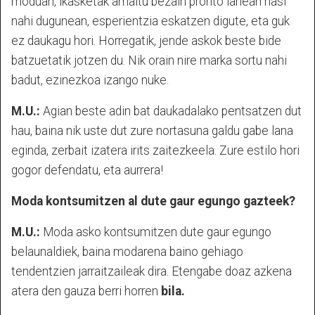
moduan, ikasketak amaitu bezain pronto lanean hasi
nahi dugunean, esperientzia eskatzen digute, eta guk
ez daukagu hori. Horregatik, jende askok beste bide
batzuetatik jotzen du. Nik orain nire marka sortu nahi
badut, ezinezkoa izango nuke.
M.U.:
Agian beste adin bat daukadalako pentsatzen dut
hau, baina nik uste dut zure nortasuna galdu gabe lana
eginda, zerbait izatera irits zaitezkeela. Zure estilo hori
gogor defendatu, eta aurrera!
Moda kontsumitzen al dute gaur egungo gazteek?
M.U.:
Moda asko kontsumitzen dute gaur egungo
belaunaldiek, baina modarena baino gehiago
tendentzien jarraitzaileak dira. Etengabe doaz azkena
atera den gauza berri horren
bila.