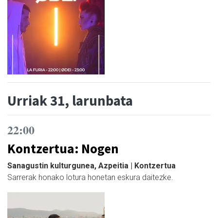
Urriak 31, larunbata
22:00
Kontzertua: Nogen
Sanagustin kulturgunea, Azpeitia | Kontzertua
Sarrerak honako lotura honetan eskura daitezke.