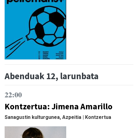
Abenduak 12, larunbata
22:00
Kontzertua: Jimena Amarillo
Sanagustin kulturgunea, Azpeitia | Kontzertua