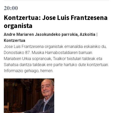
20:00
Kontzertua: Jose Luis Frantzesena
organista
Andre Mariaren Jasokundeko parrokia, Azkoitia |
Kontzertua
Jose Luis Frantzesena organistak emanaldia eskainiko du,
Donostiako 87. Musika Hamabostaldiaren barruan.
Mariatxen Urkia sopranoak, Txalkor txistulari taldeak eta
Sahatsa dantza taldeak ere parte hartuko dute kontzertuan.
Informazio gehiago, hemen.