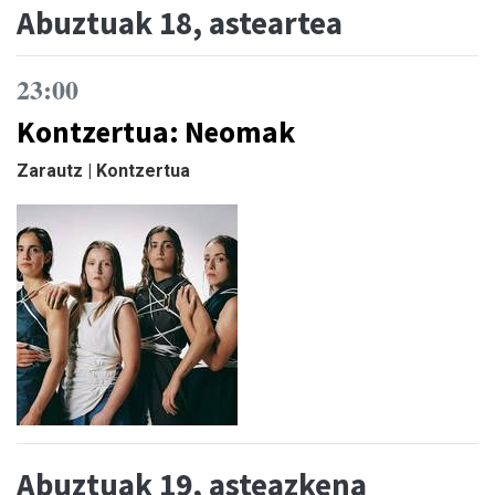
Abuztuak 18, asteartea
23:00
Kontzertua: Neomak
Zarautz | Kontzertua
Abuztuak 19, asteazkena