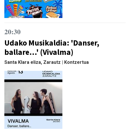
20:30
Udako Musikaldia: 'Danser,
ballare…' (Vivalma)
Santa Klara eliza, Zarautz | Kontzertua