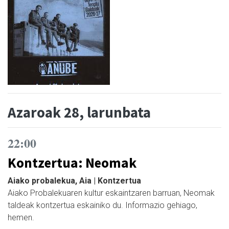
Azaroak 28, larunbata
22:00
Kontzertua: Neomak
Aiako probalekua, Aia | Kontzertua
Aiako Probalekuaren kultur eskaintzaren barruan, Neomak
taldeak kontzertua eskainiko du. Informazio gehiago,
hemen.