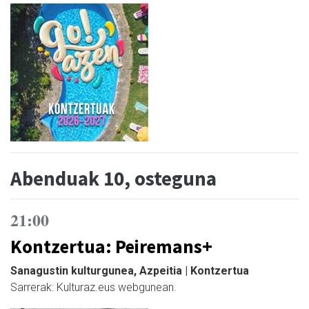
Abenduak 10, osteguna
21:00
Kontzertua: Peiremans+
Sanagustin kulturgunea, Azpeitia | Kontzertua
Sarrerak: Kulturaz.eus webgunean.