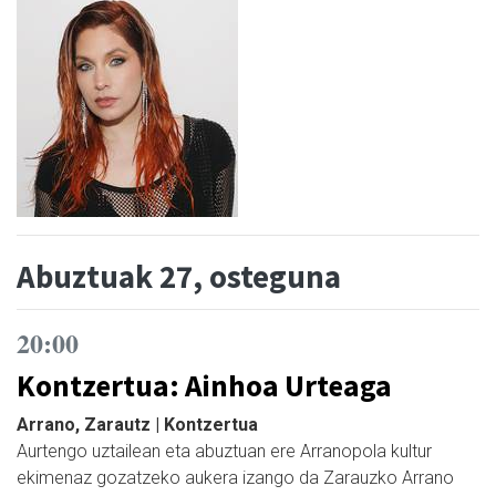
Abuztuak 27, osteguna
20:00
Kontzertua: Ainhoa Urteaga
Arrano, Zarautz | Kontzertua
Aurtengo uztailean eta abuztuan ere Arranopola kultur
ekimenaz gozatzeko aukera izango da Zarauzko Arrano