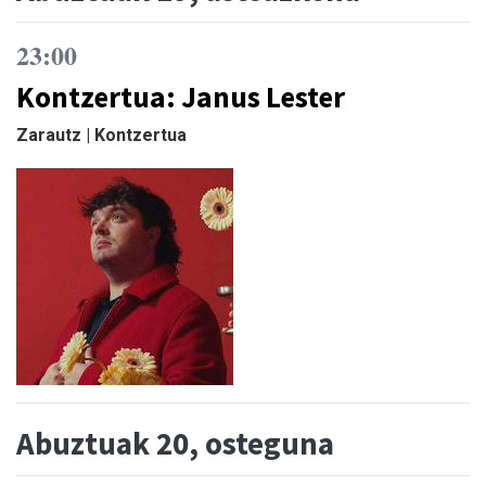
23:00
Kontzertua: Janus Lester
Zarautz | Kontzertua
Abuztuak 20, osteguna