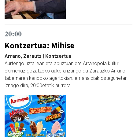
20:00
Kontzertua: Mihise
Arrano, Zarautz | Kontzertua
Aurtengo uztailean eta abuztuan ere Arranopola kultur
ekimenaz gozatzeko aukera izango da Zarauzko Arrano
tabernaren kanpoko agertokian. emanaldiak ostegunetan
iznago dira, 20:00etatik aurrera.