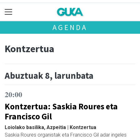
AGENDA
Kontzertua
Abuztuak 8, larunbata
20:00
Kontzertua: Saskia Roures eta
Francisco Gil
Loiolako basilika, Azpeitia | Kontzertua
Saskia Roures organistak eta Francisco Gil adar ingeles