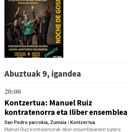
Abuztuak 9, igandea
20:00
Kontzertua: Manuel Ruiz
kontratenorra eta Iliber ensemblea
San Pedro parrokia, Zumaia | Kontzertua
Manuel Ruiz kontratenorrak Iliber ensemblearekin batera