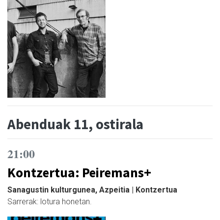
Abenduak 11, ostirala
21:00
Kontzertua: Peiremans+
Sanagustin kulturgunea, Azpeitia | Kontzertua
Sarrerak: lotura honetan.