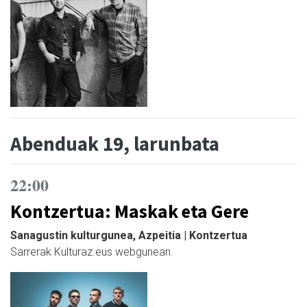
Abenduak 19, larunbata
22:00
Kontzertua: Maskak eta Gere
Sanagustin kulturgunea, Azpeitia | Kontzertua
Sarrerak Kulturaz.eus webgunean.