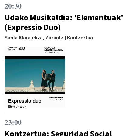
20:30
Udako Musikaldia: 'Elementuak'
(Expressio Duo)
Santa Klara eliza, Zarautz | Kontzertua
23:00
Kontzertua: Seguridad Social