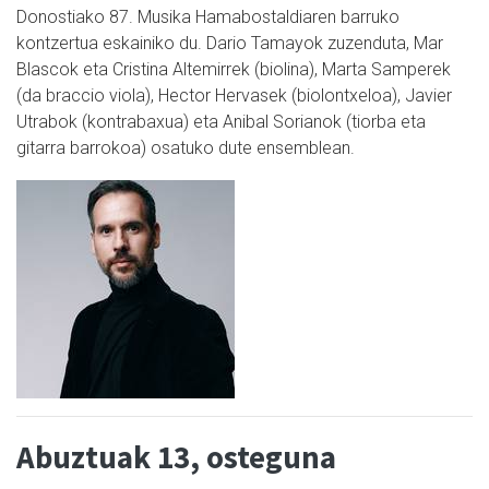
Donostiako 87. Musika Hamabostaldiaren barruko
kontzertua eskainiko du. Dario Tamayok zuzenduta, Mar
Blascok eta Cristina Altemirrek (biolina), Marta Samperek
(da braccio viola), Hector Hervasek (biolontxeloa), Javier
Utrabok (kontrabaxua) eta Anibal Sorianok (tiorba eta
gitarra barrokoa) osatuko dute ensemblean.
Abuztuak 13, osteguna