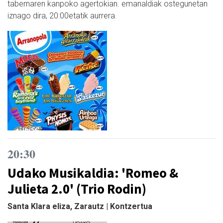
tabernaren kanpoko agertokian. emanaldiak ostegunetan
iznago dira, 20:00etatik aurrera.
20:30
Udako Musikaldia: 'Romeo &
Julieta 2.0' (Trio Rodin)
Santa Klara eliza, Zarautz | Kontzertua