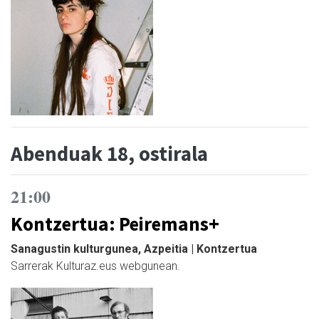
Abenduak 18, ostirala
21:00
Kontzertua: Peiremans+
Sanagustin kulturgunea, Azpeitia | Kontzertua
Sarrerak Kulturaz.eus webgunean.