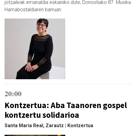
jotzaileak emanaldia eskainiko dute, Donostiako 87. Musika
Hamabostaldiaren barruan.
20:00
Kontzertua: Aba Taanoren gospel
kontzertu solidarioa
Santa Maria Real, Zarautz | Kontzertua