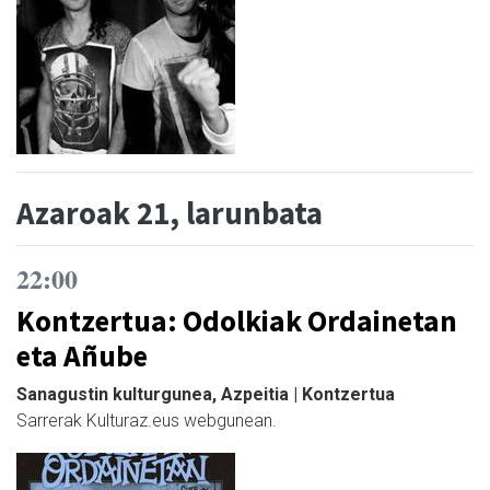
Azaroak 21, larunbata
22:00
Kontzertua: Odolkiak Ordainetan
eta Añube
Sanagustin kulturgunea, Azpeitia | Kontzertua
Sarrerak Kulturaz.eus webgunean.