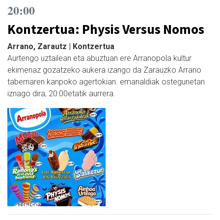
20:00
Kontzertua: Physis Versus Nomos
Arrano, Zarautz | Kontzertua
Aurtengo uztailean eta abuztuan ere Arranopola kultur
ekimenaz gozatzeko aukera izango da Zarauzko Arrano
tabernaren kanpoko agertokian. emanaldiak ostegunetan
iznago dira, 20:00etatik aurrera.