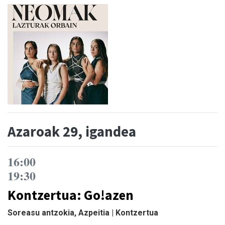
Azaroak 29, igandea
16:00
19:30
Kontzertua: Go!azen
Soreasu antzokia, Azpeitia | Kontzertua