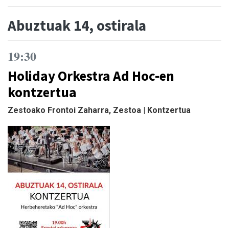
Abuztuak 14, ostirala
19:30
Holiday Orkestra Ad Hoc-en
kontzertua
Zestoako Frontoi Zaharra, Zestoa | Kontzertua