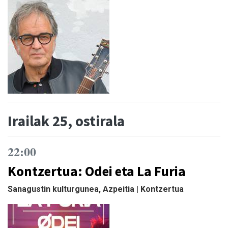
Irailak 25, ostirala
22:00
Kontzertua: Odei eta La Furia
Sanagustin kulturgunea, Azpeitia | Kontzertua