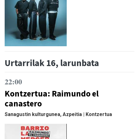
Urtarrilak 16, larunbata
22:00
Kontzertua: Raimundo el
canastero
Sanagustin kulturgunea, Azpeitia | Kontzertua