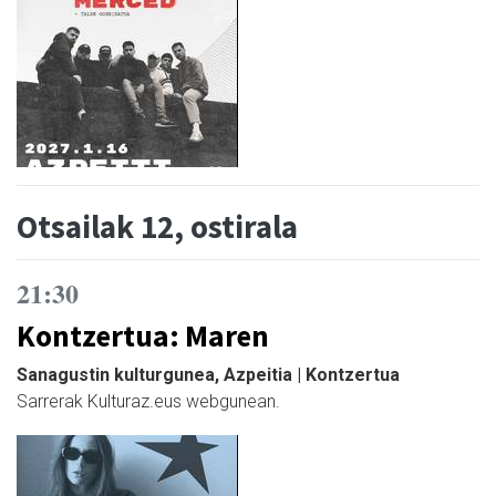
Otsailak 12, ostirala
21:30
Kontzertua: Maren
Sanagustin kulturgunea, Azpeitia | Kontzertua
Sarrerak Kulturaz.eus webgunean.