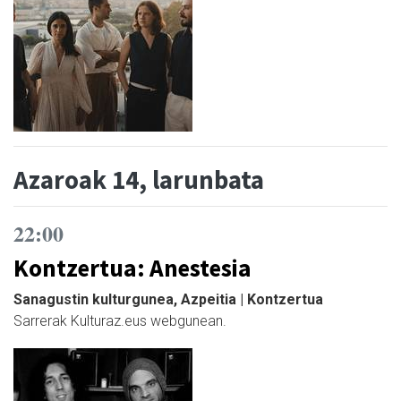
Azaroak 14, larunbata
22:00
Kontzertua: Anestesia
Sanagustin kulturgunea, Azpeitia | Kontzertua
Sarrerak Kulturaz.eus webgunean.