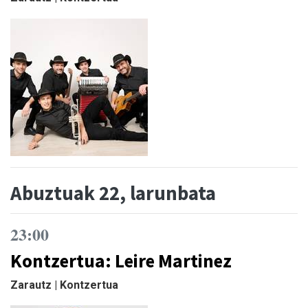
Abuztuak 22, larunbata
23:00
Kontzertua: Leire Martinez
Zarautz | Kontzertua