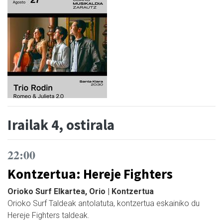
Irailak 4, ostirala
22:00
Kontzertua: Hereje Fighters
Orioko Surf Elkartea, Orio | Kontzertua
Orioko Surf Taldeak antolatuta, kontzertua eskainiko du
Hereje Fighters taldeak.