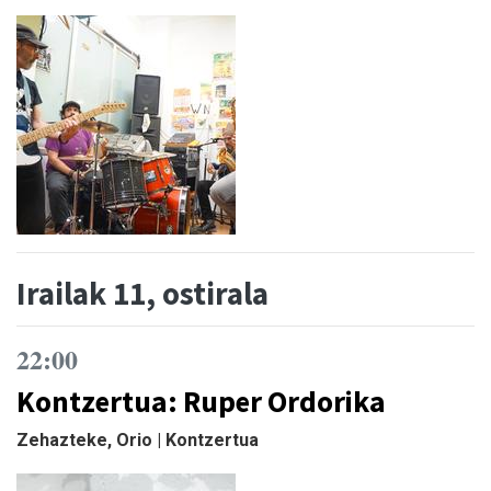
Irailak 11, ostirala
22:00
Kontzertua: Ruper Ordorika
Zehazteke, Orio | Kontzertua