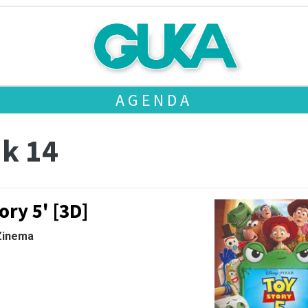
AGENDA
ak 14
ory 5' [3D]
 Zinema