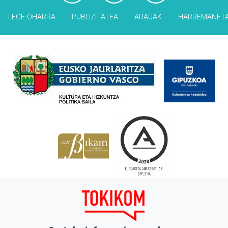
LEGE OHARRA
PUBLIZITATEA
ARAUAK
HARREMANET
Babesleak