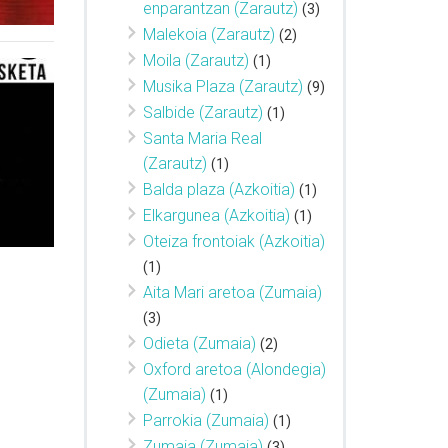
enparantzan (Zarautz)
(3)
Malekoia (Zarautz)
(2)
Moila (Zarautz)
(1)
Musika Plaza (Zarautz)
(9)
Salbide (Zarautz)
(1)
Santa Maria Real
(Zarautz)
(1)
Balda plaza (Azkoitia)
(1)
Elkargunea (Azkoitia)
(1)
Oteiza frontoiak (Azkoitia)
(1)
Aita Mari aretoa (Zumaia)
(3)
Odieta (Zumaia)
(2)
Oxford aretoa (Alondegia)
(Zumaia)
(1)
Parrokia (Zumaia)
(1)
Zumaia (Zumaia)
(3)