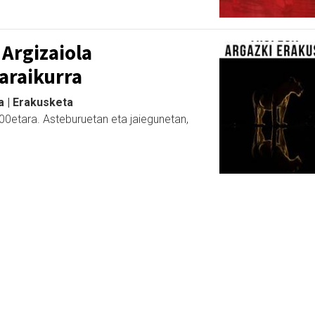
 Argizaiola
garaikurra
a | Erakusketa
00etara. Asteburuetan eta jaiegunetan,