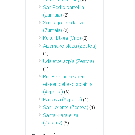
San Pedro parrokia
(Zumaia)
(2)
Santiago hondartza
(Zumaia)
(2)
Kultur Etxea (Orio)
(2)
Aizarnako plaza (Zestoa)
(1)
Udaletxe azpia (Zestoa)
(1)
Bizi Berri adinekoen
etxeen beheko solairua
(Azpeitia)
(6)
Parrokia (Azpeitia)
(1)
San Lorente (Zestoa)
(1)
Santa Klara eliza
(Zarautz)
(5)