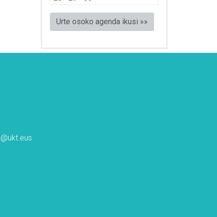
Urte osoko agenda ikusi »»
ta@ukt.eus