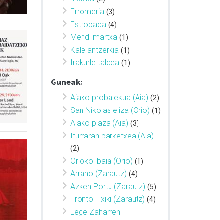
Erromeria
(3)
Estropada
(4)
Mendi martxa
(1)
Kale antzerkia
(1)
Irakurle taldea
(1)
Guneak:
Aiako probalekua (Aia)
(2)
San Nikolas eliza (Orio)
(1)
Aiako plaza (Aia)
(3)
Iturraran parketxea (Aia)
(2)
Orioko ibaia (Orio)
(1)
Arrano (Zarautz)
(4)
Azken Portu (Zarautz)
(5)
Frontoi Txiki (Zarautz)
(4)
Lege Zaharren