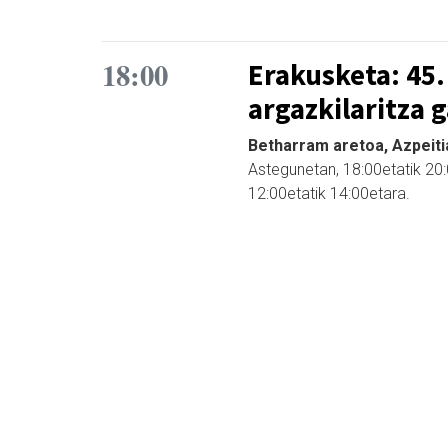
18:00
Erakusketa: 45.
argazkilaritza 
Betharram aretoa, Azpeiti
Astegunetan, 18:00etatik 20:
12:00etatik 14:00etara.