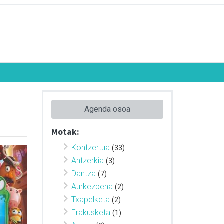
Agenda osoa
Motak:
Kontzertua
(33)
Antzerkia
(3)
Dantza
(7)
Aurkezpena
(2)
Txapelketa
(2)
Erakusketa
(1)