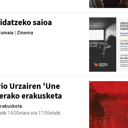
idatzeko saioa
 Zumaia | Zinema
io Urzairen 'Une
terako erakusketa
Erakusketa
atik 14:00etara eta 17:00etatik