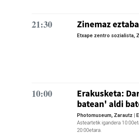
21:30
Zinemaz eztaba
Etxape zentro sozialista,
10:00
Erakusketa: Dar
batean' aldi ba
Photomuseum, Zarautz | 
Asteartetik igandera 10:00et
20:00etara.