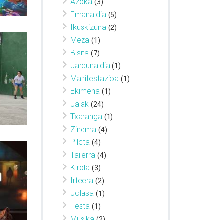
Azoka
(3)
Emanaldia
(5)
Ikuskizuna
(2)
Meza
(1)
Bisita
(7)
Jardunaldia
(1)
Manifestazioa
(1)
Ekimena
(1)
Jaiak
(24)
Txaranga
(1)
Zinema
(4)
Pilota
(4)
Tailerra
(4)
Kirola
(3)
Irteera
(2)
Jolasa
(1)
Festa
(1)
Musika
(2)