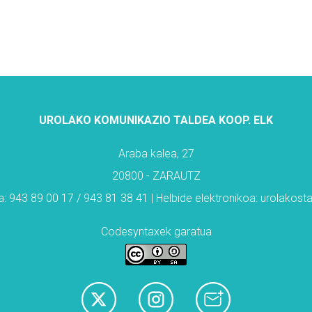
UROLAKO KOMUNIKAZIO TALDEA KOOP. ELK
Araba kalea, 27
20800 - ZARAUTZ
: 943 89 00 17 / 943 81 38 41 | Helbide elektronikoa: urolakos
Codesyntaxek garatua