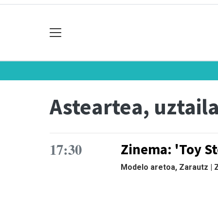
Asteartea, uztail
17:30
Zinema: 'Toy St
Modelo aretoa, Zarautz |