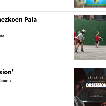
ezkoen Pala
ola
sion'
 Zinema