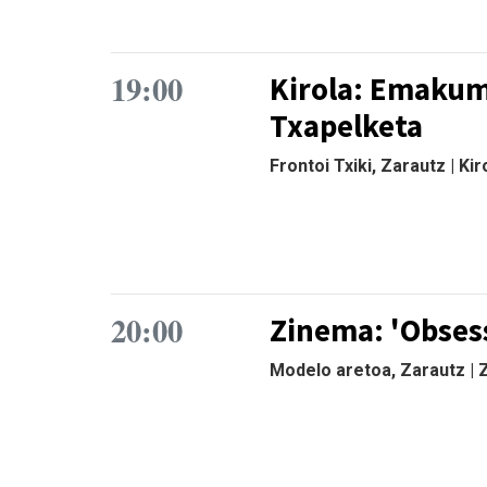
19:00
Kirola: Emakum
Txapelketa
Frontoi Txiki, Zarautz | Kir
20:00
Zinema: 'Obses
Modelo aretoa, Zarautz |