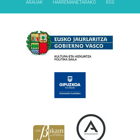
ARAUAK
HARREMANETARAKO
RSS
Babesleak