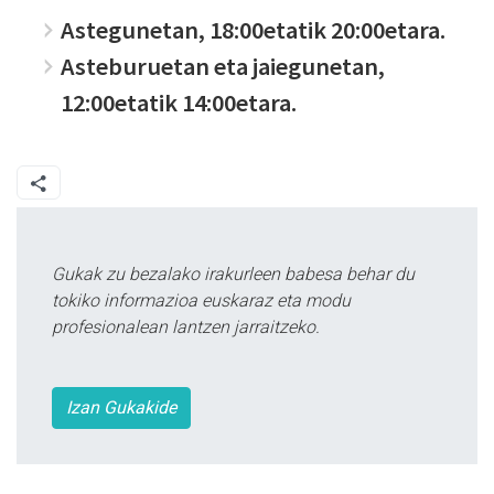
Astegunetan, 18:00etatik 20:00etara.
Asteburuetan eta jaiegunetan,
12:00etatik 14:00etara.
Gukak zu bezalako irakurleen babesa behar du
tokiko informazioa euskaraz eta modu
profesionalean lantzen jarraitzeko.
Izan Gukakide