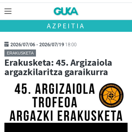
AZPEITIA
2026/07/06 - 2026/07/19
18:00
ERAKUSKETA
Erakusketa: 45. Argizaiola
argazkilaritza garaikurra