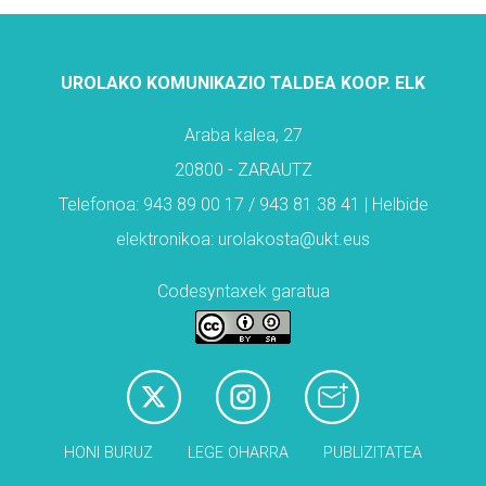
UROLAKO KOMUNIKAZIO TALDEA KOOP. ELK
Araba kalea, 27
20800 - ZARAUTZ
Telefonoa: 943 89 00 17 / 943 81 38 41 | Helbide
elektronikoa: urolakosta@ukt.eus
Codesyntaxek garatua
HONI BURUZ
LEGE OHARRA
PUBLIZITATEA