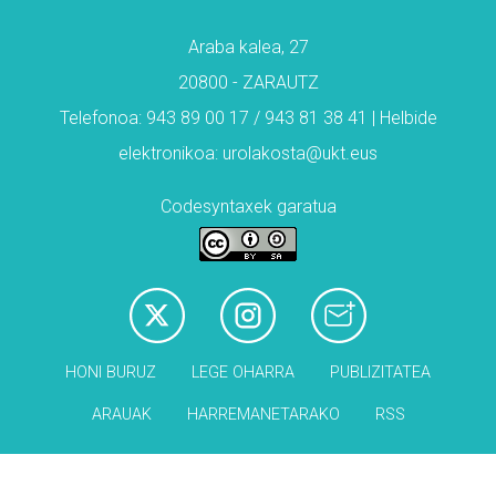
Araba kalea, 27
20800 - ZARAUTZ
Telefonoa: 943 89 00 17 / 943 81 38 41 | Helbide
elektronikoa: urolakosta@ukt.eus
Codesyntaxek garatua
HONI BURUZ
LEGE OHARRA
PUBLIZITATEA
ARAUAK
HARREMANETARAKO
RSS
Babesleak