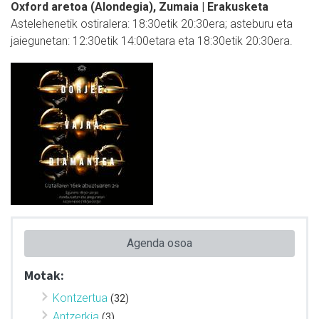
Oxford aretoa (Alondegia), Zumaia | Erakusketa
Astelehenetik ostiralera: 18:30etik 20:30era; asteburu eta
jaiegunetan: 12:30etik 14:00etara eta 18:30etik 20:30era.
Agenda osoa
Motak:
Kontzertua
(32)
Antzerkia
(3)