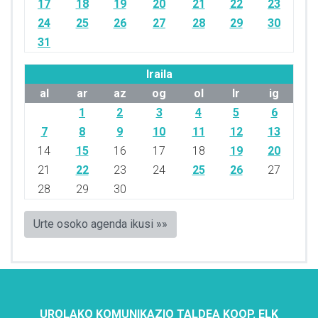
17
18
19
20
21
22
23
24
25
26
27
28
29
30
31
Iraila
al
ar
az
og
ol
lr
ig
1
2
3
4
5
6
7
8
9
10
11
12
13
14
15
16
17
18
19
20
21
22
23
24
25
26
27
28
29
30
Urte osoko agenda ikusi »»
UROLAKO KOMUNIKAZIO TALDEA KOOP. ELK