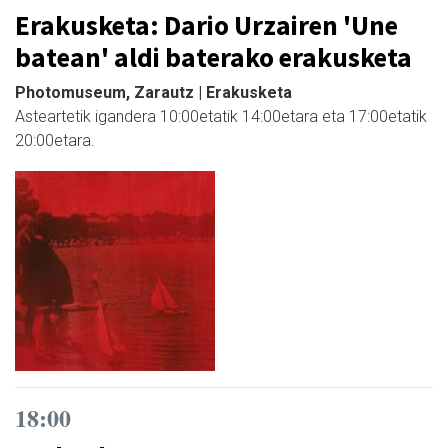
Erakusketa: Dario Urzairen 'Une
batean' aldi baterako erakusketa
Photomuseum, Zarautz | Erakusketa
Asteartetik igandera 10:00etatik 14:00etara eta 17:00etatik
20:00etara.
18:00