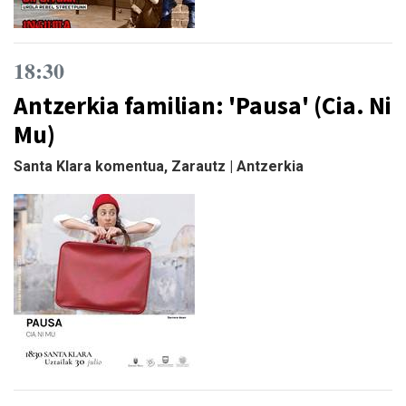
18:30
Antzerkia familian: 'Pausa' (Cia. Ni
Mu)
Santa Klara komentua, Zarautz | Antzerkia