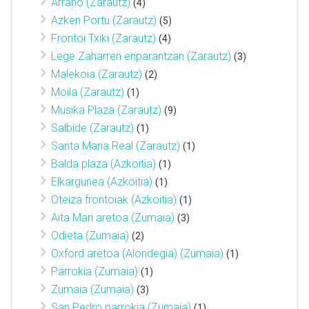
Arrano (Zarautz)
(4)
Azken Portu (Zarautz)
(5)
Frontoi Txiki (Zarautz)
(4)
Lege Zaharren enparantzan (Zarautz)
(3)
Malekoia (Zarautz)
(2)
Moila (Zarautz)
(1)
Musika Plaza (Zarautz)
(9)
Salbide (Zarautz)
(1)
Santa Maria Real (Zarautz)
(1)
Balda plaza (Azkoitia)
(1)
Elkargunea (Azkoitia)
(1)
Oteiza frontoiak (Azkoitia)
(1)
Aita Mari aretoa (Zumaia)
(3)
Odieta (Zumaia)
(2)
Oxford aretoa (Alondegia) (Zumaia)
(1)
Parrokia (Zumaia)
(1)
Zumaia (Zumaia)
(3)
San Pedro parrokia (Zumaia)
(1)