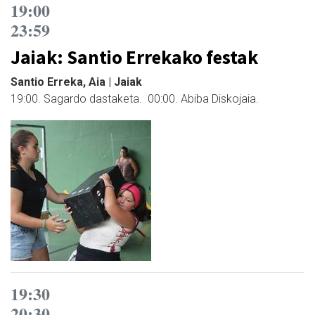
19:00
23:59
Jaiak: Santio Errekako festak
Santio Erreka, Aia | Jaiak
19:00. Sagardo dastaketa. 00:00. Abiba Diskojaia.
19:30
20:30