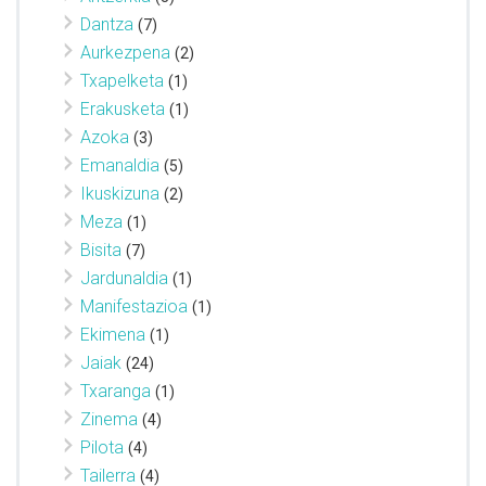
Dantza
(7)
Aurkezpena
(2)
Txapelketa
(1)
Erakusketa
(1)
Azoka
(3)
Emanaldia
(5)
Ikuskizuna
(2)
Meza
(1)
Bisita
(7)
Jardunaldia
(1)
Manifestazioa
(1)
Ekimena
(1)
Jaiak
(24)
Txaranga
(1)
Zinema
(4)
Pilota
(4)
Tailerra
(4)