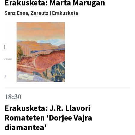
Erakusketa: Marta Marugan
Sanz Enea, Zarautz | Erakusketa
18:30
Erakusketa: J.R. Llavori
Romateten 'Dorjee Vajra
diamantea'