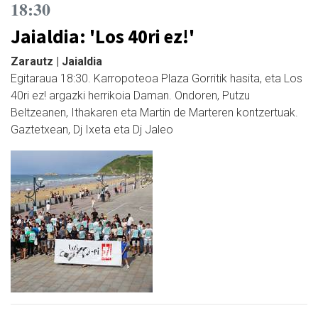
18:30
Jaialdia: 'Los 40ri ez!'
Zarautz | Jaialdia
Egitaraua 18:30. Karropoteoa Plaza Gorritik hasita, eta Los
40ri ez! argazki herrikoia Daman. Ondoren, Putzu
Beltzeanen, Ithakaren eta Martin de Marteren kontzertuak.
Gaztetxean, Dj Ixeta eta Dj Jaleo