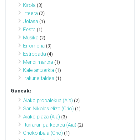
Kirola
(3)
Irteera
(2)
Jolasa
(1)
Festa
(1)
Musika
(2)
Erromeria
(3)
Estropada
(4)
Mendi martxa
(1)
Kale antzerkia
(1)
Irakurle taldea
(1)
Guneak:
Aiako probalekua (Aia)
(2)
San Nikolas eliza (Orio)
(1)
Aiako plaza (Aia)
(3)
Iturraran parketxea (Aia)
(2)
Orioko ibaia (Orio)
(1)