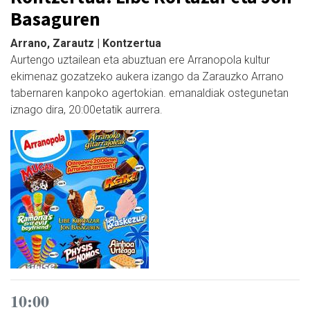
Basaguren
Arrano, Zarautz | Kontzertua
Aurtengo uztailean eta abuztuan ere Arranopola kultur
ekimenaz gozatzeko aukera izango da Zarauzko Arrano
tabernaren kanpoko agertokian. emanaldiak ostegunetan
iznago dira, 20:00etatik aurrera.
10:00