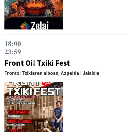
18:00
23:59
Front Oi! Txiki Fest
Frontoi Txikiaren alboan, Azpeitia | Jaialdia