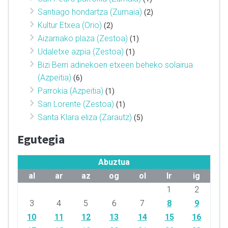
Santiago hondartza (Zumaia)
(2)
Kultur Etxea (Orio)
(2)
Aizarnako plaza (Zestoa)
(1)
Udaletxe azpia (Zestoa)
(1)
Bizi Berri adinekoen etxeen beheko solairua
(Azpeitia)
(6)
Parrokia (Azpeitia)
(1)
San Lorente (Zestoa)
(1)
Santa Klara eliza (Zarautz)
(5)
Egutegia
Abuztua
al
ar
az
og
ol
lr
ig
1
2
3
4
5
6
7
8
9
10
11
12
13
14
15
16