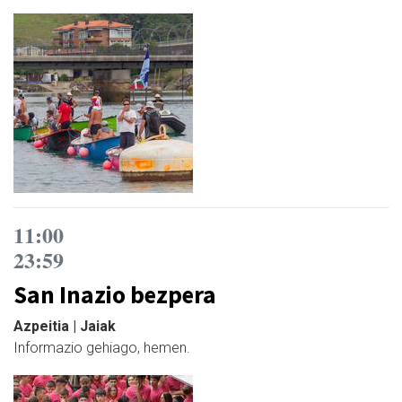
11:00
23:59
San Inazio bezpera
Azpeitia | Jaiak
Informazio gehiago, hemen.