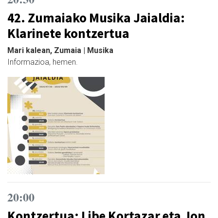
42. Zumaiako Musika Jaialdia:
Klarinete kontzertua
Mari kalean, Zumaia | Musika
Informazioa, hemen.
20:00
Kontzertua: Libe Kortazar eta Jon