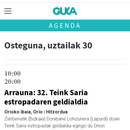
AGENDA
Osteguna, uztailak 30
10:00
20:00
Arrauna: 32. Teink Saria
estropadaren geldialdia
Orioko ibaia, Orio | Hitzordua
Zierbenatik (Bizkaia) Donibane Lohizunera (Lapurdi) doan
Teink Saria estropadak geldialdia egingo du Orion.