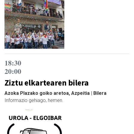
18:30
20:00
Ziztu elkartearen bilera
Azoka Plazako goiko aretoa, Azpeitia | Bilera
Informazio gehiago, hemen.