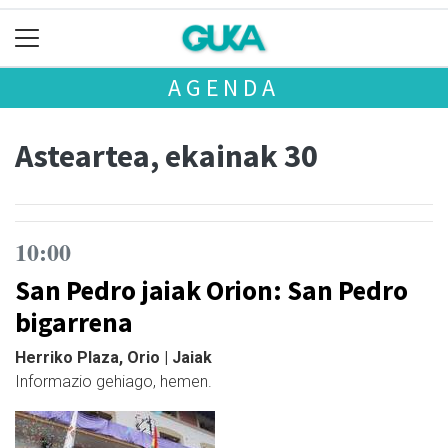
AGENDA
Asteartea, ekainak 30
10:00
San Pedro jaiak Orion: San Pedro
bigarrena
Herriko Plaza, Orio | Jaiak
Informazio gehiago, hemen.