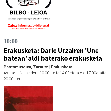
10:00
Erakusketa: Dario Urzairen 'Une
batean' aldi baterako erakusketa
Photomuseum, Zarautz | Erakusketa
Asteartetik igandera 10:00etatik 14:00etara eta 17:00etatik
20:00etara.