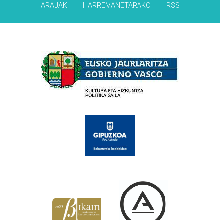
ARAUAK
HARREMANETARAKO
RSS
Babesleak