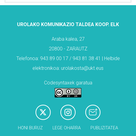
UROLAKO KOMUNIKAZIO TALDEA KOOP. ELK
Araba kalea, 27
20800 - ZARAUTZ
Telefonoa: 943 89 00 17 / 943 81 38 41 | Helbide
elektronikoa: urolakosta@ukt.eus
Codesyntaxek garatua
HONI BURUZ
LEGE OHARRA
PUBLIZITATEA