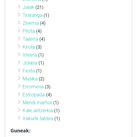
Jaiak
(21)
Txaranga
(1)
Zinema
(4)
Pilota
(4)
Tailerra
(4)
Kirola
(3)
Irteera
(1)
Jolasa
(1)
Festa
(1)
Musika
(2)
Erromeria
(3)
Estropada
(4)
Mendi martxa
(1)
Kale antzerkia
(1)
Irakurle taldea
(1)
Guneak: