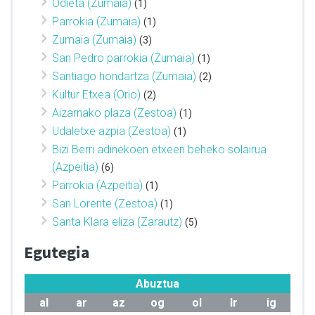
Odieta (Zumaia)
(1)
Parrokia (Zumaia)
(1)
Zumaia (Zumaia)
(3)
San Pedro parrokia (Zumaia)
(1)
Santiago hondartza (Zumaia)
(2)
Kultur Etxea (Orio)
(2)
Aizarnako plaza (Zestoa)
(1)
Udaletxe azpia (Zestoa)
(1)
Bizi Berri adinekoen etxeen beheko solairua
(Azpeitia)
(6)
Parrokia (Azpeitia)
(1)
San Lorente (Zestoa)
(1)
Santa Klara eliza (Zarautz)
(5)
Egutegia
Abuztua
al
ar
az
og
ol
lr
ig