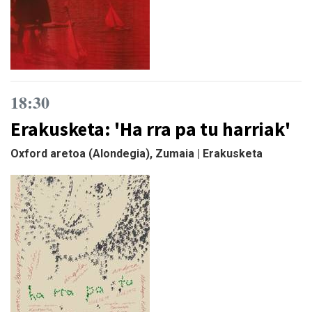
18:30
Erakusketa: 'Ha rra pa tu harriak'
Oxford aretoa (Alondegia), Zumaia | Erakusketa