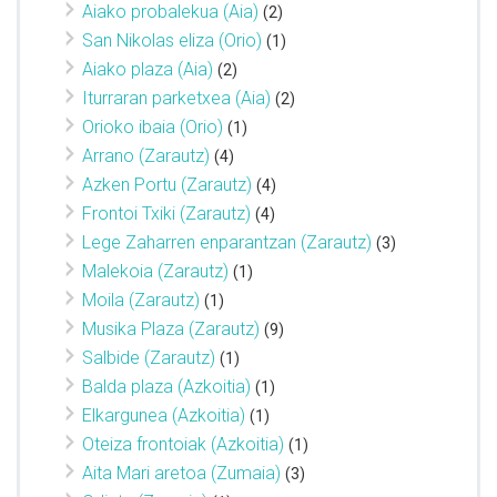
Aiako probalekua (Aia)
(2)
San Nikolas eliza (Orio)
(1)
Aiako plaza (Aia)
(2)
Iturraran parketxea (Aia)
(2)
Orioko ibaia (Orio)
(1)
Arrano (Zarautz)
(4)
Azken Portu (Zarautz)
(4)
Frontoi Txiki (Zarautz)
(4)
Lege Zaharren enparantzan (Zarautz)
(3)
Malekoia (Zarautz)
(1)
Moila (Zarautz)
(1)
Musika Plaza (Zarautz)
(9)
Salbide (Zarautz)
(1)
Balda plaza (Azkoitia)
(1)
Elkargunea (Azkoitia)
(1)
Oteiza frontoiak (Azkoitia)
(1)
Aita Mari aretoa (Zumaia)
(3)