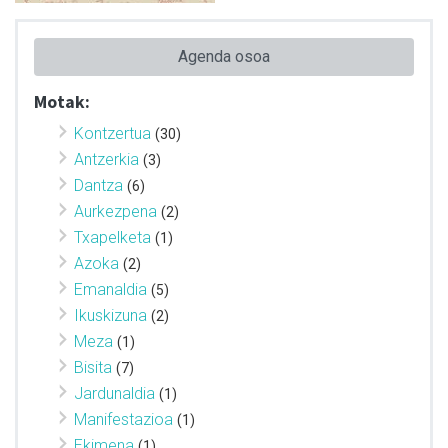
Agenda osoa
Motak:
Kontzertua
(30)
Antzerkia
(3)
Dantza
(6)
Aurkezpena
(2)
Txapelketa
(1)
Azoka
(2)
Emanaldia
(5)
Ikuskizuna
(2)
Meza
(1)
Bisita
(7)
Jardunaldia
(1)
Manifestazioa
(1)
Ekimena
(1)