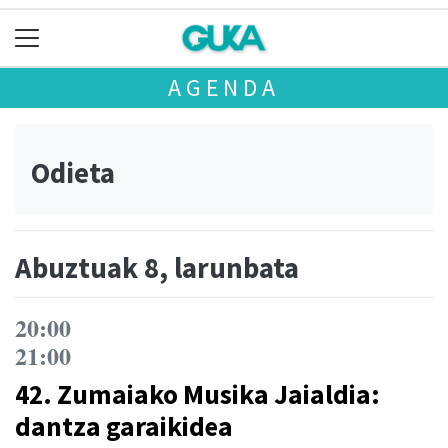
AGENDA
Odieta
Abuztuak 8, larunbata
20:00
21:00
42. Zumaiako Musika Jaialdia:
dantza garaikidea