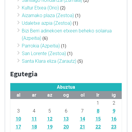
Santiago hondartza (Zumaia)
(2)
Kultur Etxea (Orio)
(2)
Aizarnako plaza (Zestoa)
(1)
Udaletxe azpia (Zestoa)
(1)
Bizi Berri adinekoen etxeen beheko solairua
(Azpeitia)
(6)
Parrokia (Azpeitia)
(1)
San Lorente (Zestoa)
(1)
Santa Klara eliza (Zarautz)
(5)
Egutegia
Abuztua
al
ar
az
og
ol
lr
ig
1
2
3
4
5
6
7
8
9
10
11
12
13
14
15
16
17
18
19
20
21
22
23