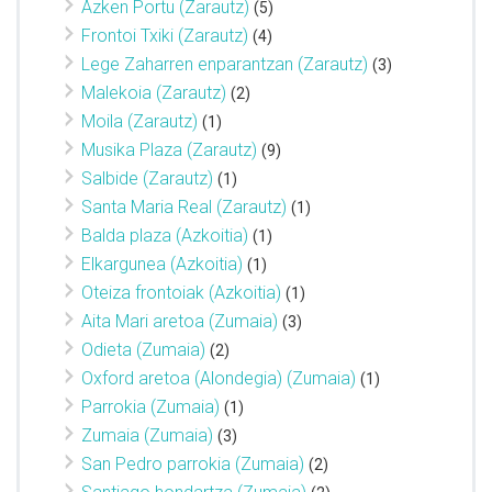
Azken Portu (Zarautz)
(5)
Frontoi Txiki (Zarautz)
(4)
Lege Zaharren enparantzan (Zarautz)
(3)
Malekoia (Zarautz)
(2)
Moila (Zarautz)
(1)
Musika Plaza (Zarautz)
(9)
Salbide (Zarautz)
(1)
Santa Maria Real (Zarautz)
(1)
Balda plaza (Azkoitia)
(1)
Elkargunea (Azkoitia)
(1)
Oteiza frontoiak (Azkoitia)
(1)
Aita Mari aretoa (Zumaia)
(3)
Odieta (Zumaia)
(2)
Oxford aretoa (Alondegia) (Zumaia)
(1)
Parrokia (Zumaia)
(1)
Zumaia (Zumaia)
(3)
San Pedro parrokia (Zumaia)
(2)