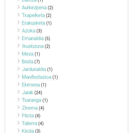
Aurkezpena
(2)
Txapelketa
(2)
Erakusketa
(1)
Azoka
(3)
Emanaldia
(5)
Ikuskizuna
(2)
Meza
(1)
Bisita
(7)
Jardunaldia
(1)
Manifestazioa
(1)
Ekimena
(1)
Jaiak
(24)
Txaranga
(1)
Zinema
(4)
Pilota
(4)
Tailerra
(4)
Kirola
(3)