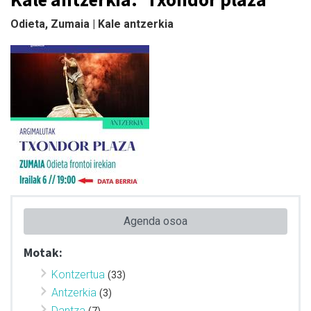
Odieta, Zumaia | Kale antzerkia
Agenda osoa
Motak:
Kontzertua
(33)
Antzerkia
(3)
Dantza
(7)