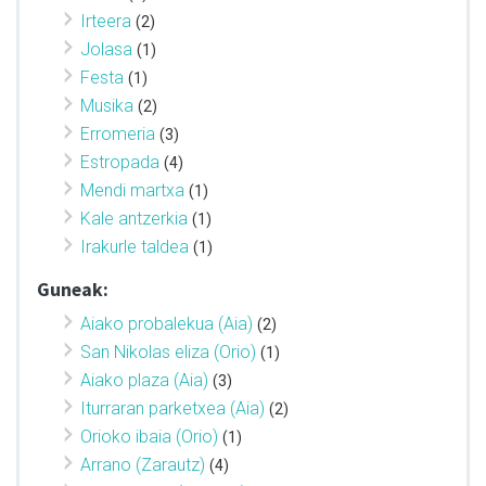
Irteera
(2)
Jolasa
(1)
Festa
(1)
Musika
(2)
Erromeria
(3)
Estropada
(4)
Mendi martxa
(1)
Kale antzerkia
(1)
Irakurle taldea
(1)
Guneak:
Aiako probalekua (Aia)
(2)
San Nikolas eliza (Orio)
(1)
Aiako plaza (Aia)
(3)
Iturraran parketxea (Aia)
(2)
Orioko ibaia (Orio)
(1)
Arrano (Zarautz)
(4)