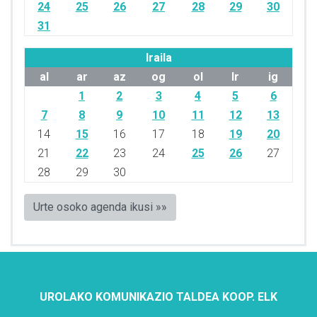
24
25
26
27
28
29
30
31
Iraila
al
ar
az
og
ol
lr
ig
1
2
3
4
5
6
7
8
9
10
11
12
13
14
15
16
17
18
19
20
21
22
23
24
25
26
27
28
29
30
Urte osoko agenda ikusi »»
UROLAKO KOMUNIKAZIO TALDEA KOOP. ELK