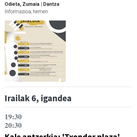
Odieta, Zumaia | Dantza
Informazioa, hemen.
Irailak 6, igandea
19:30
20:30
Kale antzerkia: 'Txondor plaza'