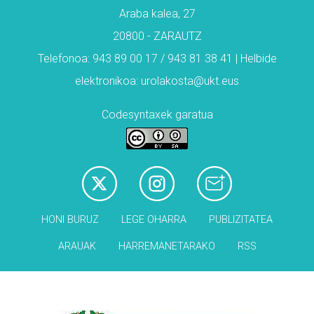
Araba kalea, 27
20800 - ZARAUTZ
Telefonoa: 943 89 00 17 / 943 81 38 41 | Helbide
elektronikoa: urolakosta@ukt.eus
Codesyntaxek garatua
HONI BURUZ
LEGE OHARRA
PUBLIZITATEA
ARAUAK
HARREMANETARAKO
RSS
Babesleak