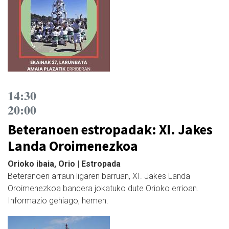
14:30
20:00
Beteranoen estropadak: XI. Jakes
Landa Oroimenezkoa
Orioko ibaia, Orio | Estropada
Beteranoen arraun ligaren barruan, XI. Jakes Landa
Oroimenezkoa bandera jokatuko dute Orioko errioan.
Informazio gehiago, hemen.