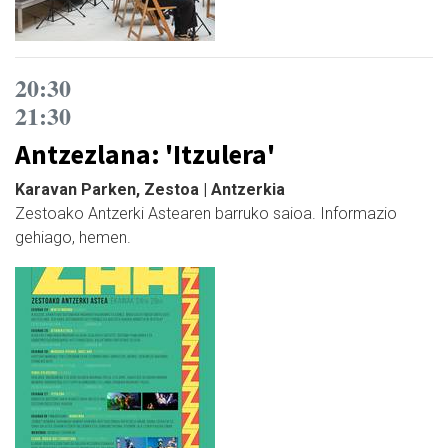
20:30
21:30
Antzezlana: 'Itzulera'
Karavan Parken, Zestoa | Antzerkia
Zestoako Antzerki Astearen barruko saioa. Informazio
gehiago, hemen.