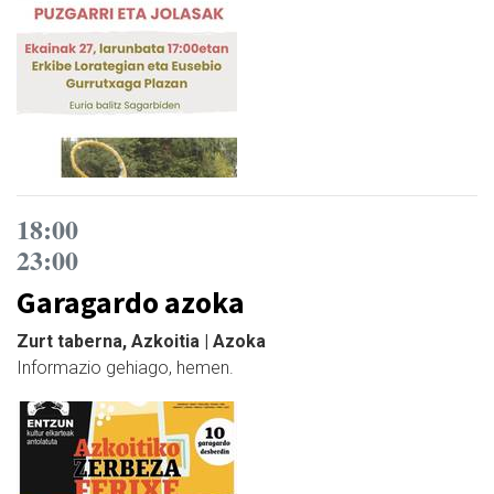
18:00
23:00
Garagardo azoka
Zurt taberna, Azkoitia | Azoka
Informazio gehiago, hemen.