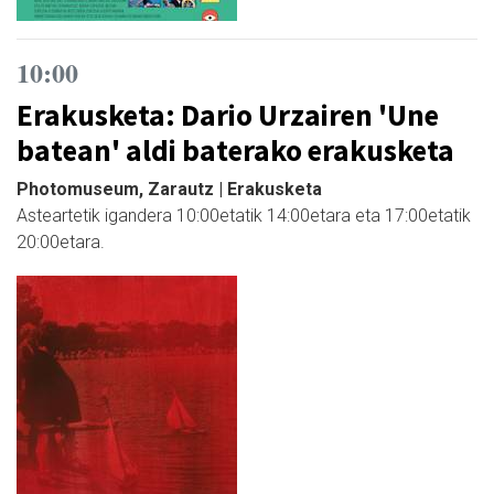
10:00
Erakusketa: Dario Urzairen 'Une
batean' aldi baterako erakusketa
Photomuseum, Zarautz | Erakusketa
Asteartetik igandera 10:00etatik 14:00etara eta 17:00etatik
20:00etara.