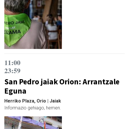
11:00
23:59
San Pedro jaiak Orion: Arrantzale
Eguna
Herriko Plaza, Orio | Jaiak
Informazio gehiago, hemen.