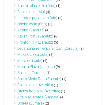
San Nikolas eliza (Orio)
(1)
Aiako plaza (Aia)
(4)
Iturraran parketxea (Aia)
(2)
Orioko ibaia (Orio)
(1)
Arrano (Zarautz)
(4)
Azken Portu (Zarautz)
(6)
Frontoi Txiki (Zarautz)
(5)
Lege Zaharren enparantzan (Zarautz)
(3)
Malekoia (Zarautz)
(2)
Moila (Zarautz)
(1)
Musika Plaza (Zarautz)
(9)
Salbide (Zarautz)
(1)
Santa Maria Real (Zarautz)
(1)
Balda plaza (Azkoitia)
(1)
Oteiza frontoiak (Azkoitia)
(1)
Aita Mari aretoa (Zumaia)
(4)
Odieta (Zumaia)
(2)