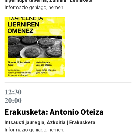
Inpernupe taberna, Zumaia | Lehiaketa
Informazio gehiago, hemen.
12:30
20:00
Erakusketa: Antonio Oteiza
Intsausti jauregia, Azkoitia | Erakusketa
Informazio gehiago, hemen.