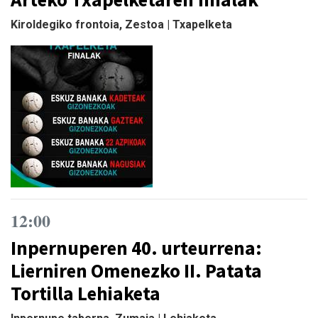
Kiroldegiko frontoia, Zestoa | Txapelketa
12:00
Inpernuperen 40. urteurrena:
Lierniren Omenezko II. Patata
Tortilla Lehiaketa