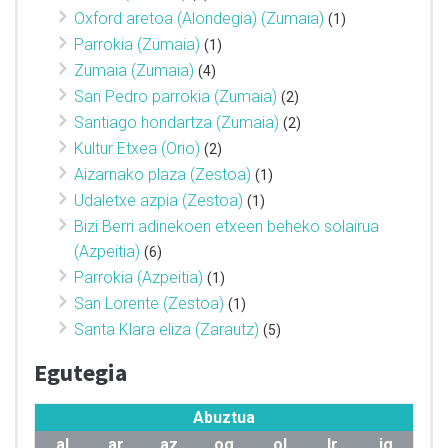
Oxford aretoa (Alondegia) (Zumaia)
(1)
Parrokia (Zumaia)
(1)
Zumaia (Zumaia)
(4)
San Pedro parrokia (Zumaia)
(2)
Santiago hondartza (Zumaia)
(2)
Kultur Etxea (Orio)
(2)
Aizarnako plaza (Zestoa)
(1)
Udaletxe azpia (Zestoa)
(1)
Bizi Berri adinekoen etxeen beheko solairua
(Azpeitia)
(6)
Parrokia (Azpeitia)
(1)
San Lorente (Zestoa)
(1)
Santa Klara eliza (Zarautz)
(5)
Egutegia
Abuztua
al
ar
az
og
ol
lr
ig