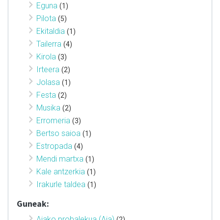
Eguna
(1)
Pilota
(5)
Ekitaldia
(1)
Tailerra
(4)
Kirola
(3)
Irteera
(2)
Jolasa
(1)
Festa
(2)
Musika
(2)
Erromeria
(3)
Bertso saioa
(1)
Estropada
(4)
Mendi martxa
(1)
Kale antzerkia
(1)
Irakurle taldea
(1)
Guneak:
Aiako probalekua (Aia)
(2)