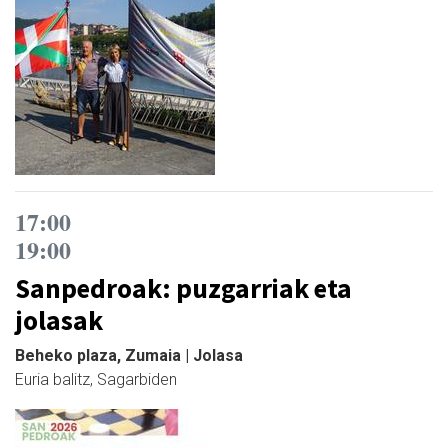
17:00
19:00
Sanpedroak: puzgarriak eta
jolasak
Beheko plaza, Zumaia | Jolasa
Euria balitz, Sagarbiden