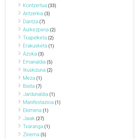
Kontzertua
(33)
Antzerkia
(3)
Dantza
(7)
Aurkezpena
(2)
Txapelketa
(2)
Erakusketa
(1)
Azoka
(3)
Emanaldia
(5)
Ikuskizuna
(2)
Meza
(1)
Bisita
(7)
Jardunaldia
(1)
Manifestazioa
(1)
Ekimena
(1)
Jaiak
(27)
Txaranga
(1)
Zinema
(5)