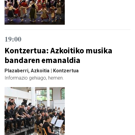
19:00
Kontzertua: Azkoitiko musika
bandaren emanaldia
Plazaberri, Azkoitia | Kontzertua
Informazio gehiago, hemen.