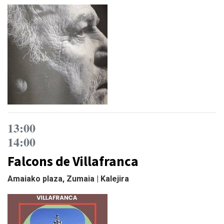
13:00
14:00
Falcons de Villafranca
Amaiako plaza, Zumaia | Kalejira