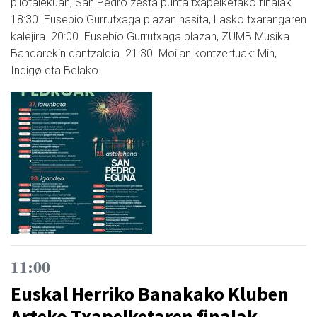
pilotalekuan, San Pedro zesta punta txapelketako finalak.
18:30. Eusebio Gurrutxaga plazan hasita, Lasko txarangaren
kalejira. 20:00. Eusebio Gurrutxaga plazan, ZUMB Musika
Bandarekin dantzaldia. 21:30. Moilan kontzertuak: Min,
Indigø eta Belako.
11:00
Euskal Herriko Banakako Kluben
Arteko Txapelketaren finalak