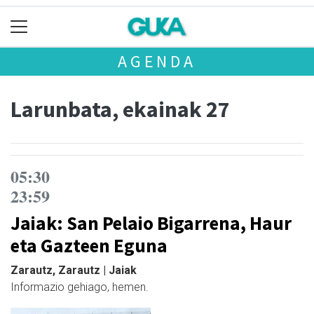
AGENDA
Larunbata, ekainak 27
05:30
23:59
Jaiak: San Pelaio Bigarrena, Haur
eta Gazteen Eguna
Zarautz, Zarautz | Jaiak
Informazio gehiago, hemen.