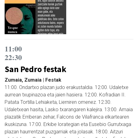
11:00
22:30
San Pedro festak
Zumaia, Zumaia | Festak
11:00. Ondartxo plazan judo erakustaldia. 12:00. Udaletxe
aurrean txupinazoa eta jaien hasiera. 12:00. Kofradian II.
Patata Tortilla Lehiaketa, Lierniren omenez. 12:30.
Udaletxean hasita, Lasko txarangaren kalejira. 13:00. Amaia
plazatik Erriberan zehar, Falcons de Vilafranca elkartearen
ikuskizuna. 17:00. Erkibe lorategian eta Eusebio Gurrutxaga
plazan haurrentzat puzgarriak eta jolasak. 18:00. Aitzuri