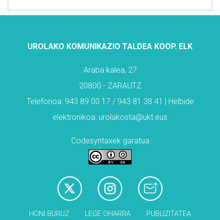
UROLAKO KOMUNIKAZIO TALDEA KOOP. ELK
Araba kalea, 27
20800 - ZARAUTZ
Telefonoa: 943 89 00 17 / 943 81 38 41 | Helbide
elektronikoa: urolakosta@ukt.eus
Codesyntaxek garatua
HONI BURUZ
LEGE OHARRA
PUBLIZITATEA