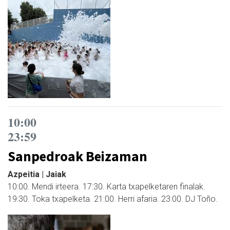
10:00
23:59
Sanpedroak Beizaman
Azpeitia | Jaiak
10:00. Mendi irteera. 17:30. Karta txapelketaren finalak.
19:30. Toka txapelketa. 21:00. Herri afaria. 23:00. DJ Toño.