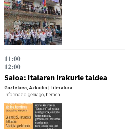
11:00
12:00
Saioa: Itaiaren irakurle taldea
Gaztetxea, Azkoitia | Literatura
Informazio gehiago, hemen.