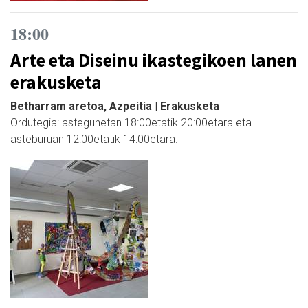
18:00
Arte eta Diseinu ikastegikoen lanen
erakusketa
Betharram aretoa, Azpeitia | Erakusketa
Ordutegia: astegunetan 18:00etatik 20:00etara eta
asteburuan 12:00etatik 14:00etara.