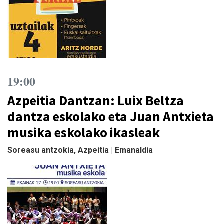
19:00
Azpeitia Dantzan: Luix Beltza
dantza eskolako eta Juan Antxieta
musika eskolako ikasleak
Soreasu antzokia, Azpeitia | Emanaldia