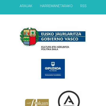
ARAUAK
HARREMANETARAKO
RSS
Babesleak