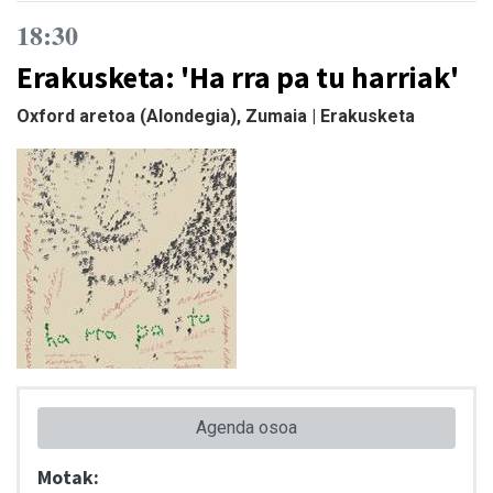
18:30
Erakusketa: 'Ha rra pa tu harriak'
Oxford aretoa (Alondegia), Zumaia | Erakusketa
Agenda osoa
Motak: