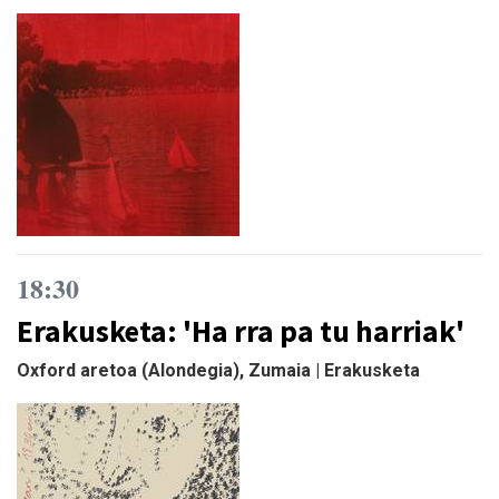
18:30
Erakusketa: 'Ha rra pa tu harriak'
Oxford aretoa (Alondegia), Zumaia | Erakusketa