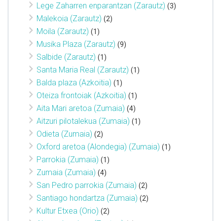
Lege Zaharren enparantzan (Zarautz)
(3)
Malekoia (Zarautz)
(2)
Moila (Zarautz)
(1)
Musika Plaza (Zarautz)
(9)
Salbide (Zarautz)
(1)
Santa Maria Real (Zarautz)
(1)
Balda plaza (Azkoitia)
(1)
Oteiza frontoiak (Azkoitia)
(1)
Aita Mari aretoa (Zumaia)
(4)
Aitzuri pilotalekua (Zumaia)
(1)
Odieta (Zumaia)
(2)
Oxford aretoa (Alondegia) (Zumaia)
(1)
Parrokia (Zumaia)
(1)
Zumaia (Zumaia)
(4)
San Pedro parrokia (Zumaia)
(2)
Santiago hondartza (Zumaia)
(2)
Kultur Etxea (Orio)
(2)