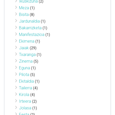
Ikuskizuna
(2)
Meza
(1)
Bisita
(8)
Jardunaldia
(1)
Bakarrizketa
(1)
Manifestazioa
(1)
Ekimena
(1)
Jaiak
(29)
Txaranga
(1)
Zinema
(5)
Eguna
(1)
Pilota
(5)
Ekitaldia
(1)
Tailerra
(4)
Kirola
(4)
Irteera
(2)
Jolasa
(1)
Festa
(2)