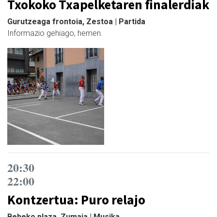
Txokoko Txapelketaren finalerdiak
Gurutzeaga frontoia, Zestoa | Partida
Informazio gehiago, hemen.
20:30
22:00
Kontzertua: Puro relajo
Beheko plaza, Zumaia | Musika