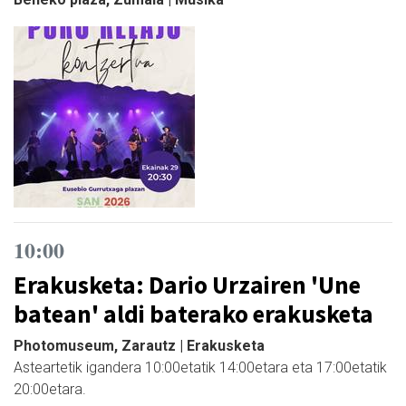
10:00
Erakusketa: Dario Urzairen 'Une
batean' aldi baterako erakusketa
Photomuseum, Zarautz | Erakusketa
Asteartetik igandera 10:00etatik 14:00etara eta 17:00etatik
20:00etara.