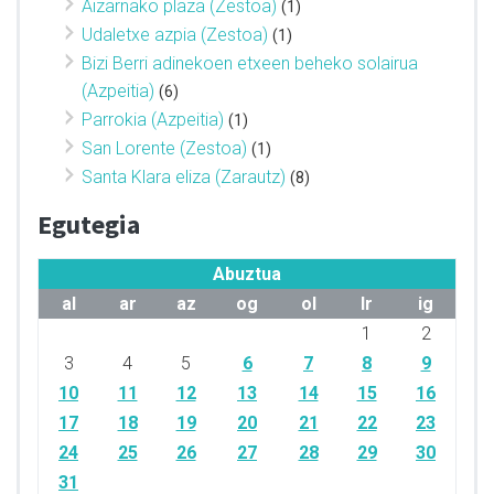
Aizarnako plaza (Zestoa)
(1)
Udaletxe azpia (Zestoa)
(1)
Bizi Berri adinekoen etxeen beheko solairua
(Azpeitia)
(6)
Parrokia (Azpeitia)
(1)
San Lorente (Zestoa)
(1)
Santa Klara eliza (Zarautz)
(8)
Egutegia
Abuztua
al
ar
az
og
ol
lr
ig
1
2
3
4
5
6
7
8
9
10
11
12
13
14
15
16
17
18
19
20
21
22
23
24
25
26
27
28
29
30
31