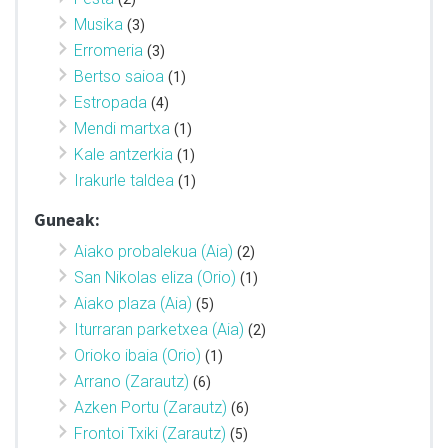
Musika
(3)
Erromeria
(3)
Bertso saioa
(1)
Estropada
(4)
Mendi martxa
(1)
Kale antzerkia
(1)
Irakurle taldea
(1)
Guneak:
Aiako probalekua (Aia)
(2)
San Nikolas eliza (Orio)
(1)
Aiako plaza (Aia)
(5)
Iturraran parketxea (Aia)
(2)
Orioko ibaia (Orio)
(1)
Arrano (Zarautz)
(6)
Azken Portu (Zarautz)
(6)
Frontoi Txiki (Zarautz)
(5)