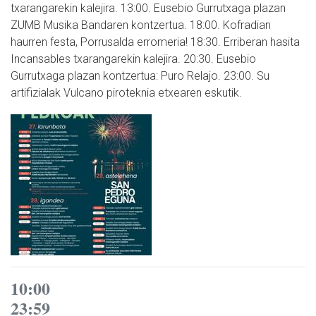
txarangarekin kalejira. 13:00. Eusebio Gurrutxaga plazan
ZUMB Musika Bandaren kontzertua. 18:00. Kofradian
haurren festa, Porrusalda erromeria! 18:30. Erriberan hasita
Incansables txarangarekin kalejira. 20:30. Eusebio
Gurrutxaga plazan kontzertua: Puro Relajo. 23:00. Su
artifizialak Vulcano piroteknia etxearen eskutik.
10:00
23:59