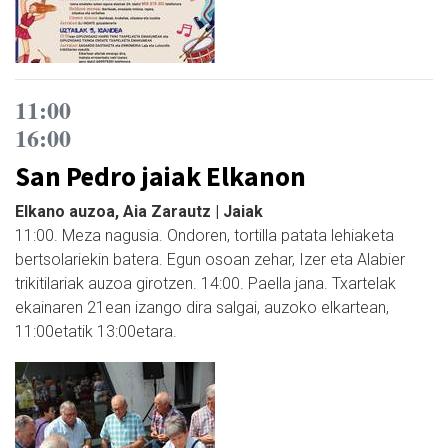
11:00
16:00
San Pedro jaiak Elkanon
Elkano auzoa, Aia Zarautz | Jaiak
11:00. Meza nagusia. Ondoren, tortilla patata lehiaketa
bertsolariekin batera. Egun osoan zehar, Izer eta Alabier
trikitilariak auzoa girotzen. 14:00. Paella jana. Txartelak
ekainaren 21ean izango dira salgai, auzoko elkartean,
11:00etatik 13:00etara.