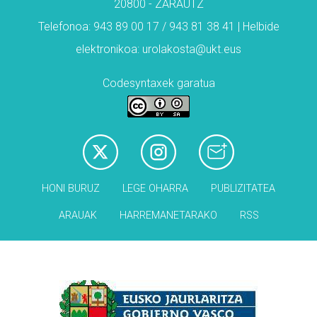
20800 - ZARAUTZ
Telefonoa: 943 89 00 17 / 943 81 38 41 | Helbide
elektronikoa: urolakosta@ukt.eus
Codesyntaxek garatua
HONI BURUZ
LEGE OHARRA
PUBLIZITATEA
ARAUAK
HARREMANETARAKO
RSS
Babesleak