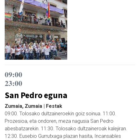
09:00
23:00
San Pedro eguna
Zumaia, Zumaia | Festak
09:00. Tolosako dultzaineroekin goiz soinua. 11:00.
Prozesioa, eta ondoren, meza nagusia San Pedro
abesbatzarekin. 11:30. Tolosako dultzaineroak kalejiran.
12:30. Eusebio Gurrutxaga plazan hasita, Incansables