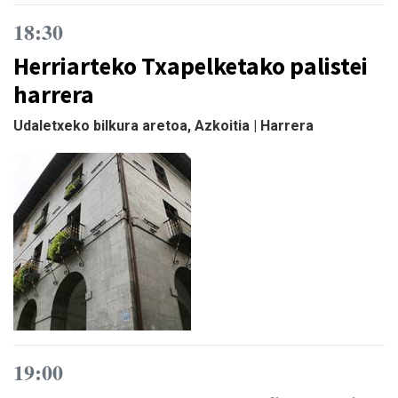
18:30
Herriarteko Txapelketako palistei
harrera
Udaletxeko bilkura aretoa, Azkoitia | Harrera
19:00