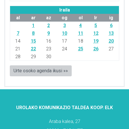
Iraila
al
ar
az
og
ol
lr
ig
1
2
3
4
5
6
7
8
9
10
11
12
13
14
15
16
17
18
19
20
21
22
23
24
25
26
27
28
29
30
Urte osoko agenda ikusi »»
UROLAKO KOMUNIKAZIO TALDEA KOOP. ELK
Araba kalea, 27