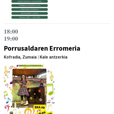
18:00
19:00
Porrusaldaren Erromeria
Kofradia, Zumaia | Kale antzerkia