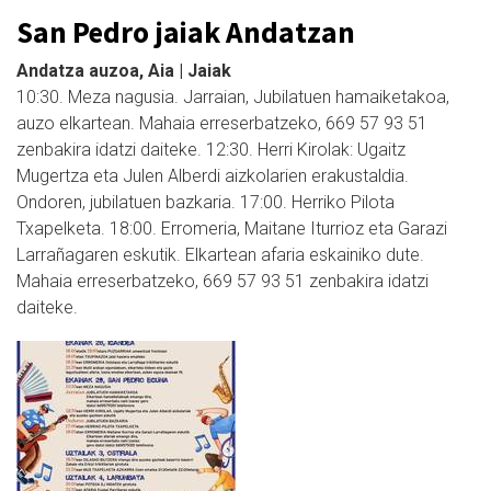
San Pedro jaiak Andatzan
Andatza auzoa, Aia | Jaiak
10:30. Meza nagusia. Jarraian, Jubilatuen hamaiketakoa,
auzo elkartean. Mahaia erreserbatzeko, 669 57 93 51
zenbakira idatzi daiteke. 12:30. Herri Kirolak: Ugaitz
Mugertza eta Julen Alberdi aizkolarien erakustaldia.
Ondoren, jubilatuen bazkaria. 17:00. Herriko Pilota
Txapelketa. 18:00. Erromeria, Maitane Iturrioz eta Garazi
Larrañagaren eskutik. Elkartean afaria eskainiko dute.
Mahaia erreserbatzeko, 669 57 93 51 zenbakira idatzi
daiteke.