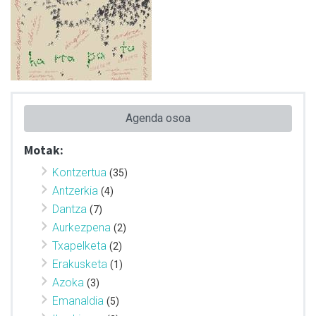
Agenda osoa
Motak:
Kontzertua
(35)
Antzerkia
(4)
Dantza
(7)
Aurkezpena
(2)
Txapelketa
(2)
Erakusketa
(1)
Azoka
(3)
Emanaldia
(5)