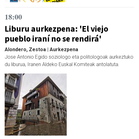
18:00
Liburu aurkezpena: 'El viejo
pueblo iraní no se rendirá'
Alondero, Zestoa | Aurkezpena
Jose Antonio Egido soziologo eta politologoak aurkeztuko
du liburua, Iranen Aldeko Euskal Komiteak antolatuta.