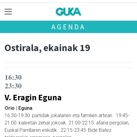
AGENDA
Ostirala, ekainak 19
16:30
23:30
V. Eragin Eguna
Orio | Eguna
16:30-19:30: partidak jokalarien eta familien artean. 19:45-
21:00: kaleetan zehar jokoak. 21:00-22:15: afaria pergolan,
Euskal Parrillaren eskutik. 22:15-23:45: Bide Batez