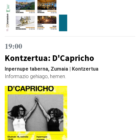
19:00
Kontzertua: D'Capricho
Inpernupe taberna, Zumaia | Kontzertua
Informazio gehiago, hemen.