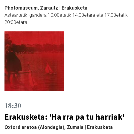
Photomuseum, Zarautz | Erakusketa
Asteartetik igandera 10:00etatik 14:00etara eta 17:00etatik
20:00etara.
18:30
Erakusketa: 'Ha rra pa tu harriak'
Oxford aretoa (Alondegia), Zumaia | Erakusketa