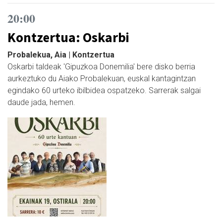
20:00
Kontzertua: Oskarbi
Probalekua, Aia | Kontzertua
Oskarbi taldeak 'Gipuzkoa Donemilia' bere disko berria
aurkeztuko du Aiako Probalekuan, euskal kantagintzan
egindako 60 urteko ibilbidea ospatzeko. Sarrerak salgai
daude jada, hemen.