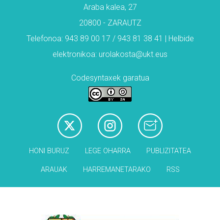
Araba kalea, 27
20800 - ZARAUTZ
Telefonoa: 943 89 00 17 / 943 81 38 41 | Helbide
elektronikoa: urolakosta@ukt.eus
Codesyntaxek garatua
HONI BURUZ
LEGE OHARRA
PUBLIZITATEA
ARAUAK
HARREMANETARAKO
RSS
Babesleak