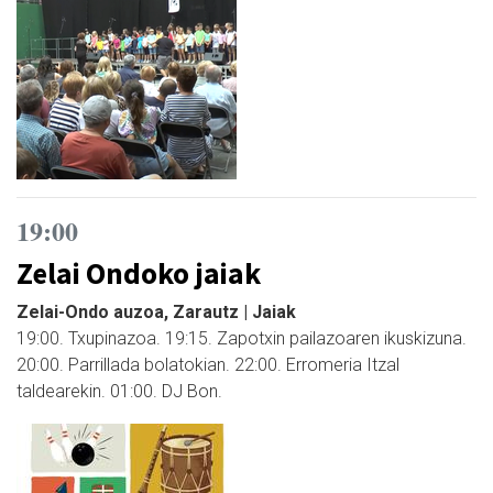
19:00
Zelai Ondoko jaiak
Zelai-Ondo auzoa, Zarautz | Jaiak
19:00. Txupinazoa. 19:15. Zapotxin pailazoaren ikuskizuna.
20:00. Parrillada bolatokian. 22:00. Erromeria Itzal
taldearekin. 01:00. DJ Bon.