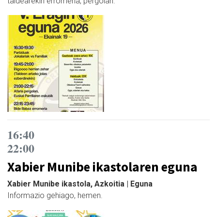
taldearekin erromeria, pergolan.
16:40
22:00
Xabier Munibe ikastolaren eguna
Xabier Munibe ikastola, Azkoitia | Eguna
Informazio gehiago, hemen.