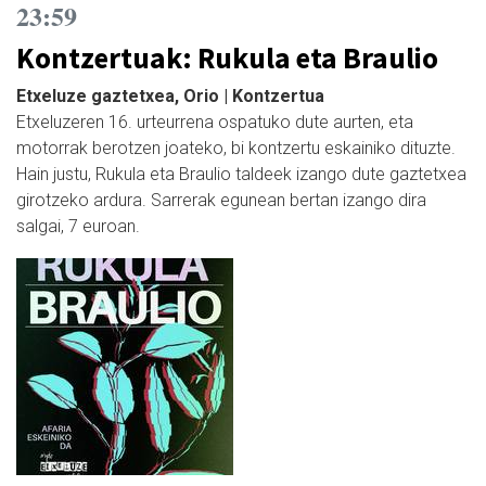
23:59
Kontzertuak: Rukula eta Braulio
Etxeluze gaztetxea, Orio | Kontzertua
Etxeluzeren 16. urteurrena ospatuko dute aurten, eta
motorrak berotzen joateko, bi kontzertu eskainiko dituzte.
Hain justu, Rukula eta Braulio taldeek izango dute gaztetxea
girotzeko ardura. Sarrerak egunean bertan izango dira
salgai, 7 euroan.