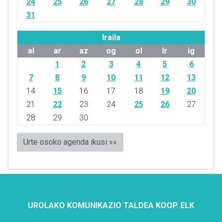
24
25
26
27
28
29
30
31
Iraila
al
ar
az
og
ol
lr
ig
1
2
3
4
5
6
7
8
9
10
11
12
13
14
15
16
17
18
19
20
21
22
23
24
25
26
27
28
29
30
Urte osoko agenda ikusi »»
UROLAKO KOMUNIKAZIO TALDEA KOOP. ELK