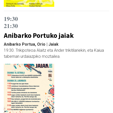
19:30
21:30
Anibarko Portuko jaiak
Anibarko Portua, Orio | Jaiak
19:30. Trikipoteoa Alaitz eta Ander trikitilariekin, eta Kaiua
tabernan urdaiazpiko moztailea.