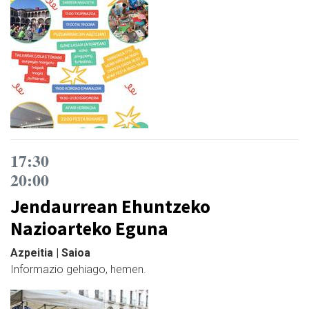
17:30
20:00
Jendaurrean Ehuntzeko
Nazioarteko Eguna
Azpeitia | Saioa
Informazio gehiago, hemen.