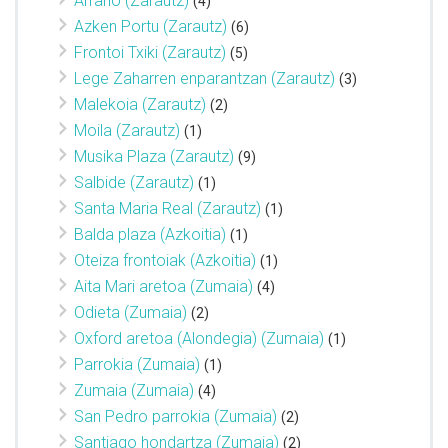
Arrano (Zarautz)
(4)
Azken Portu (Zarautz)
(6)
Frontoi Txiki (Zarautz)
(5)
Lege Zaharren enparantzan (Zarautz)
(3)
Malekoia (Zarautz)
(2)
Moila (Zarautz)
(1)
Musika Plaza (Zarautz)
(9)
Salbide (Zarautz)
(1)
Santa Maria Real (Zarautz)
(1)
Balda plaza (Azkoitia)
(1)
Oteiza frontoiak (Azkoitia)
(1)
Aita Mari aretoa (Zumaia)
(4)
Odieta (Zumaia)
(2)
Oxford aretoa (Alondegia) (Zumaia)
(1)
Parrokia (Zumaia)
(1)
Zumaia (Zumaia)
(4)
San Pedro parrokia (Zumaia)
(2)
Santiago hondartza (Zumaia)
(2)