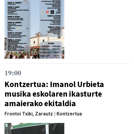
19:00
Kontzertua: Imanol Urbieta
musika eskolaren ikasturte
amaierako ekitaldia
Frontoi Txiki, Zarautz | Kontzertua