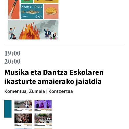
19:00
20:00
Musika eta Dantza Eskolaren
ikasturte amaierako jaialdia
Komentua, Zumaia | Kontzertua