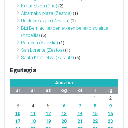
Kultur Etxea (Orio)
(2)
Aizarnako plaza (Zestoa)
(1)
Udaletxe azpia (Zestoa)
(1)
Bizi Berri adinekoen etxeen beheko solairua
(Azpeitia)
(6)
Parrokia (Azpeitia)
(1)
San Lorente (Zestoa)
(1)
Santa Klara eliza (Zarautz)
(5)
Egutegia
Abuztua
al
ar
az
og
ol
lr
ig
1
2
3
4
5
6
7
8
9
10
11
12
13
14
15
16
17
18
19
20
21
22
23