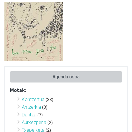
Agenda osoa
Motak:
Kontzertua
(33)
Antzerkia
(3)
Dantza
(7)
Aurkezpena
(2)
Txapelketa
(2)