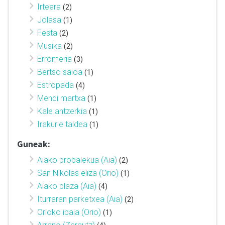
Irteera
(2)
Jolasa
(1)
Festa
(2)
Musika
(2)
Erromeria
(3)
Bertso saioa
(1)
Estropada
(4)
Mendi martxa
(1)
Kale antzerkia
(1)
Irakurle taldea
(1)
Guneak:
Aiako probalekua (Aia)
(2)
San Nikolas eliza (Orio)
(1)
Aiako plaza (Aia)
(4)
Iturraran parketxea (Aia)
(2)
Orioko ibaia (Orio)
(1)