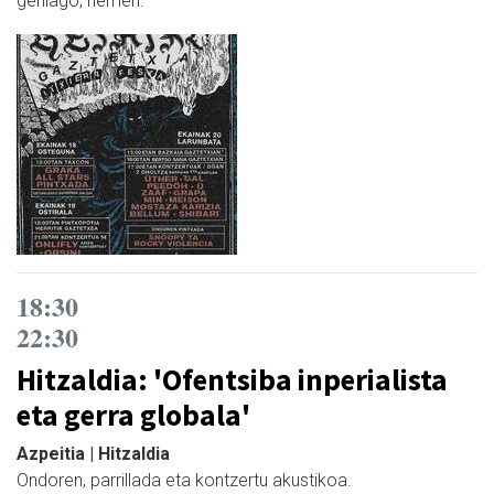
gehiago, hemen.
18:30
22:30
Hitzaldia: 'Ofentsiba inperialista
eta gerra globala'
Azpeitia | Hitzaldia
Ondoren, parrillada eta kontzertu akustikoa.