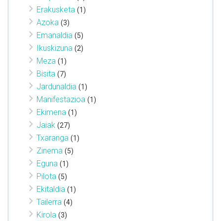
Erakusketa
(1)
Azoka
(3)
Emanaldia
(5)
Ikuskizuna
(2)
Meza
(1)
Bisita
(7)
Jardunaldia
(1)
Manifestazioa
(1)
Ekimena
(1)
Jaiak
(27)
Txaranga
(1)
Zinema
(5)
Eguna
(1)
Pilota
(5)
Ekitaldia
(1)
Tailerra
(4)
Kirola
(3)