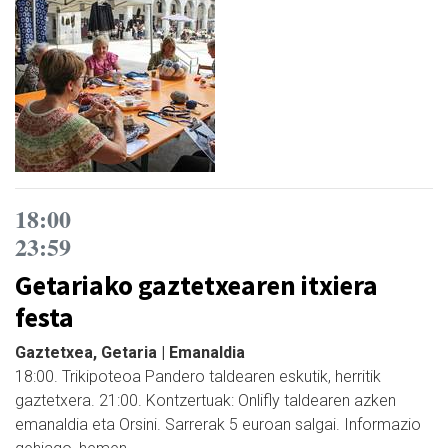
18:00
23:59
Getariako gaztetxearen itxiera
festa
Gaztetxea, Getaria | Emanaldia
18:00. Trikipoteoa Pandero taldearen eskutik, herritik
gaztetxera. 21:00. Kontzertuak: Onlifly taldearen azken
emanaldia eta Orsini. Sarrerak 5 euroan salgai. Informazio