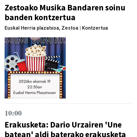
Zestoako Musika Bandaren soinu
banden kontzertua
Euskal Herria plazatxoa, Zestoa | Kontzertua
10:00
Erakusketa: Dario Urzairen 'Une
batean' aldi baterako erakusketa