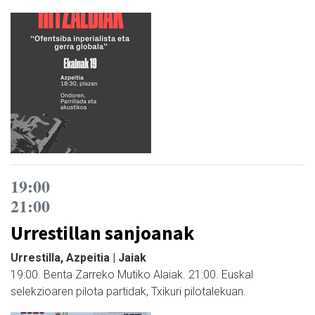
19:00
21:00
Urrestillan sanjoanak
Urrestilla, Azpeitia | Jaiak
19:00. Benta Zarreko Mutiko Alaiak. 21:00. Euskal
selekzioaren pilota partidak, Txikuri pilotalekuan.