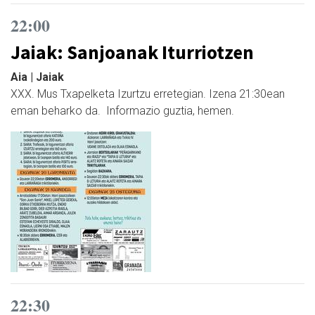
22:00
Jaiak: Sanjoanak Iturriotzen
Aia | Jaiak
XXX. Mus Txapelketa Izurtzu erretegian. Izena 21:30ean
eman beharko da. Informazio guztia, hemen.
22:30