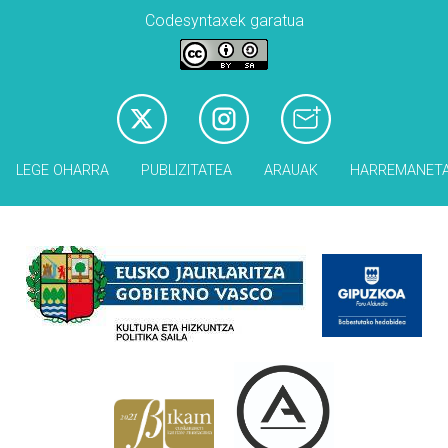
Codesyntaxek garatua
LEGE OHARRA
PUBLIZITATEA
ARAUAK
HARREMANET
Babesleak