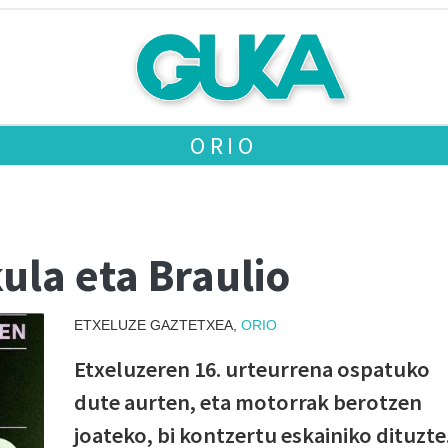
ORIO
ula eta Braulio
ETXELUZE GAZTETXEA,
ORIO
Etxeluzeren 16. urteurrena ospatuko
dute aurten, eta motorrak berotzen
joateko, bi kontzertu eskainiko dituzte