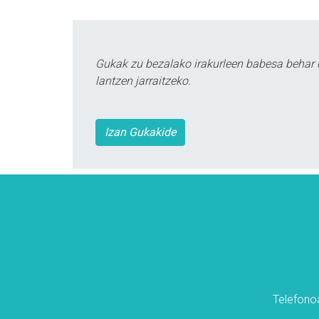
Gukak zu bezalako irakurleen babesa behar 
lantzen jarraitzeko.
Izan Gukakide
Telefonoa