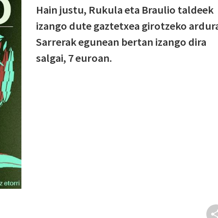
Hain justu, Rukula eta Braulio taldeek
izango dute gaztetxea girotzeko ardur
Sarrerak egunean bertan izango dira
salgai, 7 euroan.