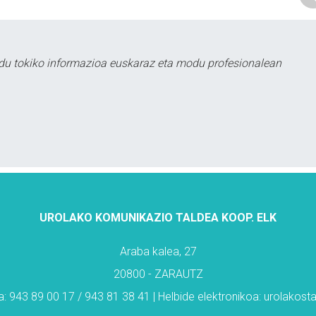
du tokiko informazioa euskaraz eta modu profesionalean
UROLAKO KOMUNIKAZIO TALDEA KOOP. ELK
Araba kalea, 27
20800 - ZARAUTZ
: 943 89 00 17 / 943 81 38 41 | Helbide elektronikoa: urolakos