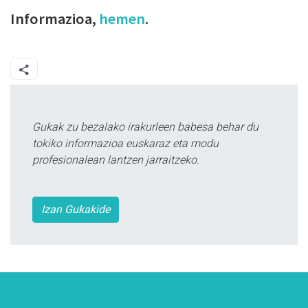
Informazioa,
hemen
.
Gukak zu bezalako irakurleen babesa behar du
tokiko informazioa euskaraz eta modu
profesionalean lantzen jarraitzeko.
Izan Gukakide