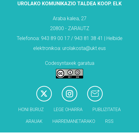
UROLAKO KOMUNIKAZIO TALDEA KOOP. ELK
Araba kalea, 27
20800 - ZARAUTZ
Telefonoa: 943 89 00 17 / 943 81 38 41 | Helbide
elektronikoa: urolakosta@ukt.eus
Codesyntaxek garatua
HONI BURUZ
LEGE OHARRA
PUBLIZITATEA
ARAUAK
HARREMANETARAKO
RSS