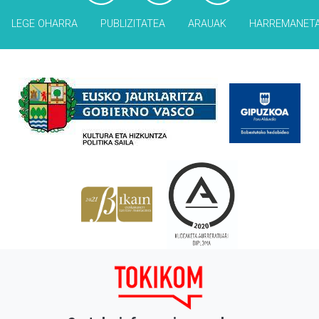
LEGE OHARRA
PUBLIZITATEA
ARAUAK
HARREMANET
Babesleak