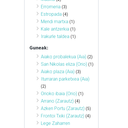
Erromeria
(3)
Estropada
(4)
Mendi martxa
(1)
Kale antzerkia
(1)
Irakurle taldea
(1)
Guneak:
Aiako probalekua (Aia)
(2)
San Nikolas eliza (Orio)
(1)
Aiako plaza (Aia)
(3)
Iturraran parketxea (Aia)
(2)
Orioko ibaia (Orio)
(1)
Arrano (Zarautz)
(4)
Azken Portu (Zarautz)
(5)
Frontoi Txiki (Zarautz)
(4)
Lege Zaharren