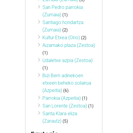
San Pedro parrokia
(Zumaia)
(1)
Santiago hondartza
(Zumaia)
(2)
Kultur Etxea (Orio)
(2)
Aizarnako plaza (Zestoa)
(1)
Udaletxe azpia (Zestoa)
(1)
Bizi Berri adinekoen
etxeen beheko solairua
(Azpeitia)
(6)
Parrokia (Azpeitia)
(1)
San Lorente (Zestoa)
(1)
Santa Klara eliza
(Zarautz)
(5)