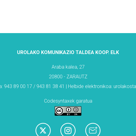
UROLAKO KOMUNIKAZIO TALDEA KOOP. ELK
Araba kalea, 27
20800 - ZARAUTZ
: 943 89 00 17 / 943 81 38 41 | Helbide elektronikoa: urolakos
Codesyntaxek garatua