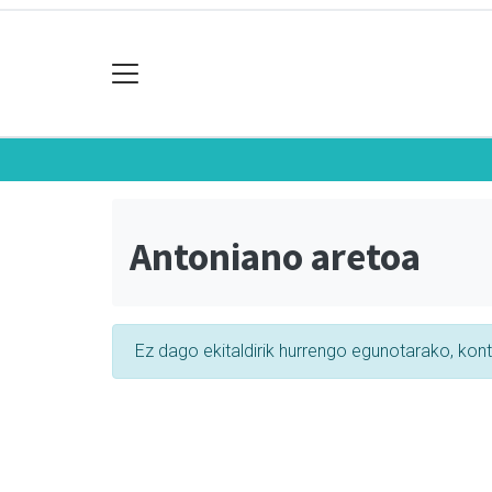
Antoniano aretoa
Ez dago ekitaldirik hurrengo egunotarako, kon