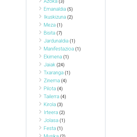
Azoka
(3)
Emanaldia
(5)
Ikuskizuna
(2)
Meza
(1)
Bisita
(7)
Jardunaldia
(1)
Manifestazioa
(1)
Ekimena
(1)
Jaiak
(24)
Txaranga
(1)
Zinema
(4)
Pilota
(4)
Tailerra
(4)
Kirola
(3)
Irteera
(2)
Jolasa
(1)
Festa
(1)
Musika
(2)