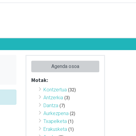
Agenda osoa
Motak:
Kontzertua
(32)
Antzerkia
(3)
Dantza
(7)
Aurkezpena
(2)
Txapelketa
(1)
Erakusketa
(1)