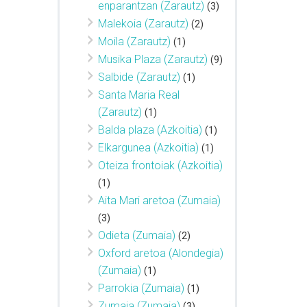
enparantzan (Zarautz)
(3)
Malekoia (Zarautz)
(2)
Moila (Zarautz)
(1)
Musika Plaza (Zarautz)
(9)
Salbide (Zarautz)
(1)
Santa Maria Real
(Zarautz)
(1)
Balda plaza (Azkoitia)
(1)
Elkargunea (Azkoitia)
(1)
Oteiza frontoiak (Azkoitia)
(1)
Aita Mari aretoa (Zumaia)
(3)
Odieta (Zumaia)
(2)
Oxford aretoa (Alondegia)
(Zumaia)
(1)
Parrokia (Zumaia)
(1)
Zumaia (Zumaia)
(3)