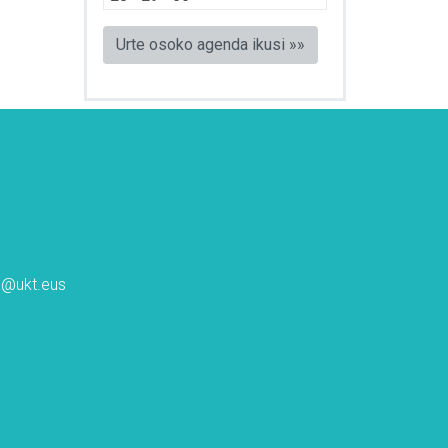
Urte osoko agenda ikusi »»
ta@ukt.eus