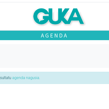
AGENDA
tsultatu
agenda nagusia
.