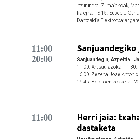
Itzurunera. Zumaiakoak, Mart
kalejira. 13:15. Eusebio Gur
Dantzaldia Elektrotxarangare
11:00
Sanjuandegiko 
20:00
Sanjuandegin, Azpeitia | J
11:00. Artisau azoka. 11:30. 
16:00. Zezena Jose Antonio Ag
19:45. Boletoen zozketa. 20:
11:00
Herri jaia: txah
dastaketa