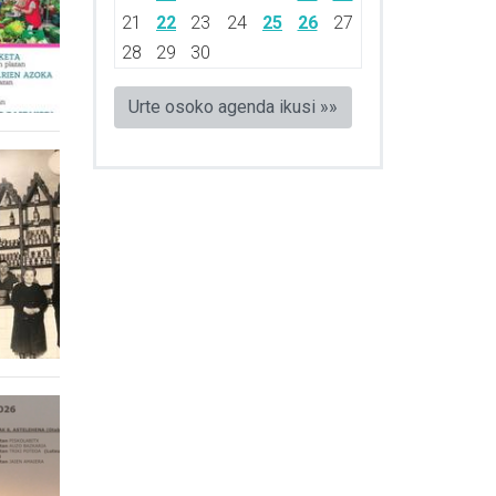
21
22
23
24
25
26
27
28
29
30
Urte osoko agenda ikusi »»