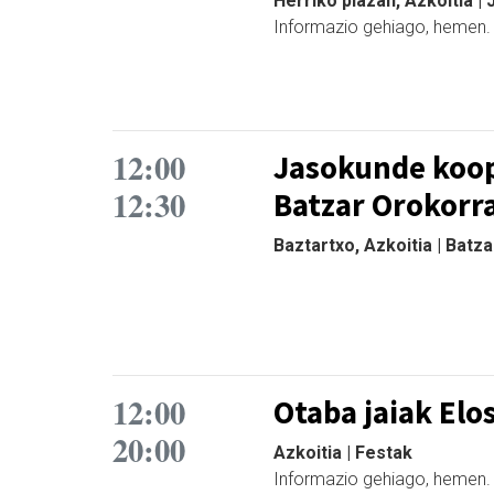
Herriko plazan, Azkoitia | 
Informazio gehiago, hemen
12:00
Jasokunde koop
12:30
Batzar Orokorr
Baztartxo, Azkoitia | Batz
12:00
Otaba jaiak Elo
20:00
Azkoitia | Festak
Informazio gehiago, hemen