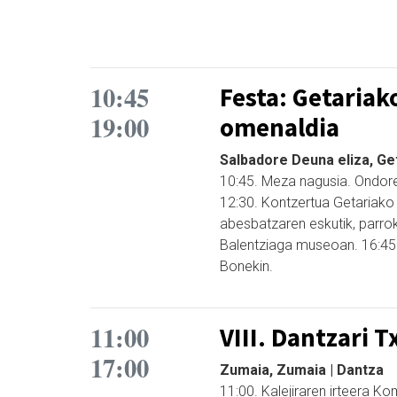
10:45
Festa: Getariak
19:00
omenaldia
Salbadore Deuna eliza, Get
10:45. Meza nagusia. Ondore
12:30. Kontzertua Getariak
abesbatzaren eskutik, parrok
Balentziaga museoan. 16:45.
Bonekin.
11:00
VIII. Dantzari T
17:00
Zumaia, Zumaia | Dantza
11:00. Kalejiraren irteera K