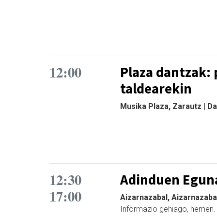
12:00
Plaza dantzak: 
taldearekin
Musika Plaza, Zarautz | D
12:30
Adinduen Egun
17:00
Aizarnazabal, Aizarnazaba
Informazio gehiago, hemen