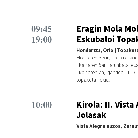
09:45
Eragin Mola Mo
19:00
Eskubaloi Topa
Hondartza, Orio | Topaket
Ekainaren 5ean, ostirala: ka
Ekainaren 6an, larunbata: eusk
Ekainaren 7a, igandea: LH 3.
topaketa irekia.
10:00
Kirola: II. Vist
Jolasak
Vista Alegre auzoa, Zaraut