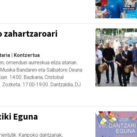
o zahartzaroari
aria | Kontzertua
n, omenduei aurreskua eliza atarian.
o Musika Bandaren eta Salbatore Deuna
ian. 14:00. Bazkaria, Cristobal
 Zozketa. 17:00-19:00. Dantzaldia, DJ
xiki Eguna
omentutik. Kanpoko dantzariak,