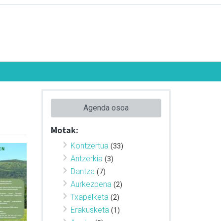
Agenda osoa
Motak:
Kontzertua
(33)
Antzerkia
(3)
Dantza
(7)
Aurkezpena
(2)
Txapelketa
(2)
Erakusketa
(1)