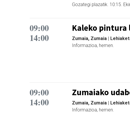
Gozategi plazatik. 10:15. Ek
09:00
Kaleko pintura 
14:00
Zumaia, Zumaia | Lehiaket
Informazioa, hemen.
09:00
Zumaiako udabe
14:00
Zumaia, Zumaia | Lehiaket
Informazioa, hemen.