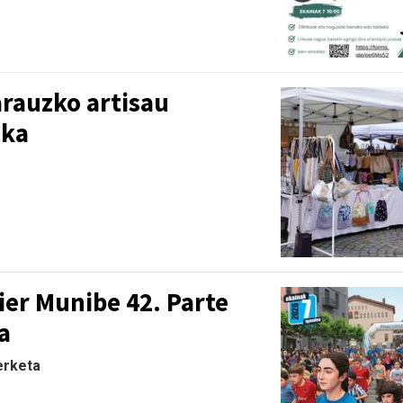
arauzko artisau
oka
ier Munibe 42. Parte
a
terketa