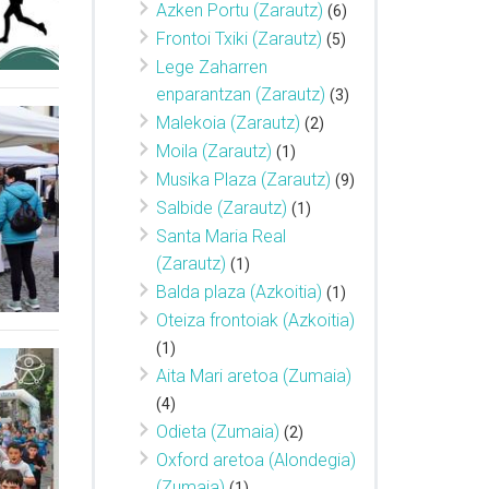
Azken Portu (Zarautz)
(6)
Frontoi Txiki (Zarautz)
(5)
Lege Zaharren
enparantzan (Zarautz)
(3)
Malekoia (Zarautz)
(2)
Moila (Zarautz)
(1)
Musika Plaza (Zarautz)
(9)
Salbide (Zarautz)
(1)
Santa Maria Real
(Zarautz)
(1)
Balda plaza (Azkoitia)
(1)
Oteiza frontoiak (Azkoitia)
(1)
Aita Mari aretoa (Zumaia)
(4)
Odieta (Zumaia)
(2)
Oxford aretoa (Alondegia)
(Zumaia)
(1)