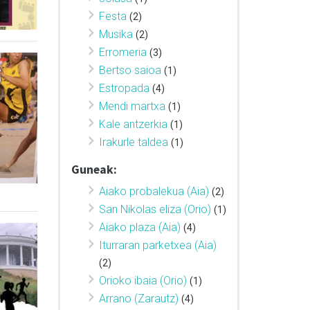
Festa
(2)
Musika
(2)
Erromeria
(3)
Bertso saioa
(1)
Estropada
(4)
Mendi martxa
(1)
Kale antzerkia
(1)
Irakurle taldea
(1)
Guneak:
Aiako probalekua (Aia)
(2)
San Nikolas eliza (Orio)
(1)
Aiako plaza (Aia)
(4)
Iturraran parketxea (Aia)
(2)
Orioko ibaia (Orio)
(1)
Arrano (Zarautz)
(4)