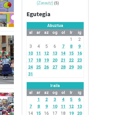
(Zarautz)
(5)
Egutegia
Abuztua
al
ar
az
og
ol
lr
ig
1
2
3
4
5
6
7
8
9
10
11
12
13
14
15
16
17
18
19
20
21
22
23
24
25
26
27
28
29
30
31
Iraila
al
ar
az
og
ol
lr
ig
1
2
3
4
5
6
7
8
9
10
11
12
13
14
15
16
17
18
19
20