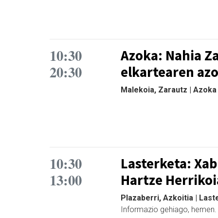
10:30
Azoka: Nahia Z
20:30
elkartearen az
Malekoia, Zarautz | Azoka
10:30
Lasterketa: Xab
13:00
Hartze Herrikoi
Plazaberri, Azkoitia | Las
Informazio gehiago, hemen.