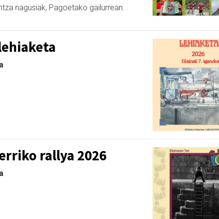
intza nagusiak, Pagoetako gailurrean.
lehiaketa
a
rriko rallya 2026
a