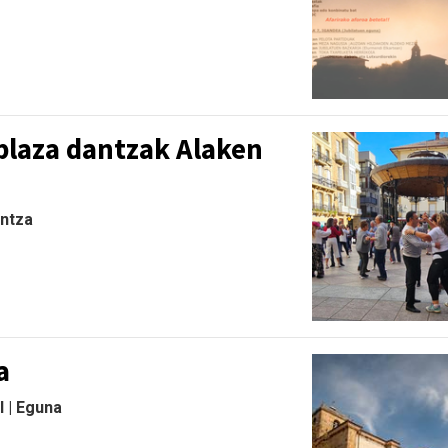
plaza dantzak Alaken
antza
a
l | Eguna
.