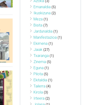
Azoka
(3)
Emanaldia
(5)
Ikuskizuna
(2)
Meza
(1)
Bisita
(7)
Jardunaldia
(1)
Manifestazioa
(1)
Ekimena
(1)
Jaiak
(27)
Txaranga
(1)
Zinema
(5)
Eguna
(1)
Pilota
(5)
Ekitaldia
(1)
Tailerra
(4)
Kirola
(3)
Irteera
(2)
Jolasa
(1)