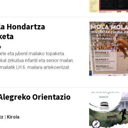
la Hondartza
keta
a
dete eta jubenil mailako topaketa.
al zirkuitua infantil eta senior mailan.
 mailatik LH 6. mailara artekoentzat
a Alegreko Orientazio
z | Kirola