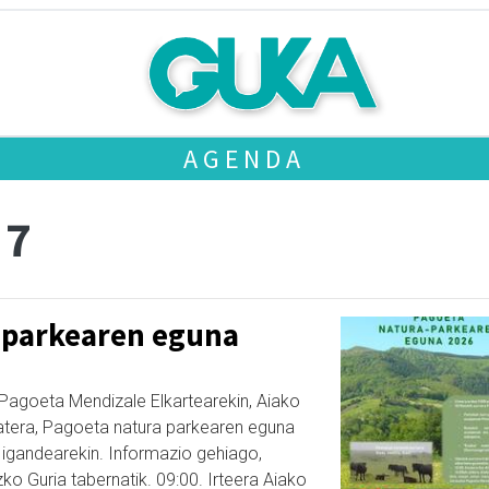
AGENDA
 7
 parkearen eguna
Pagoeta Mendizale Elkartearekin, Aiako
batera, Pagoeta natura parkearen eguna
 igandearekin. Informazio gehiago,
ko Guria tabernatik. 09:00. Irteera Aiako