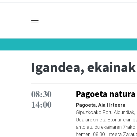
Igandea, ekainak
08:30
Pagoeta natura
14:00
Pagoeta, Aia | Irteera
Gipuzkoako Foru Aldundiak, 
Udalarekin eta Etorlurrekin 
antolatu du ekainaren 7rako,
hemen. 08:30. Irteera Zarauz