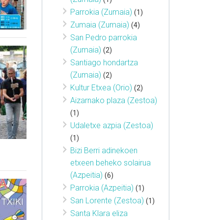
Parrokia (Zumaia)
(1)
Zumaia (Zumaia)
(4)
San Pedro parrokia
(Zumaia)
(2)
Santiago hondartza
(Zumaia)
(2)
Kultur Etxea (Orio)
(2)
Aizarnako plaza (Zestoa)
(1)
Udaletxe azpia (Zestoa)
(1)
Bizi Berri adinekoen
etxeen beheko solairua
(Azpeitia)
(6)
Parrokia (Azpeitia)
(1)
San Lorente (Zestoa)
(1)
Santa Klara eliza