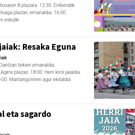
xoaren 8 plazara. 12:30. Erriberatik
rutxaga plazan, emanaldia. 16:00.
n eskutik.
jaiak: Resaka Eguna
aiak
Dantzari txikien emanaldia.
irre plazan. 18:00. Herri kirol jaialdia.
00. Mantangorriren agur ekitaldia.
al eta sagardo