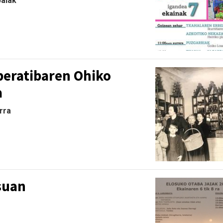
Jaiak
.
eratibaren Ohiko
a
arra
suan
.