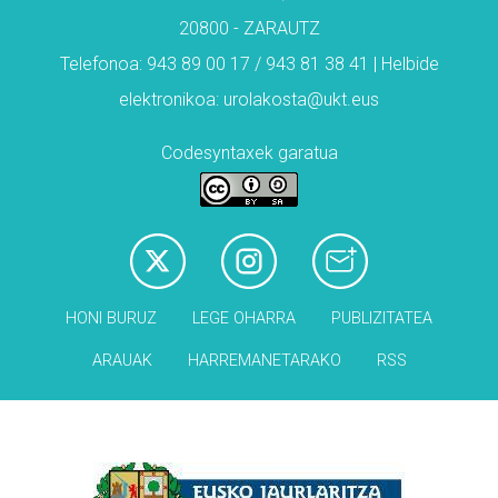
20800 - ZARAUTZ
Telefonoa: 943 89 00 17 / 943 81 38 41 | Helbide
elektronikoa: urolakosta@ukt.eus
Codesyntaxek garatua
HONI BURUZ
LEGE OHARRA
PUBLIZITATEA
ARAUAK
HARREMANETARAKO
RSS
Babesleak