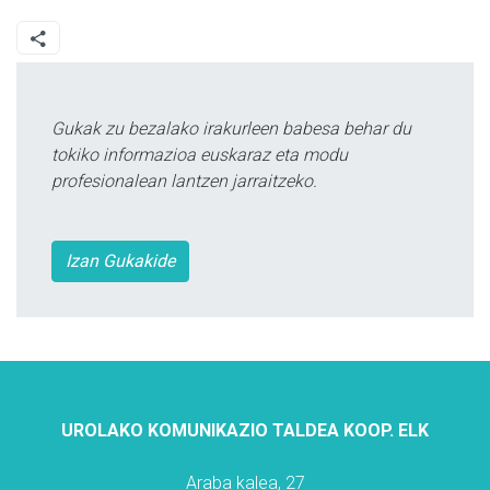
Gukak zu bezalako irakurleen babesa behar du
tokiko informazioa euskaraz eta modu
profesionalean lantzen jarraitzeko.
Izan Gukakide
UROLAKO KOMUNIKAZIO TALDEA KOOP. ELK
Araba kalea, 27