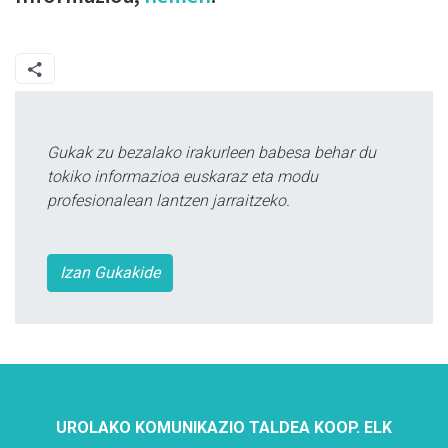
Gukak zu bezalako irakurleen babesa behar du
tokiko informazioa euskaraz eta modu
profesionalean lantzen jarraitzeko.
Izan Gukakide
UROLAKO KOMUNIKAZIO TALDEA KOOP. ELK