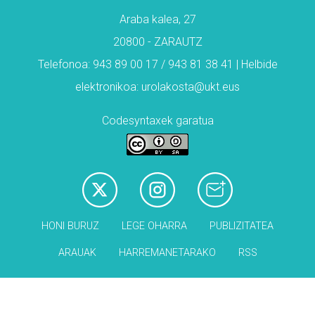
Araba kalea, 27
20800 - ZARAUTZ
Telefonoa: 943 89 00 17 / 943 81 38 41 | Helbide
elektronikoa: urolakosta@ukt.eus
Codesyntaxek garatua
HONI BURUZ
LEGE OHARRA
PUBLIZITATEA
ARAUAK
HARREMANETARAKO
RSS
Babesleak