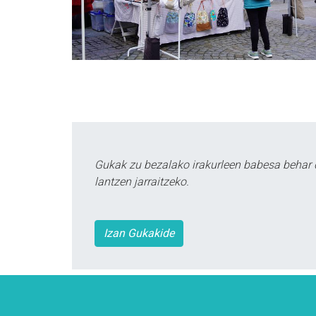
Gukak zu bezalako irakurleen babesa behar 
lantzen jarraitzeko.
Izan Gukakide