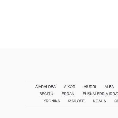
AIARALDEA
AIKOR
AIURRI
ALEA
BEGITU
ERRAN
EUSKALERRIA IRRA
KRONIKA
MAILOPE
NOAUA
O