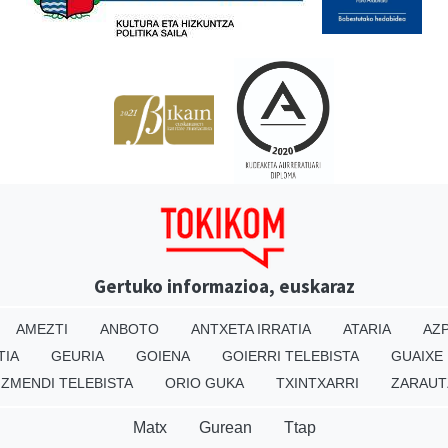
Gertuko informazioa, euskaraz
AMEZTI
ANBOTO
ANTXETA IRRATIA
ATARIA
AZP
TIA
GEURIA
GOIENA
GOIERRI TELEBISTA
GUAIXE
IZMENDI TELEBISTA
ORIO GUKA
TXINTXARRI
ZARAUT
Matx
Gurean
Ttap