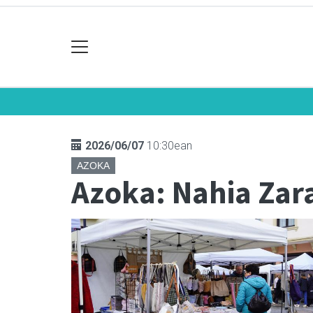
2026/06/07
10:30ean
AZOKA
Azoka: Nahia Zar