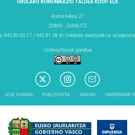
UROLAKO KOMUNIKAZIO TALDEA KOOP. ELK
Araba kalea, 27
20800 - ZARAUTZ
: 943 89 00 17 / 943 81 38 41 | Helbide elektronikoa: urolakos
Codesyntaxek garatua
LEGE OHARRA
PUBLIZITATEA
ARAUAK
HARREMANET
Babesleak