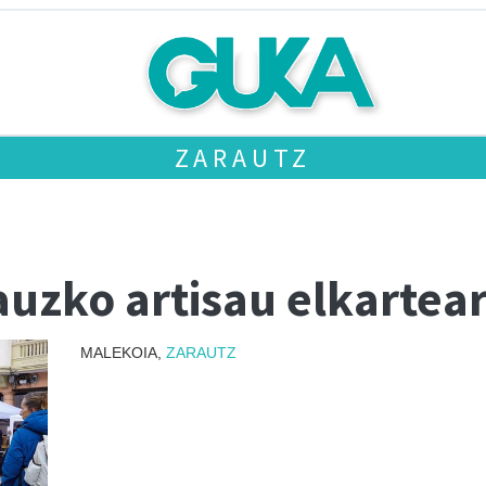
ZARAUTZ
auzko artisau elkartea
MALEKOIA,
ZARAUTZ