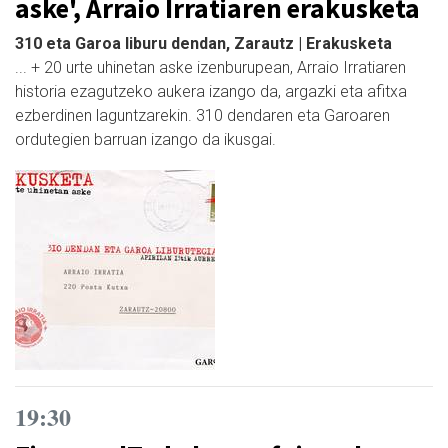
aske', Arraio Irratiaren erakusketa
310 eta Garoa liburu dendan, Zarautz | Erakusketa
... + 20 urte uhinetan aske izenburupean, Arraio Irratiaren
historia ezagutzeko aukera izango da, argazki eta afitxa
ezberdinen laguntzarekin. 310 dendaren eta Garoaren
ordutegien barruan izango da ikusgai.
19:30