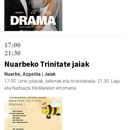
17:00
21:30
Nuarbeko Trinitate jaiak
Nuarbe, Azpeitia | Jaiak
17:00. Ume jolasak, tailerrak eta txokolatada. 21:30. Laja
eta Narbaiza trikitilariekin erromeria.