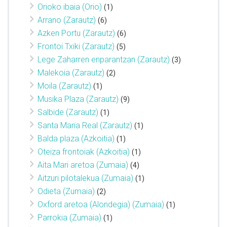
Orioko ibaia (Orio)
(1)
Arrano (Zarautz)
(6)
Azken Portu (Zarautz)
(6)
Frontoi Txiki (Zarautz)
(5)
Lege Zaharren enparantzan (Zarautz)
(3)
Malekoia (Zarautz)
(2)
Moila (Zarautz)
(1)
Musika Plaza (Zarautz)
(9)
Salbide (Zarautz)
(1)
Santa Maria Real (Zarautz)
(1)
Balda plaza (Azkoitia)
(1)
Oteiza frontoiak (Azkoitia)
(1)
Aita Mari aretoa (Zumaia)
(4)
Aitzuri pilotalekua (Zumaia)
(1)
Odieta (Zumaia)
(2)
Oxford aretoa (Alondegia) (Zumaia)
(1)
Parrokia (Zumaia)
(1)