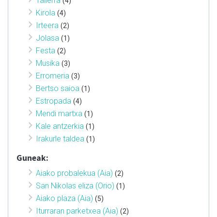
Tailerra
(4)
Kirola
(4)
Irteera
(2)
Jolasa
(1)
Festa
(2)
Musika
(3)
Erromeria
(3)
Bertso saioa
(1)
Estropada
(4)
Mendi martxa
(1)
Kale antzerkia
(1)
Irakurle taldea
(1)
Guneak:
Aiako probalekua (Aia)
(2)
San Nikolas eliza (Orio)
(1)
Aiako plaza (Aia)
(5)
Iturraran parketxea (Aia)
(2)