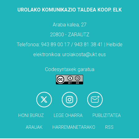
UROLAKO KOMUNIKAZIO TALDEA KOOP. ELK
Araba kalea, 27
20800 - ZARAUTZ
Telefonoa: 943 89 00 17 / 943 81 38 41 | Helbide
elektronikoa: urolakosta@ukt.eus
Codesyntaxek garatua
HONI BURUZ
LEGE OHARRA
PUBLIZITATEA
ARAUAK
HARREMANETARAKO
RSS