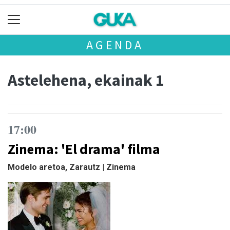
AGENDA
Astelehena, ekainak 1
17:00
Zinema: 'El drama' filma
Modelo aretoa, Zarautz | Zinema