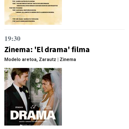
19:30
Zinema: 'El drama' filma
Modelo aretoa, Zarautz | Zinema