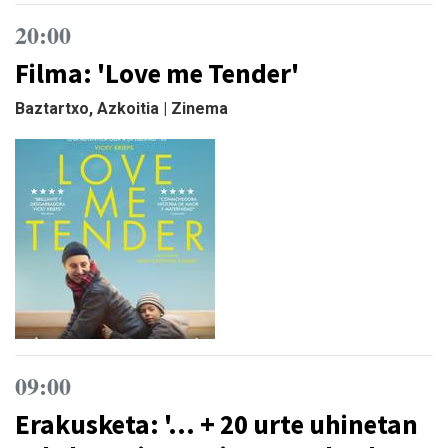
20:00
Filma: 'Love me Tender'
Baztartxo, Azkoitia | Zinema
09:00
Erakusketa: '... + 20 urte uhinetan