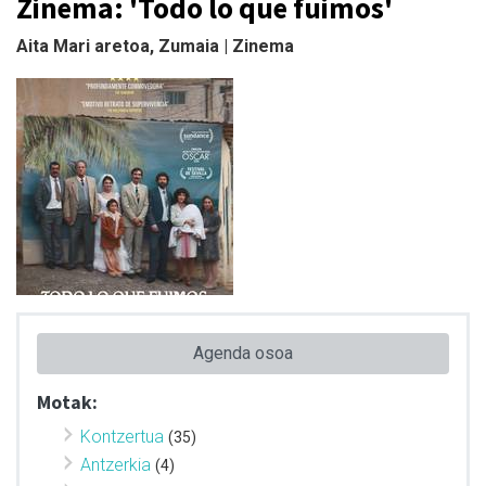
Zinema: 'Todo lo que fuimos'
Aita Mari aretoa, Zumaia | Zinema
Agenda osoa
Motak:
Kontzertua
(35)
Antzerkia
(4)