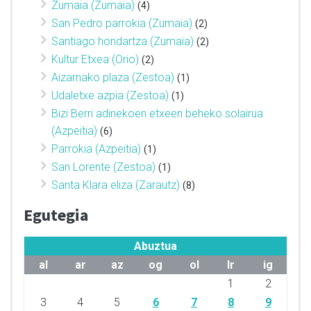
Zumaia (Zumaia)
(4)
San Pedro parrokia (Zumaia)
(2)
Santiago hondartza (Zumaia)
(2)
Kultur Etxea (Orio)
(2)
Aizarnako plaza (Zestoa)
(1)
Udaletxe azpia (Zestoa)
(1)
Bizi Berri adinekoen etxeen beheko solairua
(Azpeitia)
(6)
Parrokia (Azpeitia)
(1)
San Lorente (Zestoa)
(1)
Santa Klara eliza (Zarautz)
(8)
Egutegia
Abuztua
al
ar
az
og
ol
lr
ig
1
2
3
4
5
6
7
8
9