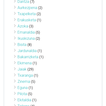
Dantza
(7)
Aurkezpena
(2)
Txapelketa
(2)
Erakusketa
(1)
Azoka
(3)
Emanaldia
(5)
Ikuskizuna
(2)
Bisita
(8)
Jardunaldia
(1)
Bakarrizketa
(1)
Ekimena
(1)
Jaiak
(29)
Txaranga
(1)
Zinema
(5)
Eguna
(1)
Pilota
(5)
Ekitaldia
(1)