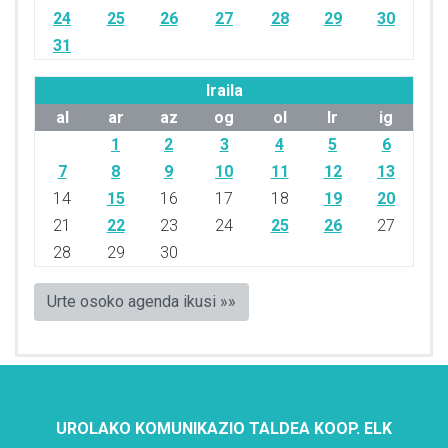
24
25
26
27
28
29
30
31
Iraila
al
ar
az
og
ol
lr
ig
1
2
3
4
5
6
7
8
9
10
11
12
13
14
15
16
17
18
19
20
21
22
23
24
25
26
27
28
29
30
Urte osoko agenda ikusi »»
UROLAKO KOMUNIKAZIO TALDEA KOOP. ELK