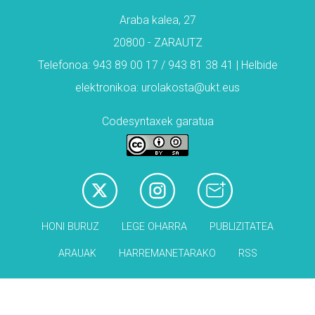
Araba kalea, 27
20800 - ZARAUTZ
Telefonoa: 943 89 00 17 / 943 81 38 41 | Helbide
elektronikoa: urolakosta@ukt.eus
Codesyntaxek garatua
HONI BURUZ
LEGE OHARRA
PUBLIZITATEA
ARAUAK
HARREMANETARAKO
RSS
Babesleak