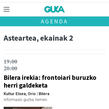
AGENDA
Asteartea, ekainak 2
19:00
20:00
Bilera irekia: frontoiari buruzko
herri galdeketa
Kultur Etxea, Orio | Bilera
Informazio guztia, hemen.