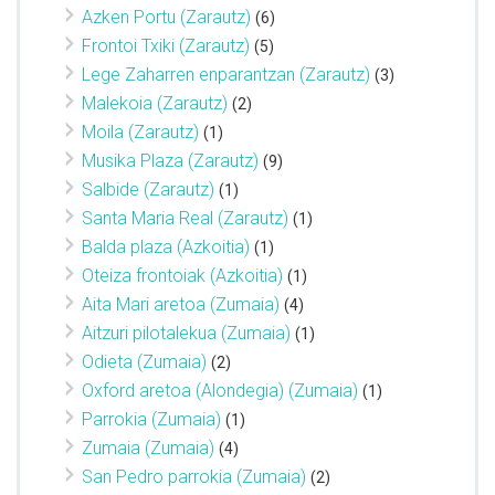
Azken Portu (Zarautz)
(6)
Frontoi Txiki (Zarautz)
(5)
Lege Zaharren enparantzan (Zarautz)
(3)
Malekoia (Zarautz)
(2)
Moila (Zarautz)
(1)
Musika Plaza (Zarautz)
(9)
Salbide (Zarautz)
(1)
Santa Maria Real (Zarautz)
(1)
Balda plaza (Azkoitia)
(1)
Oteiza frontoiak (Azkoitia)
(1)
Aita Mari aretoa (Zumaia)
(4)
Aitzuri pilotalekua (Zumaia)
(1)
Odieta (Zumaia)
(2)
Oxford aretoa (Alondegia) (Zumaia)
(1)
Parrokia (Zumaia)
(1)
Zumaia (Zumaia)
(4)
San Pedro parrokia (Zumaia)
(2)