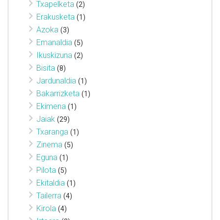
Txapelketa
(2)
Erakusketa
(1)
Azoka
(3)
Emanaldia
(5)
Ikuskizuna
(2)
Bisita
(8)
Jardunaldia
(1)
Bakarrizketa
(1)
Ekimena
(1)
Jaiak
(29)
Txaranga
(1)
Zinema
(5)
Eguna
(1)
Pilota
(5)
Ekitaldia
(1)
Tailerra
(4)
Kirola
(4)