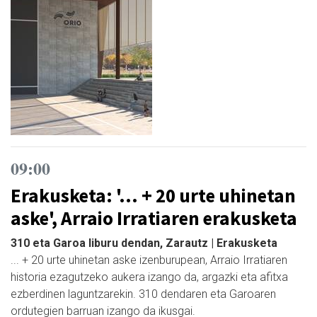
09:00
Erakusketa: '... + 20 urte uhinetan
aske', Arraio Irratiaren erakusketa
310 eta Garoa liburu dendan, Zarautz | Erakusketa
... + 20 urte uhinetan aske izenburupean, Arraio Irratiaren
historia ezagutzeko aukera izango da, argazki eta afitxa
ezberdinen laguntzarekin. 310 dendaren eta Garoaren
ordutegien barruan izango da ikusgai.