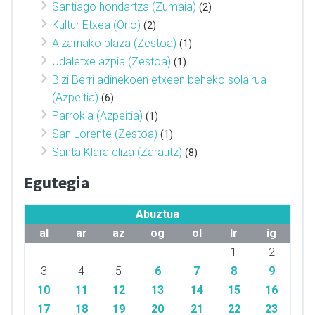
Santiago hondartza (Zumaia)
(2)
Kultur Etxea (Orio)
(2)
Aizarnako plaza (Zestoa)
(1)
Udaletxe azpia (Zestoa)
(1)
Bizi Berri adinekoen etxeen beheko solairua
(Azpeitia)
(6)
Parrokia (Azpeitia)
(1)
San Lorente (Zestoa)
(1)
Santa Klara eliza (Zarautz)
(8)
Egutegia
Abuztua
al
ar
az
og
ol
lr
ig
1
2
3
4
5
6
7
8
9
10
11
12
13
14
15
16
17
18
19
20
21
22
23