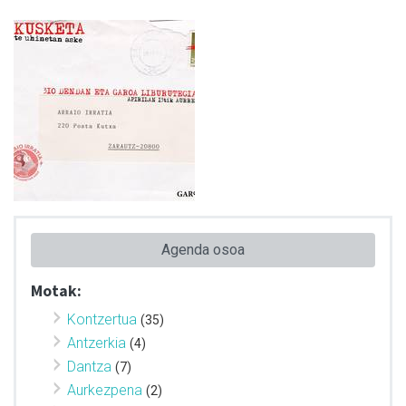
Agenda osoa
Motak:
Kontzertua
(35)
Antzerkia
(4)
Dantza
(7)
Aurkezpena
(2)