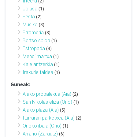
Irteera
(2)
Jolasa
(1)
Festa
(2)
Musika
(3)
Erromeria
(3)
Bertso saioa
(1)
Estropada
(4)
Mendi martxa
(1)
Kale antzerkia
(1)
Irakurle taldea
(1)
Guneak:
Aiako probalekua (Aia)
(2)
San Nikolas eliza (Orio)
(1)
Aiako plaza (Aia)
(5)
Iturraran parketxea (Aia)
(2)
Orioko ibaia (Orio)
(1)
Arrano (Zarautz)
(6)