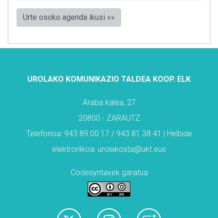
Urte osoko agenda ikusi »»
UROLAKO KOMUNIKAZIO TALDEA KOOP. ELK
Araba kalea, 27
20800 - ZARAUTZ
Telefonoa: 943 89 00 17 / 943 81 38 41 | Helbide
elektronikoa: urolakosta@ukt.eus
Codesyntaxek garatua