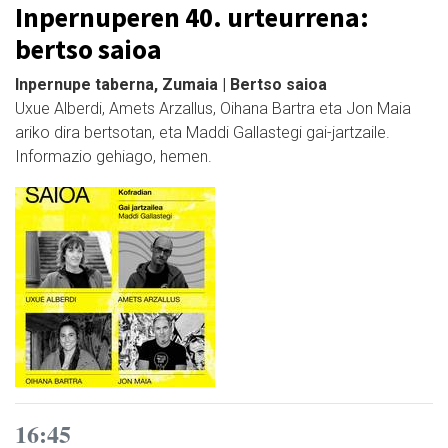
Inpernuperen 40. urteurrena:
bertso saioa
Inpernupe taberna, Zumaia | Bertso saioa
Uxue Alberdi, Amets Arzallus, Oihana Bartra eta Jon Maia
ariko dira bertsotan, eta Maddi Gallastegi gai-jartzaile.
Informazio gehiago, hemen.
16:45