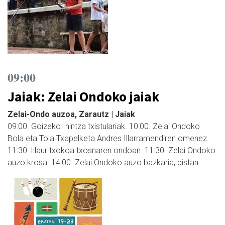
09:00
Jaiak: Zelai Ondoko jaiak
Zelai-Ondo auzoa, Zarautz | Jaiak
09:00. Goizeko Ihintza txistulariak. 10:00. Zelai Ondoko
Bola eta Tola Txapelketa Andres Illarramendiren omenez.
11:30. Haur txokoa txosnaren ondoan. 11:30. Zelai Ondoko
auzo krosa. 14:00. Zelai Ondoko auzo bazkaria, pistan