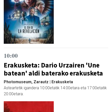
10:00
Erakusketa: Dario Urzairen 'Une
batean' aldi baterako erakusketa
Photomuseum, Zarautz | Erakusketa
Asteartetik igandera 10:00etatik 14:00etara eta 17:00etatik
20:00etara.