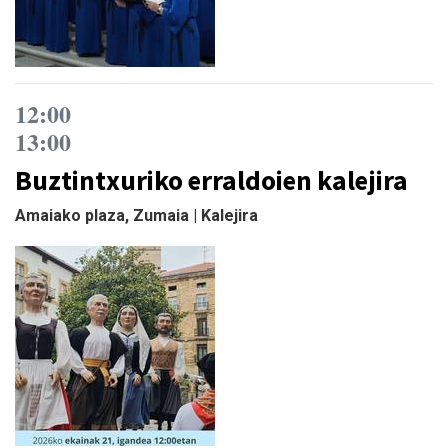
12:00
13:00
Buztintxuriko erraldoien kalejira
Amaiako plaza, Zumaia | Kalejira