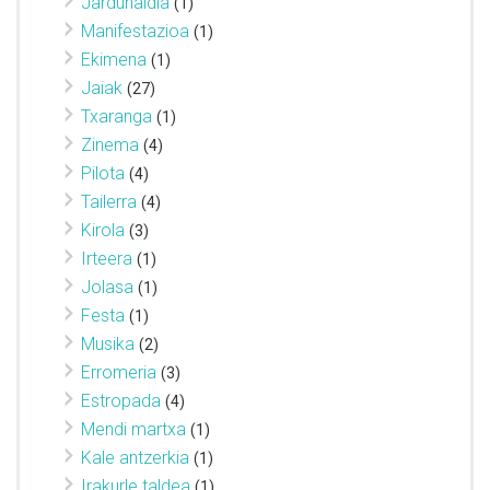
Jardunaldia
(1)
Manifestazioa
(1)
Ekimena
(1)
Jaiak
(27)
Txaranga
(1)
Zinema
(4)
Pilota
(4)
Tailerra
(4)
Kirola
(3)
Irteera
(1)
Jolasa
(1)
Festa
(1)
Musika
(2)
Erromeria
(3)
Estropada
(4)
Mendi martxa
(1)
Kale antzerkia
(1)
Irakurle taldea
(1)