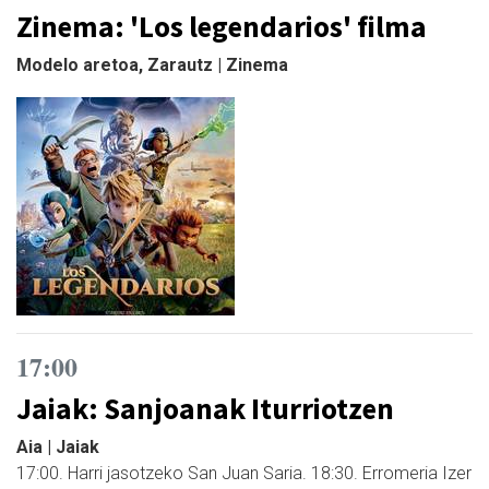
Zinema: 'Los legendarios' filma
Modelo aretoa, Zarautz | Zinema
17:00
Jaiak: Sanjoanak Iturriotzen
Aia | Jaiak
17:00. Harri jasotzeko San Juan Saria. 18:30. Erromeria Izer