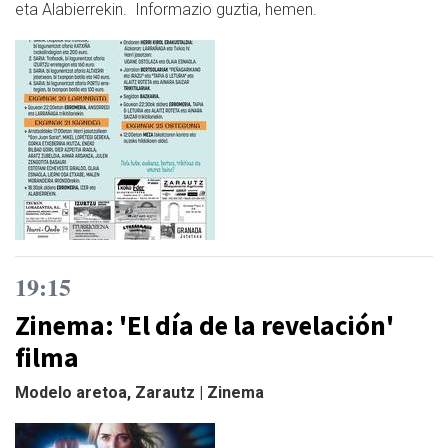
eta Alabierrekin. Informazio guztia, hemen.
19:15
Zinema: 'El día de la revelación'
filma
Modelo aretoa, Zarautz | Zinema