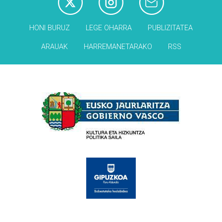
HONI BURUZ
LEGE OHARRA
PUBLIZITATEA
ARAUAK
HARREMANETARAKO
RSS
Babesleak