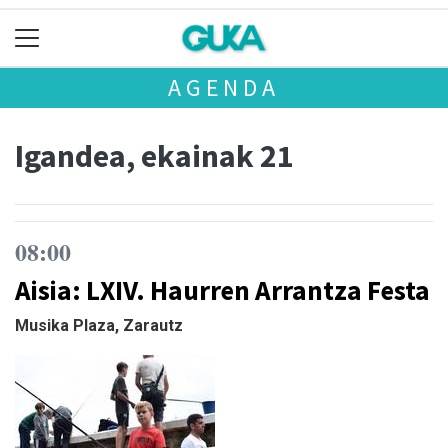
AGENDA
Igandea, ekainak 21
08:00
Aisia: LXIV. Haurren Arrantza Festa
Musika Plaza, Zarautz