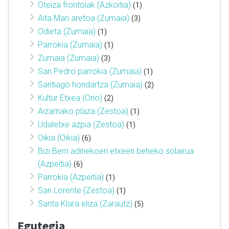
Oteiza frontoiak (Azkoitia)
(1)
Aita Mari aretoa (Zumaia)
(3)
Odieta (Zumaia)
(1)
Parrokia (Zumaia)
(1)
Zumaia (Zumaia)
(3)
San Pedro parrokia (Zumaia)
(1)
Santiago hondartza (Zumaia)
(2)
Kultur Etxea (Orio)
(2)
Aizarnako plaza (Zestoa)
(1)
Udaletxe azpia (Zestoa)
(1)
Oikia (Oikia)
(6)
Bizi Berri adinekoen etxeen beheko solairua
(Azpeitia)
(6)
Parrokia (Azpeitia)
(1)
San Lorente (Zestoa)
(1)
Santa Klara eliza (Zarautz)
(5)
Egutegia