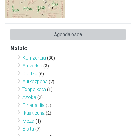
Agenda osoa
Motak:
Kontzertua
(30)
Antzerkia
(3)
Dantza
(6)
Aurkezpena
(2)
Txapelketa
(1)
Azoka
(2)
Emanaldia
(5)
Ikuskizuna
(2)
Meza
(1)
Bisita
(7)