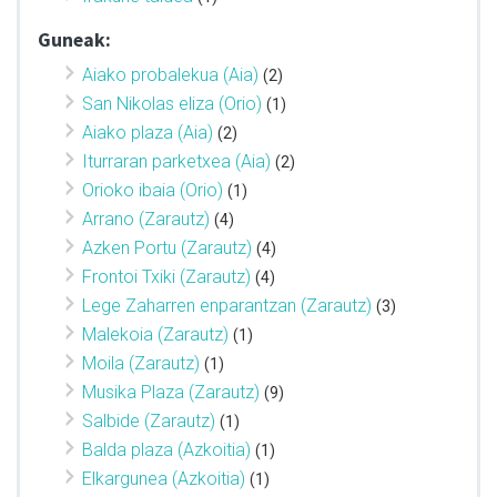
Guneak:
Aiako probalekua (Aia)
(2)
San Nikolas eliza (Orio)
(1)
Aiako plaza (Aia)
(2)
Iturraran parketxea (Aia)
(2)
Orioko ibaia (Orio)
(1)
Arrano (Zarautz)
(4)
Azken Portu (Zarautz)
(4)
Frontoi Txiki (Zarautz)
(4)
Lege Zaharren enparantzan (Zarautz)
(3)
Malekoia (Zarautz)
(1)
Moila (Zarautz)
(1)
Musika Plaza (Zarautz)
(9)
Salbide (Zarautz)
(1)
Balda plaza (Azkoitia)
(1)
Elkargunea (Azkoitia)
(1)