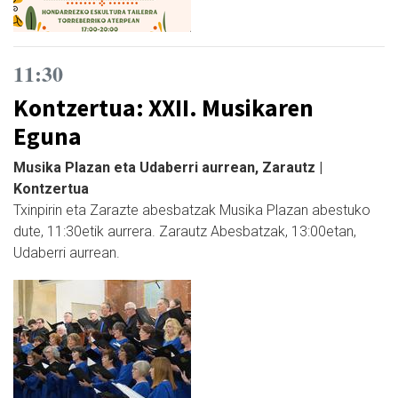
11:30
Kontzertua: XXII. Musikaren
Eguna
Musika Plazan eta Udaberri aurrean, Zarautz |
Kontzertua
Txinpirin eta Zarazte abesbatzak Musika Plazan abestuko
dute, 11:30etik aurrera. Zarautz Abesbatzak, 13:00etan,
Udaberri aurrean.