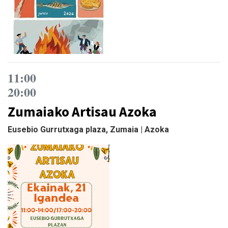
11:00
20:00
Zumaiako Artisau Azoka
Eusebio Gurrutxaga plaza, Zumaia | Azoka