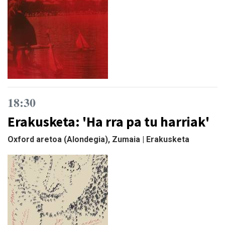
18:30
Erakusketa: 'Ha rra pa tu harriak'
Oxford aretoa (Alondegia), Zumaia | Erakusketa