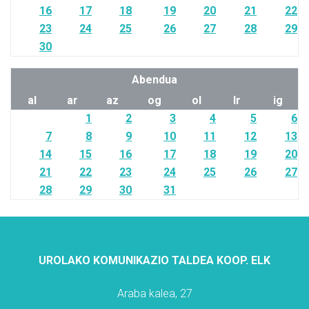
16
17
18
19
20
21
22
23
24
25
26
27
28
29
30
Abendua
al
ar
az
og
ol
lr
ig
1
2
3
4
5
6
7
8
9
10
11
12
13
14
15
16
17
18
19
20
21
22
23
24
25
26
27
28
29
30
31
UROLAKO KOMUNIKAZIO TALDEA KOOP. ELK
Araba kalea, 27