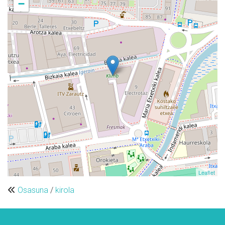
−
Leaflet
Osasuna
/
kirola