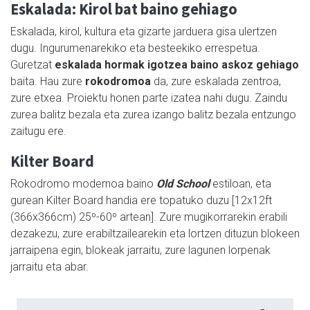
Eskalada: Kirol bat baino gehiago
Eskalada, kirol, kultura eta gizarte jarduera gisa ulertzen
dugu. Ingurumenarekiko eta besteekiko errespetua.
Guretzat
eskalada hormak igotzea baino askoz gehiago
baita. Hau zure
rokodromoa
da, zure eskalada zentroa,
zure etxea. Proiektu honen parte izatea nahi dugu. Zaindu
zurea balitz bezala eta zurea izango balitz bezala entzungo
zaitugu ere.
Kilter Board
Rokodromo modernoa baino
Old School
estiloan, eta
gurean Kilter Board handia ere topatuko duzu [12x12ft
(366x366cm) 25º-60º artean]. Zure mugikorrarekin erabili
dezakezu, zure erabiltzailearekin eta lortzen dituzun blokeen
jarraipena egin, blokeak jarraitu, zure lagunen lorpenak
jarraitu eta abar.