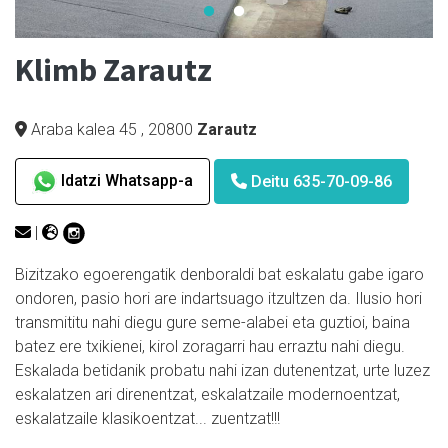
Klimb Zarautz
Araba kalea 45
,
20800
Zarautz
Idatzi Whatsapp-a
Deitu 635-70-09-86
|
Bizitzako egoerengatik denboraldi bat eskalatu gabe igaro
ondoren, pasio hori are indartsuago itzultzen da. Ilusio hori
transmititu nahi diegu gure seme-alabei eta guztioi, baina
batez ere txikienei, kirol zoragarri hau erraztu nahi diegu.
Eskalada betidanik probatu nahi izan dutenentzat, urte luzez
eskalatzen ari direnentzat, eskalatzaile modernoentzat,
eskalatzaile klasikoentzat... zuentzat!!!