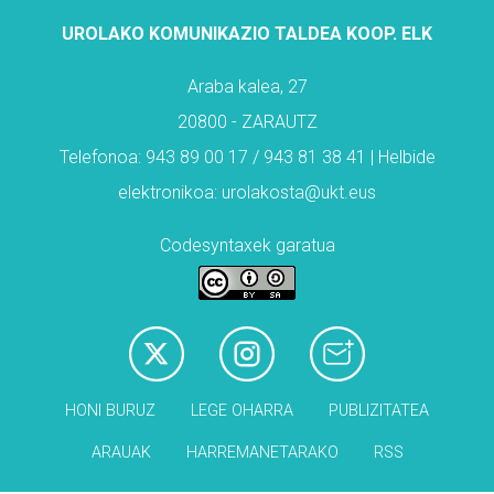
UROLAKO KOMUNIKAZIO TALDEA KOOP. ELK
Araba kalea, 27
20800 - ZARAUTZ
Telefonoa: 943 89 00 17 / 943 81 38 41 | Helbide
elektronikoa: urolakosta@ukt.eus
Codesyntaxek garatua
HONI BURUZ
LEGE OHARRA
PUBLIZITATEA
ARAUAK
HARREMANETARAKO
RSS