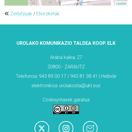
Leaflet
Zerbitzuak
/
Ehorzketak
UROLAKO KOMUNIKAZIO TALDEA KOOP. ELK
Araba kalea, 27
20800 - ZARAUTZ
Telefonoa: 943 89 00 17 / 943 81 38 41 | Helbide
elektronikoa: urolakosta@ukt.eus
Codesyntaxek garatua