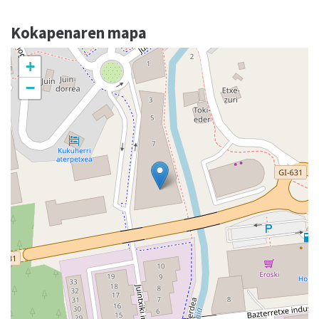
Kokapenaren mapa
+
−