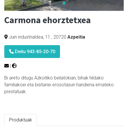
Carmona ehorztetxea
Juin industrialdea, 11
,
20720
Azpeitia
Deitu 943-85-20-70
|
Bi areto ditugu Azkoitiko beilatokian, bihak hildako
familiakoei eta bisitariei erosotasun handiena emateko
prestatuak.
Produktuak