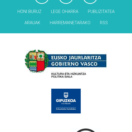
HONI BURUZ
LEGE OHARRA
PUBLIZITATEA
ARAUAK
HARREMANETARAKO
RSS
Babesleak