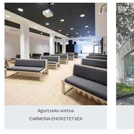
Agurtzeko aretoa
CARMONA EHORZTETXEA