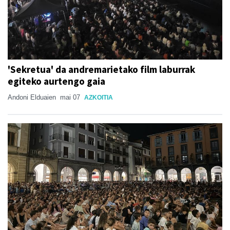
'Sekretua' da andremarietako film laburrak
egiteko aurtengo gaia
Andoni Elduaien
mai 07
AZKOITIA