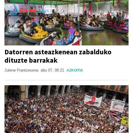
Datorren asteazkenean zabalduko
dituzte barrakak
Julene Frantzesena
abu 07, 08:21
AZKOITIA