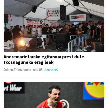
Andremarietarako egitaraua prest dute
txosnaguneko eragileek
Julene Frantzesena
abu 05
AZKOITIA