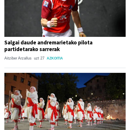
Salgai daude andremarietako pilota
partidetarako sarrerak
Aitziber Arzallus
uzt 27
AZKOITIA