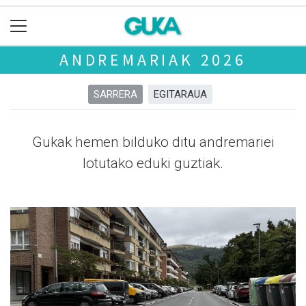
ANDREMARIAK 2026
SARRERA
EGITARAUA
Gukak hemen bilduko ditu andremariei
lotutako eduki guztiak.