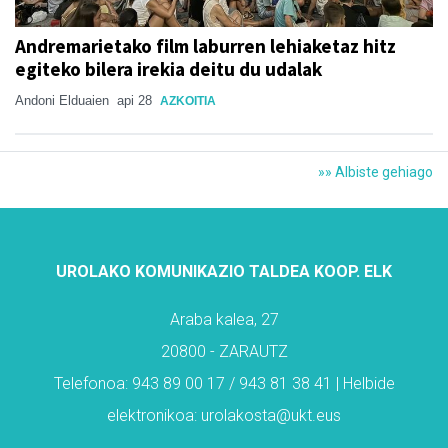
Andremarietako film laburren lehiaketaz hitz
egiteko bilera irekia deitu du udalak
Andoni Elduaien
api 28
AZKOITIA
»» Albiste gehiago
UROLAKO KOMUNIKAZIO TALDEA KOOP. ELK
Araba kalea, 27
20800 - ZARAUTZ
Telefonoa: 943 89 00 17 / 943 81 38 41 | Helbide
elektronikoa: urolakosta@ukt.eus