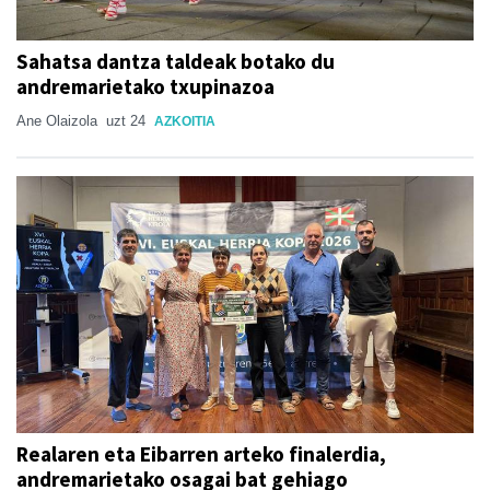
Sahatsa dantza taldeak botako du
andremarietako txupinazoa
Ane Olaizola
uzt 24
AZKOITIA
Realaren eta Eibarren arteko finalerdia,
andremarietako osagai bat gehiago