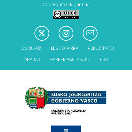
Codesyntaxek garatua
HONI BURUZ
LEGE OHARRA
PUBLIZITATEA
ARAUAK
HARREMANETARAKO
RSS
Babesleak