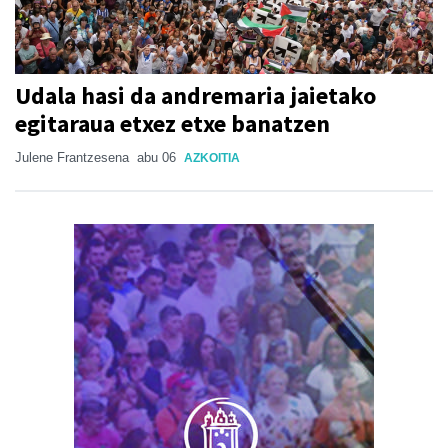
Udala hasi da andremaria jaietako
egitaraua etxez etxe banatzen
Julene Frantzesena
abu 06
AZKOITIA