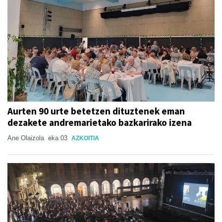
Aurten 90 urte betetzen dituztenek eman
dezakete andremarietako bazkarirako izena
Ane Olaizola
eka 03
AZKOITIA