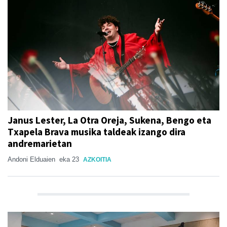
Janus Lester, La Otra Oreja, Sukena, Bengo eta
Txapela Brava musika taldeak izango dira
andremarietan
Andoni Elduaien
eka 23
AZKOITIA