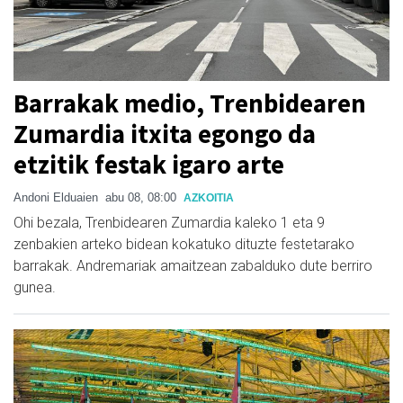
Barrakak medio, Trenbidearen
Zumardia itxita egongo da
etzitik festak igaro arte
Andoni Elduaien
abu 08, 08:00
AZKOITIA
Ohi bezala, Trenbidearen Zumardia kaleko 1 eta 9
zenbakien arteko bidean kokatuko dituzte festetarako
barrakak. Andremariak amaitzean zabalduko dute berriro
gunea.