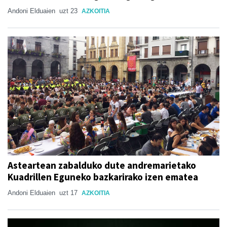
Andoni Elduaien
uzt 23
AZKOITIA
Asteartean zabalduko dute andremarietako
Kuadrillen Eguneko bazkarirako izen ematea
Andoni Elduaien
uzt 17
AZKOITIA