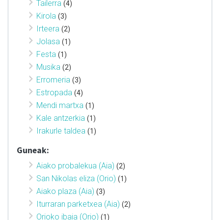
Tailerra
(4)
Kirola
(3)
Irteera
(2)
Jolasa
(1)
Festa
(1)
Musika
(2)
Erromeria
(3)
Estropada
(4)
Mendi martxa
(1)
Kale antzerkia
(1)
Irakurle taldea
(1)
Guneak:
Aiako probalekua (Aia)
(2)
San Nikolas eliza (Orio)
(1)
Aiako plaza (Aia)
(3)
Iturraran parketxea (Aia)
(2)
Orioko ibaia (Orio)
(1)