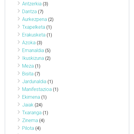
Antzerkia
(3)
Dantza
(7)
Aurkezpena
(2)
Txapelketa
(1)
Erakusketa
(1)
Azoka
(3)
Emanaldia
(5)
Ikuskizuna
(2)
Meza
(1)
Bisita
(7)
Jardunaldia
(1)
Manifestazioa
(1)
Ekimena
(1)
Jaiak
(24)
Txaranga
(1)
Zinema
(4)
Pilota
(4)