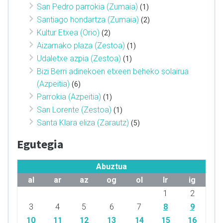
San Pedro parrokia (Zumaia)
(1)
Santiago hondartza (Zumaia)
(2)
Kultur Etxea (Orio)
(2)
Aizarnako plaza (Zestoa)
(1)
Udaletxe azpia (Zestoa)
(1)
Bizi Berri adinekoen etxeen beheko solairua
(Azpeitia)
(6)
Parrokia (Azpeitia)
(1)
San Lorente (Zestoa)
(1)
Santa Klara eliza (Zarautz)
(5)
Egutegia
Abuztua
al
ar
az
og
ol
lr
ig
1
2
3
4
5
6
7
8
9
10
11
12
13
14
15
16