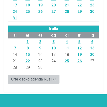
17
18
19
20
21
22
23
24
25
26
27
28
29
30
31
Iraila
al
ar
az
og
ol
lr
ig
1
2
3
4
5
6
7
8
9
10
11
12
13
14
15
16
17
18
19
20
21
22
23
24
25
26
27
28
29
30
Urte osoko agenda ikusi »»