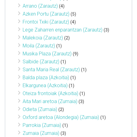
Arrano (Zarautz)
(4)
Azken Portu (Zarautz)
(5)
Frontoi Txiki (Zarautz)
(4)
Lege Zaharren enparantzan (Zarautz)
(3)
Malekoia (Zarautz)
(2)
Moila (Zarautz)
(1)
Musika Plaza (Zarautz)
(9)
Salbide (Zarautz)
(1)
Santa Maria Real (Zarautz)
(1)
Balda plaza (Azkoitia)
(1)
Elkargunea (Azkoitia)
(1)
Oteiza frontoiak (Azkoitia)
(1)
Aita Mari aretoa (Zumaia)
(3)
Odieta (Zumaia)
(2)
Oxford aretoa (Alondegia) (Zumaia)
(1)
Parrokia (Zumaia)
(1)
Zumaia (Zumaia)
(3)