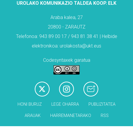
UROLAKO KOMUNIKAZIO TALDEA KOOP. ELK
Araba kalea, 27
20800 - ZARAUTZ
Telefonoa: 943 89 00 17 / 943 81 38 41 | Helbide
elektronikoa: urolakosta@ukt.eus
Codesyntaxek garatua
HONI BURUZ
LEGE OHARRA
PUBLIZITATEA
ARAUAK
HARREMANETARAKO
RSS