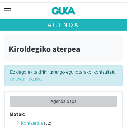
AGENDA
Kiroldegiko aterpea
Ez dago ekitaldirik hurrengo egunotarako, kontsultatu
agenda nagusia
.
Agenda osoa
Motak:
Kontzertua
(32)